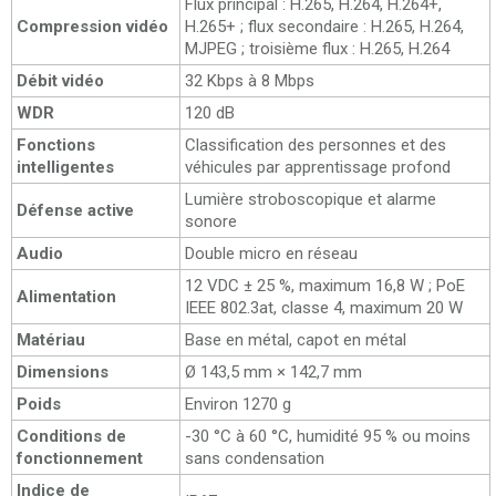
Flux principal : H.265, H.264, H.264+,
Compression vidéo
H.265+ ; flux secondaire : H.265, H.264,
MJPEG ; troisième flux : H.265, H.264
Débit vidéo
32 Kbps à 8 Mbps
WDR
120 dB
Fonctions
Classification des personnes et des
intelligentes
véhicules par apprentissage profond
Lumière stroboscopique et alarme
Défense active
sonore
Audio
Double micro en réseau
12 VDC ± 25 %, maximum 16,8 W ; PoE
Alimentation
IEEE 802.3at, classe 4, maximum 20 W
Matériau
Base en métal, capot en métal
Dimensions
Ø 143,5 mm × 142,7 mm
Poids
Environ 1270 g
Conditions de
-30 °C à 60 °C, humidité 95 % ou moins
fonctionnement
sans condensation
Indice de