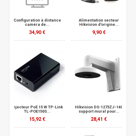
Configuration à distance
Alimentation secteur
caméra de...
Hikvision d'origine...
34,90 €
9,90 €
Injecteur PoE 15 W TP-Link
Hikvision DS-1273ZJ-140
TL-POE150S...
support mural pour...
15,92 €
28,41 €