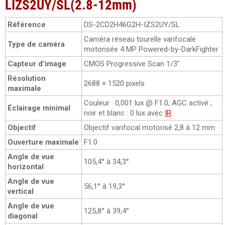
LIZS2UY/SL(2.8-12mm)
Référence
DS-2CD2H46G2H-IZS2UY/SL
Caméra réseau tourelle varifocale
Type de caméra
motorisée 4 MP Powered-by-DarkFighter
Capteur d’image
CMOS Progressive Scan 1/3"
Résolution
2688 × 1520 pixels
maximale
Couleur : 0,001 lux @ F1.0, AGC activé ;
Éclairage minimal
noir et blanc : 0 lux avec
IR
Objectif
Objectif varifocal motorisé 2,8 à 12 mm
Ouverture maximale
F1.0
Angle de vue
105,4° à 34,3°
horizontal
Angle de vue
56,1° à 19,3°
vertical
Angle de vue
125,8° à 39,4°
diagonal