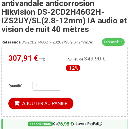
antivandale anticorrosion
Hikvision DS-2CD2H46G2H-
IZS2UY/SL(2.8-12mm) IA audio et
vision de nuit 40 mètres
Disponible
Référence
DS-2CD2H46G2H-IZS2UY/SL(2.8-12mm)/eF
307,91 €
349,90 €
Moins cher ailleurs ?
Au lieu de
TTC
-12%
Quantité
AJOUTER AU PANIER
76,98 €
🛈
Ou
x 4 avec PayPal
4X SANS FRAIS