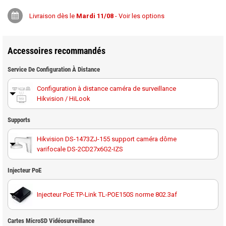
Livraison dès le
Mardi 11/08
- Voir les options
Accessoires recommandés
Service De Configuration À Distance
Configuration à distance caméra de surveillance
Hikvision / HiLook
Supports
Hikvision DS-1473ZJ-155 support caméra dôme
varifocale DS-2CD27x6G2-IZS
Hikvision DS-1473ZJ-155B support caméra dôme
Injecteur PoE
varifocale DS-2CD27x6G2-IZS
Injecteur PoE TP-Link TL-POE150S norme 802.3af
Hikvision DS-1227ZJ-DM37 support de montage
encastrable faux plafond pour caméra DS-2CD27x6G2-
IZS
Cartes MicroSD Vidéosurveillance