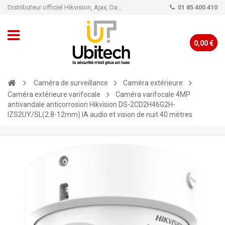
Distributeur officiel Hikvision, Ajax, Dahua, TP-Link - Caméra de vidéo surveillance - Alarme
01 85 400 410
0,00 €
Caméra de surveillance
Caméra extérieure
Caméra extérieure varifocale
Caméra varifocale 4MP
antivandale anticorrosion Hikvision DS-2CD2H46G2H-
IZS2UY/SL(2.8-12mm) IA audio et vision de nuit 40 mètres