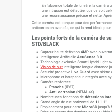
En l'absence totale de lumière, la caméra u
une intrusion est détectée, que ce soit ce
une reconnaissance précise et nette. Après 
Cette caméra est conçue pour des performances e
anticorrosion avancés, ce qui la rend idéale pou
Les points forts de la caméra de
STD/BLACK
Capteur haute définition
4MP
avec ouvertu
Intelligence Artificielle
AcuSense 3.0
Technologie exclusive Smart Hybrid Light 
Vision de nuit
intelligente longue distance j
Sécurité proactive
Live Guard
avec sirène 
Microphone et hautparleur intégrés avec 
Caméra renforcée
Étanche
(IP67)
Anti-corrosion
(NEMA 4X)
Nombreuses fonctions de
détections inte
Grand angle de vue horizontal de
111.1°
Emplacement pour carte
MicroSD
jusqu'à