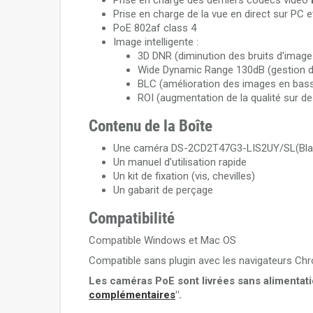
Prise en charge des derniers codecs vidéo
Prise en charge de la vue en direct sur PC e
PoE 802af class 4
Image intelligente :
3D DNR (diminution des bruits d'image
Wide Dynamic Range 130dB (gestion d
BLC (amélioration des images en bass
ROI (augmentation de la qualité sur d
Contenu de la Boîte
Une caméra DS-2CD2T47G3-LIS2UY/SL(Bla
Un manuel d’utilisation rapide
Un kit de fixation (vis, chevilles)
Un gabarit de perçage
Compatibilité
Compatible Windows et Mac OS
Compatible sans plugin avec les navigateurs Chr
Les caméras PoE sont livrées sans alimentat
complémentaires
".