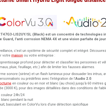
Câble RJ45 droit Cat.6 blindé F/UTP 50 mètres 100% cuivre
Câble RJ45 Cat.6 UTP 305 mètres LSZH Dahua PFM923I-6
47G3-LIS2UY/SL (Black) est un concentré de technologies in
 Live Guard, l'anti corrosion NEMA 4X et une vision parfaite de j
Câble RJ45 Cat.5 UTP 305 mètres Dahua PFM920I-5EUN
veillance, c'est un système de sécurité complet et intégré. Découvrez
Câble RJ45 Cat. 6 UTP intérieur 305 mètres 100% cuivre Da
r votre
maison
ou votre entreprise :
PFM920I-6UN-C/White
apprentissage profond pour détecter et classifier les personnes et vé
Câble RJ45 Cat. 6 UTP intérieur 305 mètres 100% cuivre LS
ux, pluie, feuillage, etc.) afin de limiter les fausses alarmes.
performance Dahua PFM923I-6UN-C
larme sonore (sirène) et un flash lumineux pour dissuader les intrus, 
onnalisés ou prédéfinis avec l'intégration de l'
Audio 2.0
.
octurne
en couleur ou en noir et blanc (au choix) jusqu’à 60 mètres 
ée (3000 K), pour des images détaillées dans des conditions de faibl
 couleur 24h/24
t blanc pendant la nuit
 nuit, basculant en ColorVu lors d'une détection spécifique