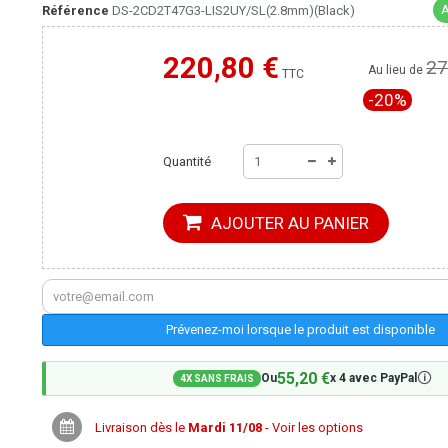
A
Référence
DS-2CD2T47G3-LIS2UY/SL(2.8mm)(Black)
220,80 €
27
Moins cher ailleurs ?
Au lieu de
TTC
-20%
Quantité
AJOUTER AU PANIER
Prévenez-moi lorsque le produit est disponible
55,20 €
🛈
Ou
x 4 avec PayPal
4X SANS FRAIS
Livraison dès le
Mardi 11/08
- Voir les options