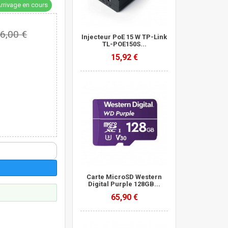
rrivage en cours
6,00 €
Injecteur PoE 15 W TP-Link
TL-POE150S...
15,92 €
Carte MicroSD Western
Digital Purple 128GB...
65,90 €