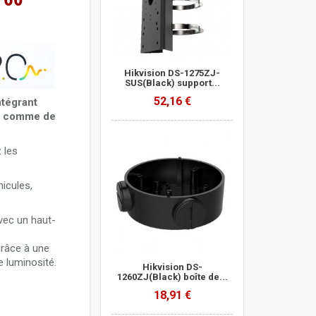
UN-C
Hikvision DS-1275ZJ-
SUS(Black) support...
52,16 €
tégrant
our comme de
 les
hua
hicules,
ZH haute
avec un haut-
grâce à une
e luminosité.
Hikvision DS-
1260ZJ(Black) boîte de...
18,91 €