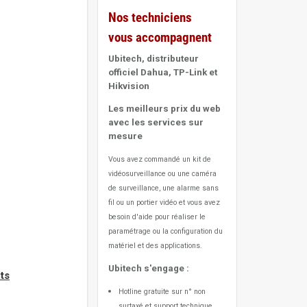
Nos techniciens
vous accompagnent
Ubitech, distributeur
officiel Dahua, TP-Link et
Hikvision
Les meilleurs prix du web
avec les services sur
mesure
Vous avez commandé un kit de
vidéosurveillance ou une caméra
de surveillance, une alarme sans
fil ou un portier vidéo
et vous avez
besoin d'aide pour réaliser le
paramétrage ou la configuration du
matériel et des applications.
Ubitech s'engage :
ts
Hotline gratuite sur n° non
surtaxé et support technique