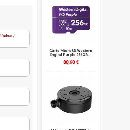
/ Dahua /
Carte MicroSD Western
Digital Purple 256GB...
88,90 €
caméra tube
n en acier