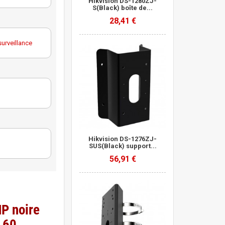
Hikvision DS-1280ZJ-
S(Black) boîte de...
28,41 €
méra de
urveillance
oir
urveillance
Hikvision DS-1276ZJ-
SUS(Black) support...
56,91 €
P noire
 60