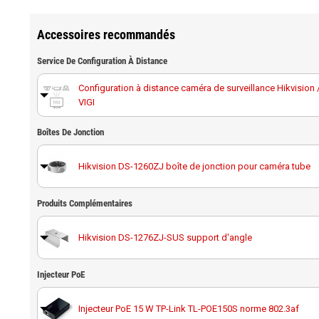
Accessoires recommandés
Service De Configuration À Distance
Configuration à distance caméra de surveillance Hikvision 
VIGI
Boîtes De Jonction
Hikvision DS-1260ZJ boîte de jonction pour caméra tube
Produits Complémentaires
Hikvision DS-1280ZJ-S boîte de jonction pour caméra tube
Hikvision DS-1276ZJ-SUS support d'angle
Hikvision DS-1260ZJ(Black) boîte de jonction noire pour 
Injecteur PoE
Hikvision DS-1275ZJ-SUS support caméra poteau
Injecteur PoE 15 W TP-Link TL-POE150S norme 802.3af
Hikvision DS-1275ZJ-Y support caméra poteau anticorrosio