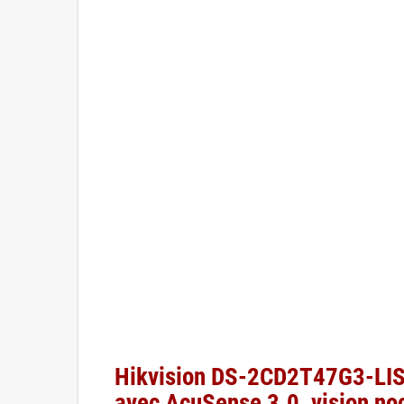
Hikvision DS-2CD2T47G3-LIS2
avec AcuSense 3.0, vision no