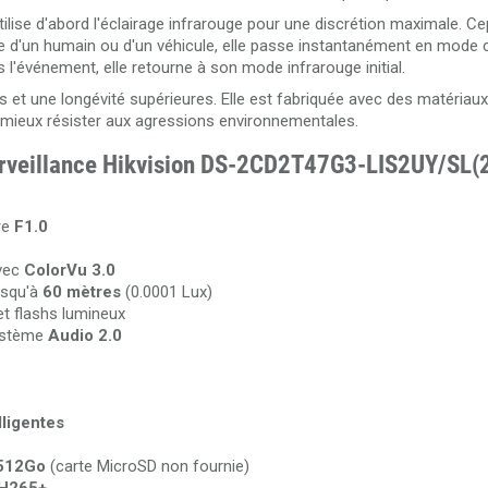
tilise d'abord l'éclairage infrarouge pour une discrétion maximale. Ce
lle d'un humain ou d'un véhicule, elle passe instantanément en mode 
l'événement, elle retourne à son mode infrarouge initial.
t une longévité supérieures. Elle est fabriquée avec des matériaux
r mieux résister aux agressions environnementales.
 surveillance Hikvision DS-2CD2T47G3-LIS2UY/SL
re
F1.0
avec
ColorVu 3.0
usqu'à
60 mètres
(0.0001 Lux)
et flashs lumineux
système
Audio 2.0
lligentes
512Go
(carte MicroSD non fournie)