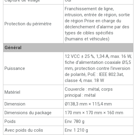
Capture de visage
Oui
Franchissement de ligne,
intrusion, entrée de région, sortie
de région Prise en charge du
Protection du périmètre
déclenchement d'alarme par des
types de cibles spécifiés
(humains et véhicules)
Général
12 VCC ± 25 %, 1,34 A, max. 16 W,
fiche d'alimentation coaxiale Ø5,5
Puissance
mm, protection contre l'inversion
de polarité, PoE : IEEE 802.3at,
classe 4, max. 18 W
Couvercle : métal, corps
Matériel
principal : métal
Dimension
Ø138,3 mm × 115,4 mm
Dimensions du package
170 mm × 170 mm × 160 mm
Poids
Env. 780 g
Avec poids du colis
Env. 1 210 g