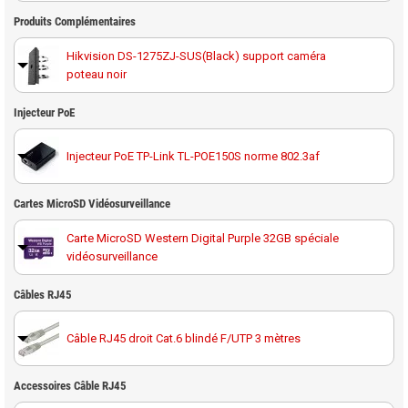
Produits Complémentaires
Hikvision DS-1275ZJ-SUS(Black) support caméra
poteau noir
Hikvision DS-1276ZJ-SUS(Black) support d'angle pour
Injecteur PoE
caméra de surveillance noire
Injecteur PoE TP-Link TL-POE150S norme 802.3af
Cartes MicroSD Vidéosurveillance
Carte MicroSD Western Digital Purple 32GB spéciale
vidéosurveillance
Carte MicroSD Western Digital Purple 64GB spéciale
Câbles RJ45
vidéosurveillance
Câble RJ45 droit Cat.6 blindé F/UTP 3 mètres
Carte MicroSD Western Digital Purple 128GB spéciale
vidéosurveillance
Accessoires Câble RJ45
Câble RJ45 droit Cat.6 blindé F/UTP 10 mètres
Carte MicroSD Western Digital Purple 256GB spéciale