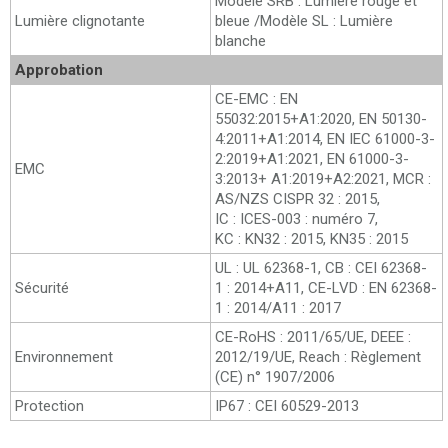
Modèle SRB : Lumière rouge et
Lumière clignotante
bleue /Modèle SL : Lumière
blanche
Approbation
CE-EMC : EN
55032:2015+A1:2020, EN 50130-
4:2011+A1:2014, EN IEC 61000-3-
2:2019+A1:2021, EN 61000-3-
EMC
3:2013+ A1:2019+A2:2021, MCR :
AS/NZS CISPR 32 : 2015,
IC : ICES-003 : numéro 7,
KC : KN32 : 2015, KN35 : 2015
UL : UL 62368-1, CB : CEI 62368-
Sécurité
1 : 2014+A11, CE-LVD : EN 62368-
1 : 2014/A11 : 2017
CE-RoHS : 2011/65/UE, DEEE :
Environnement
2012/19/UE, Reach : Règlement
(CE) n° 1907/2006
Protection
IP67 : CEI 60529-2013