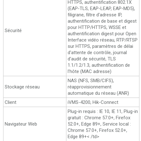
HTTPS, authentification 802.1X
(EAP-TLS, EAP-LEAP, EAP-MD5),
filigrane, filtre d'adresse IP,
authentification de base et digest
pour HTTP/HTTPS, WSSE et
Sécurité
authentification digest pour Open
Interface vidéo réseau, RTP/RTSP
sur HTTPS, paramètres de délai
d'attente de contrôle, journal
d'audit de sécurité, TLS
1.1/1.2/1.3, authentification de
l'hôte (MAC adresse)
NAS (NFS, SMB/CIFS),
Stockage réseau
réapprovisionnement
automatique du réseau (ANR)
Client
iVMS-4200, Hik-Connect
Plug-in requis : IE 10, IE 11, Plug-in
gratuit : Chrome 57.0+, Firefox
Navigateur Web
52.0+, Edge 89+, Service local :
Chrome 57.0+, Firefox 52.0+,
Edge 89+< /td>