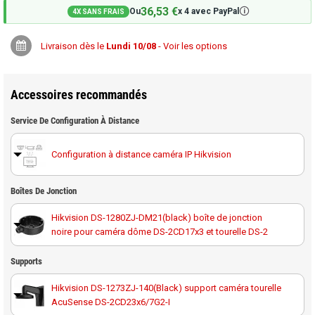
36,53 €
🛈
Ou
x 4 avec PayPal
4X SANS FRAIS
Livraison dès le
Lundi 10/08
- Voir les options
Accessoires recommandés
Service De Configuration À Distance
Configuration à distance caméra IP Hikvision
Boîtes De Jonction
Hikvision DS-1280ZJ-DM21(black) boîte de jonction
noire pour caméra dôme DS-2CD17x3 et tourelle DS-2
Supports
Hikvision DS-1273ZJ-140(Black) support caméra tourelle
AcuSense DS-2CD23x6/7G2-I