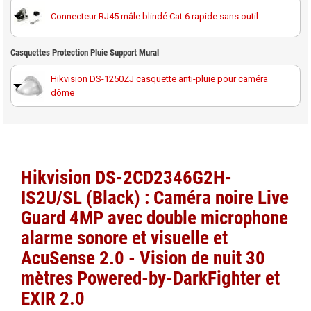
vidéosurveillance
Connecteur RJ45 mâle blindé Cat.6 rapide sans outil
Câble RJ45 droit Cat.6 blindé F/UTP 20 mètres
Carte MicroSD Western Digital Purple 512GB spéciale
Casquettes Protection Pluie Support Mural
vidéosurveillance
Noyau RJ45 femelle Cat6A blindé Elbac 943545-S0
Câble RJ45 droit Cat.6 blindé F/UTP 30 mètres
Hikvision DS-1250ZJ casquette anti-pluie pour caméra
dôme
Câble RJ45 droit Cat.6 blindé F/UTP 40 mètres 100%
cuivre
Câble RJ45 droit Cat.6 blindé F/UTP 50 mètres
Hikvision DS-2CD2346G2H-
IS2U/SL (Black) : Caméra noire Live
Câble RJ45 Cat.5 UTP 305 mètres Dahua PFM920I-5EUN
Guard
4MP avec double microphone
alarme sonore et visuelle et
Câble RJ45 Cat.6 UTP 305 mètres LSZH Dahua PFM923I-
6UN-C
AcuSense 2.0 - Vision de nuit 30
mètres Powered-by-DarkFighter et
Câble réseau 305 mètres Dahua PFM920I-6UN-C/White
EXIR 2.0
UTP CAT6