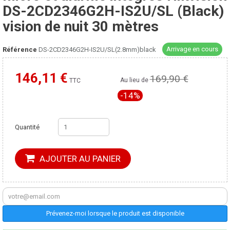
DS-2CD2346G2H-IS2U/SL (Black)
vision de nuit 30 mètres
Arrivage en cours
Référence
DS-2CD2346G2H-IS2U/SL(2.8mm)black
146,11 €
169,90 €
Moins cher ailleurs ?
Au lieu de
TTC
-14%
Quantité
AJOUTER AU PANIER
Prévenez-moi lorsque le produit est disponible