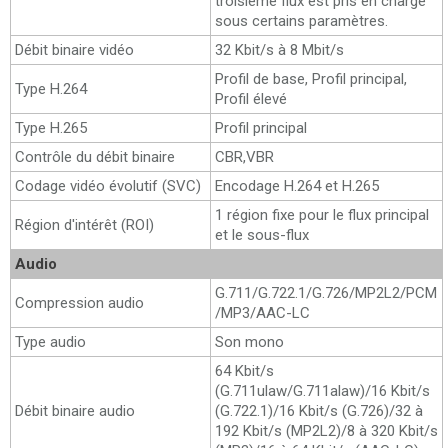
troisième flux est pris en charge
sous certains paramètres.
Débit binaire vidéo
32 Kbit/s à 8 Mbit/s
Profil de base, Profil principal,
Type H.264
Profil élevé
Type H.265
Profil principal
Contrôle du débit binaire
CBR,VBR
Codage vidéo évolutif (SVC)
Encodage H.264 et H.265
1 région fixe pour le flux principal
Région d'intérêt (ROI)
et le sous-flux
Audio
G.711/G.722.1/G.726/MP2L2/PCM
Compression audio
/MP3/AAC-LC
Type audio
Son mono
64 Kbit/s
(G.711ulaw/G.711alaw)/16 Kbit/s
Débit binaire audio
(G.722.1)/16 Kbit/s (G.726)/32 à
192 Kbit/s (MP2L2)/8 à 320 Kbit/s