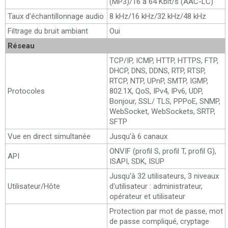
(MP3)/16 à 64 Kbit/s (AAC-LC)
Taux d'échantillonnage audio
8 kHz/16 kHz/32 kHz/48 kHz
Filtrage du bruit ambiant
Oui
Réseau
TCP/IP, ICMP, HTTP, HTTPS, FTP,
DHCP, DNS, DDNS, RTP, RTSP,
RTCP, NTP, UPnP, SMTP, IGMP,
Protocoles
802.1X, QoS, IPv4, IPv6, UDP,
Bonjour, SSL/ TLS, PPPoE, SNMP,
WebSocket, WebSockets, SRTP,
SFTP
Vue en direct simultanée
Jusqu'à 6 canaux
ONVIF (profil S, profil T, profil G),
API
ISAPI, SDK, ISUP
Jusqu'à 32 utilisateurs, 3 niveaux
Utilisateur/Hôte
d'utilisateur : administrateur,
opérateur et utilisateur
Protection par mot de passe, mot
de passe compliqué, cryptage