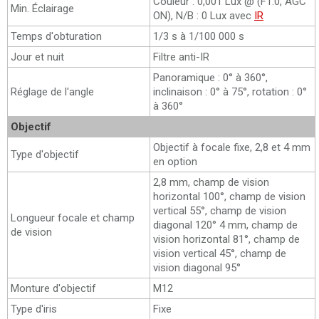
Couleur : 0,001 Lux @ (F1.0, AGC
Min. Éclairage
ON), N/B : 0 Lux avec
IR
Temps d'obturation
1/3 s à 1/100 000 s
Jour et nuit
Filtre anti-IR
Panoramique : 0° à 360°,
Réglage de l'angle
inclinaison : 0° à 75°, rotation : 0°
à 360°
Objectif
Objectif à focale fixe, 2,8 et 4 mm
Type d'objectif
en option
2,8 mm, champ de vision
horizontal 100°, champ de vision
vertical 55°, champ de vision
Longueur focale et champ
diagonal 120° 4 mm, champ de
de vision
vision horizontal 81°, champ de
vision vertical 45°, champ de
vision diagonal 95°
Monture d'objectif
M12
Type d'iris
Fixe