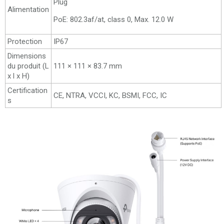
Plug
Alimentation
PoE: 802.3af/at, class 0, Max. 12.0 W
Protection
IP67
Dimensions
du produit (L
111 × 111 × 83.7 mm
x l x H)
Certification
CE, NTRA, VCCI, KC, BSMI, FCC, IC
s