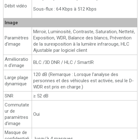
Débit vidéo
Sous-flux : 64 Kbps à 512 Kbps
Image
Mirroir, Luminosité, Contraste, Saturation, Netteté,
Paramètres
Exposition, WDR, Balance des blancs, Prévention
d'image
de la surexposition à la lumière infrarouge, HLC
Ajustable par logiciel client
Amélioratio
BLC /3D DNR / HLC / SmartIR
n d'image
120 dB (Remarque : Lorsque l'analyse des
Large plage
personnes et des véhicules est activée, seul le D-
dynamique
WDR est pris en charge.)
SNR
≥ 52 dB
Commutate
ur de
Oui
paramètres
d'image
Masque de
confidentiali
Jusqu'à 4 masques