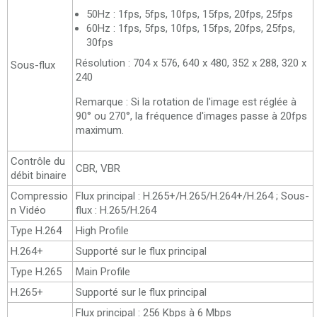
50Hz : 1fps, 5fps, 10fps, 15fps, 20fps, 25fps
60Hz : 1fps, 5fps, 10fps, 15fps, 20fps, 25fps,
30fps
Résolution : 704 x 576, 640 x 480, 352 x 288, 320 x
Sous-flux
240
Remarque : Si la rotation de l'image est réglée à
90° ou 270°, la fréquence d'images passe à 20fps
maximum.
Contrôle du
CBR, VBR
débit binaire
Compressio
Flux principal : H.265+/H.265/H.264+/H.264 ; Sous-
n Vidéo
flux : H.265/H.264
Type H.264
High Profile
H.264+
Supporté sur le flux principal
Type H.265
Main Profile
H.265+
Supporté sur le flux principal
Flux principal : 256 Kbps à 6 Mbps