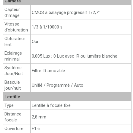
Caméra
Capteur
CMOS à balayage progressif 1/2,7”
d'image
Vitesse
1/3 à 1/10000 s
d'obturation
Obturateur
Oui
lent
Éclairage
0,005 Lux ; 0 Lux avec IR ou lumière blanche
minimal
Système
Filtre IR amovible
Jour/Nuit
Bascule
Unifié / Programmé / Auto
jour/nuit
Lentille
Type
Lentille à focale fixe
Distance
2,8 mm
focale
Ouverture
F1.6