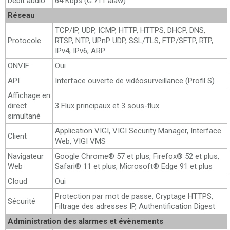
Débit audio
64 Kbps (G.711 alaw)
Réseau
TCP/IP, UDP, ICMP, HTTP, HTTPS, DHCP, DNS,
Protocole
RTSP, NTP, UPnP UDP, SSL/TLS, FTP/SFTP, RTP,
IPv4, IPv6, ARP
ONVIF
Oui
API
Interface ouverte de vidéosurveillance (Profil S)
Affichage en
direct
3 Flux principaux et 3 sous-flux
simultané
Application VIGI, VIGI Security Manager, Interface
Client
Web, VIGI VMS
Navigateur
Google Chrome® 57 et plus, Firefox® 52 et plus,
Web
Safari® 11 et plus, Microsoft® Edge 91 et plus
Cloud
Oui
Protection par mot de passe, Cryptage HTTPS,
Sécurité
Filtrage des adresses IP, Authentification Digest
Administration des alarmes et évènements