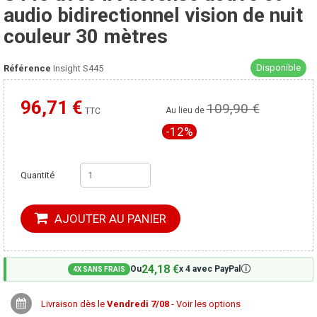
audio bidirectionnel vision de nuit
couleur 30 mètres
Disponible
Référence
Insight S445
96,71 €
109,90 €
Moins cher ailleurs ?
Au lieu de
TTC
-12%
Quantité
AJOUTER AU PANIER
24,18 €
🛈
Ou
x 4 avec PayPal
4X SANS FRAIS
Livraison dès le
Vendredi 7/08
- Voir les options