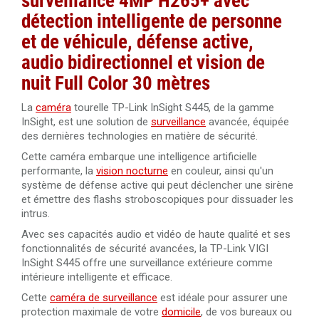
surveillance 4MP H265+ avec
détection intelligente de personne
Câble RJ45 droit Cat.6 blindé F/UTP 50 mètres 100%
et de véhicule, défense active,
cuivre
audio bidirectionnel et vision de
Câble RJ45 Cat.5 UTP 305 mètres Dahua PFM920I-5EUN
nuit Full Color 30 mètres
La
caméra
tourelle TP-Link InSight S445, de la gamme
Câble RJ45 Cat.6 UTP 305 mètres LSZH Dahua PFM923I-
InSight, est une solution de
surveillance
avancée, équipée
6UN-C
des dernières technologies en matière de sécurité.
Cette caméra embarque une intelligence artificielle
performante, la
vision nocturne
en couleur, ainsi qu'un
système de défense active qui peut déclencher une sirène
et émettre des flashs stroboscopiques pour dissuader les
intrus.
Avec ses capacités audio et vidéo de haute qualité et ses
fonctionnalités de sécurité avancées, la TP-Link VIGI
InSight S445 offre une surveillance extérieure comme
intérieure intelligente et efficace.
Cette
caméra de surveillance
est idéale pour assurer une
protection maximale de votre
domicile
, de vos bureaux ou