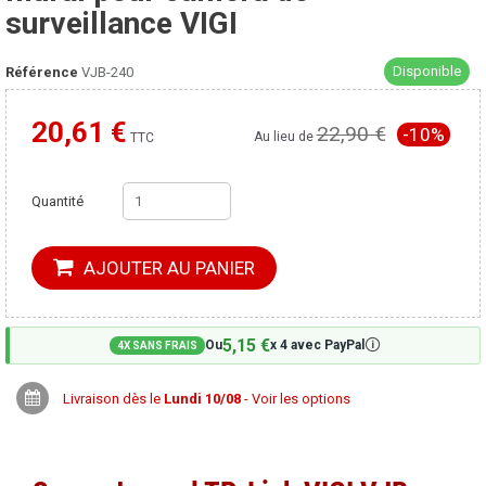
surveillance VIGI
Disponible
Référence
VJB-240
20,61 €
22,90 €
-10%
Moins cher ailleurs ?
Au lieu de
TTC
Quantité
AJOUTER AU PANIER
5,15 €
🛈
Ou
x 4 avec PayPal
4X SANS FRAIS
Livraison dès le
Lundi 10/08
- Voir les options