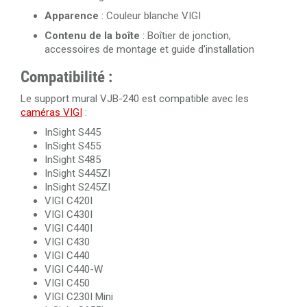
Apparence
: Couleur blanche VIGI
Contenu de la boîte
: Boîtier de jonction,
accessoires de montage et guide d'installation
Compatibilité :
Le support mural VJB-240 est compatible avec les
caméras VIGI
:
InSight S445
InSight S455
InSight S485
InSight S445ZI
InSight S245ZI
VIGI C420I
VIGI C430I
VIGI C440I
VIGI C430
VIGI C440
VIGI C440-W
VIGI C450
VIGI C230I Mini