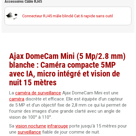
Câble RJ45 droit Cat.6 blindé F/UTP 10 mètres 100%
Accessoires Câble RJ45
NVR 4K 16 canaux Ajax NVR (16ch) noir pour 16 caméras
cuivre
Carte MicroSD Western Digital Purple 256GB spéciale
IP
vidéosurveillance
Connecteur RJ45 mâle blindé Cat.6 rapide sans outil
Câble RJ45 droit Cat.6 blindé F/UTP 20 mètres 100%
NVR 4K Ajax NVR HAC (8CH) sortie HDMI archives
cuivre
locales et gestion vidéo sécurisée
Noyau RJ45 femelle Cat6A blindé Elbac 943545-S0
Câble RJ45 droit Cat.6 blindé F/UTP 30 mètres 100%
cuivre
Ajax DomeCam Mini (5 Mp/2.8 mm)
Câble RJ45 droit Cat.6 blindé F/UTP 40 mètres 100%
blanche : Caméra compacte 5MP
cuivre
avec IA, micro intégré et vision de
Câble RJ45 droit Cat.6 blindé F/UTP 50 mètres 100%
nuit 15 mètres
cuivre
La
caméra de surveillance
Ajax DomeCam Mini est une
Câble RJ45 Cat.5 UTP 305 mètres Dahua PFM920I-5EUN
caméra
discrète et efficace. Elle est équipée d’un capteur
de 5 MP et d’un objectif fixe de 2,8 mm ce qui lui permet de
fournir des images d’une grande clarté avec un angle de
Câble RJ45 Cat.6 UTP 305 mètres LSZH Dahua PFM923I-
vision de 100° à 110°.
6UN-C
Sa
vision nocturne
infrarouge
porte jusqu'à 15 mètres pour
Câble RJ45 Cat. 6 UTP intérieur 305 mètres 100% cuivre
une
surveillance
fiable de jour comme de nuit.