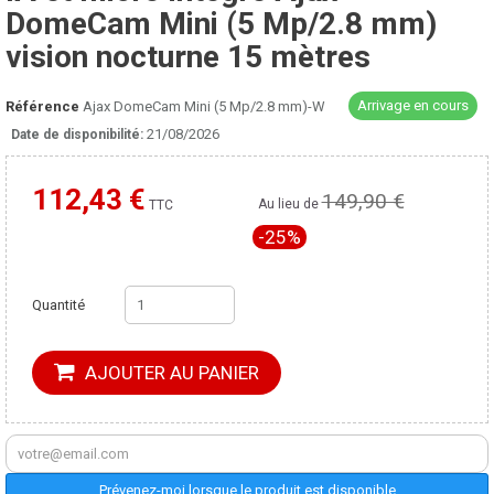
DomeCam Mini (5 Mp/2.8 mm)
vision nocturne 15 mètres
Arrivage en cours
Référence
Ajax DomeCam Mini (5 Mp/2.8 mm)-W
21/08/2026
Date de disponibilité:
112,43 €
149,90 €
Moins cher ailleurs ?
Au lieu de
TTC
-25%
Quantité
AJOUTER AU PANIER
Prévenez-moi lorsque le produit est disponible