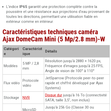
L'indice
IP65
garantit une protection complète contre la
poussière et une résistance aux projections d'eau provenant de
toutes les directions, permettant une utilisation fiable en
extérieur comme en intérieur.
Caractéristiques techniques caméra
Ajax DomeCam Mini (5 Mp/2.8 mm)-W
Catégori
Caractérist
Détails
e
ique
Résolution jusqu'à 2880 × 1620 px,
5 MP / 2,8
Modèles
Fréquence d'images jusqu'à 25 FPS,
mm
Angle de vision de 100° à 110°
JetSparrow (Protocole peer-to-peer
Protocole
Flux vidéo
rapide et chiffré développé par Ajax
vidéo
Systems)
Disque dur
jusqu'à 16 To (connectivité
Stockage
NVR
SATA, taille 3,5", non inclus)
Jusqu'à 256 Go (Classe 30 ou
MicroSD