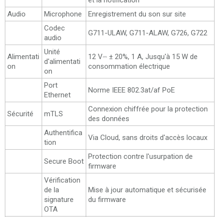
et la notification
Audio
Microphone
Enregistrement du son sur site
Codec
G711-ULAW, G711-ALAW, G726, G722
audio
Unité
Alimentati
12 V⎓ ± 20%, 1 A, Jusqu'à 15 W de
d'alimentati
on
consommation électrique
on
Port
Norme IEEE 802.3at/af PoE
Ethernet
Connexion chiffrée pour la protection
Sécurité
mTLS
des données
Authentifica
Via Cloud, sans droits d'accès locaux
tion
Protection contre l'usurpation de
Secure Boot
firmware
Vérification
de la
Mise à jour automatique et sécurisée
signature
du firmware
OTA