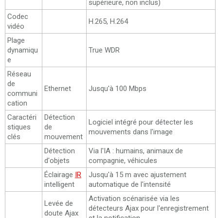
supérieure, non inclus)
Codec
H.265, H.264
vidéo
Plage
dynamiqu
True WDR
e
Réseau
de
Ethernet
Jusqu'à 100 Mbps
communi
cation
Caractéri
Détection
Logiciel intégré pour détecter les
stiques
de
mouvements dans l'image
clés
mouvement
Détection
Via l'IA : humains, animaux de
d'objets
compagnie, véhicules
Éclairage
IR
Jusqu'à 15 m avec ajustement
intelligent
automatique de l'intensité
Activation scénarisée via les
Levée de
détecteurs Ajax pour l'enregistrement
doute Ajax