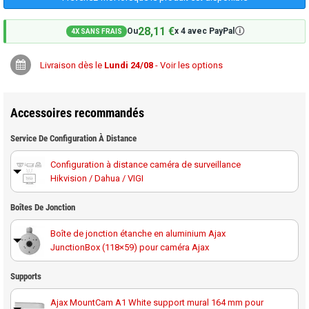
28,11 €
🛈
Ou
x 4 avec PayPal
4X SANS FRAIS
Livraison dès le
Lundi 24/08
- Voir les options
Accessoires recommandés
Service De Configuration À Distance
Configuration à distance caméra de surveillance
Hikvision / Dahua / VIGI
Boîtes De Jonction
Boîte de jonction étanche en aluminium Ajax
JunctionBox (118×59) pour caméra Ajax
Boîte de jonction étanche noire en aluminium Ajax
Supports
JunctionBox (118×59)-B pour caméra Ajax
Ajax MountCam A1 White support mural 164 mm pour