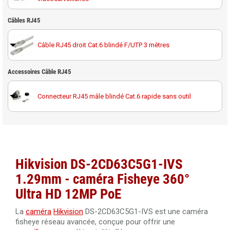
Carte MicroSD Western Digital Purple 64GB spéciale
Câbles RJ45
vidéosurveillance
Câble RJ45 droit Cat.6 blindé F/UTP 3 mètres
Carte MicroSD Western Digital Purple 128GB spéciale
vidéosurveillance
Accessoires Câble RJ45
Câble RJ45 droit Cat.6 blindé F/UTP 10 mètres
Carte MicroSD Western Digital Purple 256GB spéciale
vidéosurveillance
Connecteur RJ45 mâle blindé Cat.6 rapide sans outil
Câble RJ45 droit Cat.6 blindé F/UTP 20 mètres
Câble RJ45 droit Cat.6 blindé F/UTP 30 mètres
Hikvision DS-2CD63C5G1-IVS
Câble RJ45 droit Cat.6 blindé F/UTP 40 mètres 100%
1.29mm - caméra Fisheye 360°
cuivre
Ultra HD 12MP PoE
Câble RJ45 droit Cat.6 blindé F/UTP 50 mètres
La
caméra
Hikvision
DS-2CD63C5G1-IVS est une caméra
fisheye réseau avancée, conçue pour offrir une