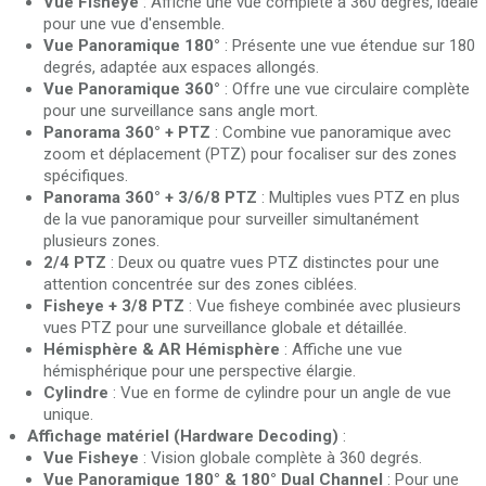
Vue Fisheye
: Affiche une vue complète à 360 degrés, idéale
pour une vue d'ensemble.
Vue Panoramique 180°
: Présente une vue étendue sur 180
degrés, adaptée aux espaces allongés.
Vue Panoramique 360°
: Offre une vue circulaire complète
pour une surveillance sans angle mort.
Panorama 360° + PTZ
: Combine vue panoramique avec
zoom et déplacement (PTZ) pour focaliser sur des zones
spécifiques.
Panorama 360° + 3/6/8 PTZ
: Multiples vues PTZ en plus
de la vue panoramique pour surveiller simultanément
plusieurs zones.
2/4 PTZ
: Deux ou quatre vues PTZ distinctes pour une
attention concentrée sur des zones ciblées.
Fisheye + 3/8 PTZ
: Vue fisheye combinée avec plusieurs
vues PTZ pour une surveillance globale et détaillée.
Hémisphère & AR Hémisphère
: Affiche une vue
hémisphérique pour une perspective élargie.
Cylindre
: Vue en forme de cylindre pour un angle de vue
unique.
Affichage matériel (Hardware Decoding)
:
Vue Fisheye
: Vision globale complète à 360 degrés.
Vue Panoramique 180° & 180° Dual Channel
: Pour une