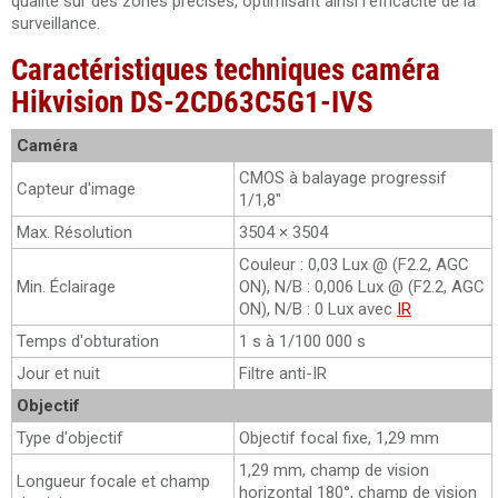
qualité sur des zones précises, optimisant ainsi l'efficacité de la
surveillance.
Caractéristiques techniques caméra
Hikvision DS-2CD63C5G1-IVS
Caméra
CMOS à balayage progressif
Capteur d'image
1/1,8"
Max. Résolution
3504 × 3504
Couleur : 0,03 Lux @ (F2.2, AGC
Min. Éclairage
ON), N/B : 0,006 Lux @ (F2.2, AGC
ON), N/B : 0 Lux avec
IR
Temps d'obturation
1 s à 1/100 000 s
Jour et nuit
Filtre anti-IR
Objectif
Type d'objectif
Objectif focal fixe, 1,29 mm
1,29 mm, champ de vision
Longueur focale et champ
horizontal 180°, champ de vision