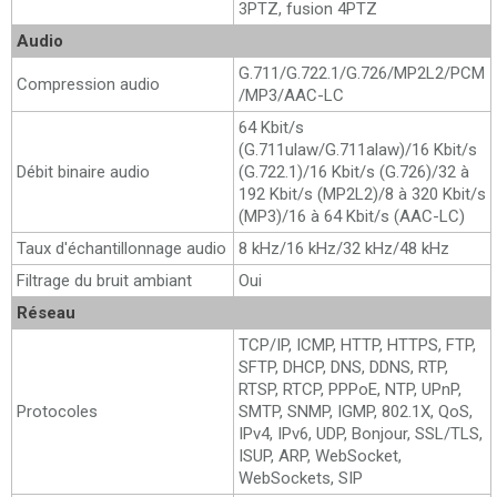
3PTZ, fusion 4PTZ
Audio
G.711/G.722.1/G.726/MP2L2/PCM
Compression audio
/MP3/AAC-LC
64 Kbit/s
(G.711ulaw/G.711alaw)/16 Kbit/s
Débit binaire audio
(G.722.1)/16 Kbit/s (G.726)/32 à
192 Kbit/s (MP2L2)/8 à 320 Kbit/s
(MP3)/16 à 64 Kbit/s (AAC-LC)
Taux d'échantillonnage audio
8 kHz/16 kHz/32 kHz/48 kHz
Filtrage du bruit ambiant
Oui
Réseau
TCP/IP, ICMP, HTTP, HTTPS, FTP,
SFTP, DHCP, DNS, DDNS, RTP,
RTSP, RTCP, PPPoE, NTP, UPnP,
Protocoles
SMTP, SNMP, IGMP, 802.1X, QoS,
IPv4, IPv6, UDP, Bonjour, SSL/TLS,
ISUP, ARP, WebSocket,
WebSockets, SIP