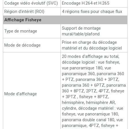
Codage vidéo évolutif (SVC)
Encodage H.264 et H.265
Région d'intérêt (ROI)
4 régions fixes pour chaque flux
Affichage Fisheye
Support de montage
Type de montage
mural/table/plafond
Prise en charge du décodage
Mode de décodage
matériel et du décodage logiciel
20 modes d'affichage au total,
décodage logiciel : vue fisheye,
vue panoramique 180, vue
panoramique 360, panorama 360
+ PTZ, panorama 360 + 3PTZ,
panorama 360 + 6PTZ, panorama
360 + 8PTZ, 2PTZ, 4PTZ, fisheye
Mode d'affichage
+ 3PTZ , fisheye + 8PTZ,
hémisphère, hémisphère AR,
cylindre, décodage matériel : vue
fisheye, vue panoramique 180,
panorama double canal 180, vue
panoramique, 4PTZ, fisheye +