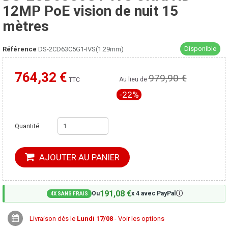
12MP PoE vision de nuit 15
mètres
Disponible
Référence
DS-2CD63C5G1-IVS(1.29mm)
764,32 €
979,90 €
Moins cher ailleurs ?
Au lieu de
TTC
-22%
Quantité
AJOUTER AU PANIER
191,08 €
🛈
Ou
x 4 avec PayPal
4X SANS FRAIS
Livraison dès le
Lundi 17/08
- Voir les options