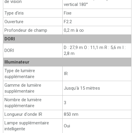
de vision
vertical 180°
Type d'iris
Fixe
Ouverture
F2.2
Profondeur de champ
0,2 m à ∞
DORI
D : 27,9 m O : 11,1 m R : 5,6 m I :
DORI
2,8 m
Illuminateur
Type de lumière
IR
supplémentaire
Gamme de lumière
Jusqu'à 15 mètres
supplémentaire
Nombre de lumière
3
supplémentaire
Longueur d'onde IR
850 nm
Lampe supplémentaire
Oui
intelligente