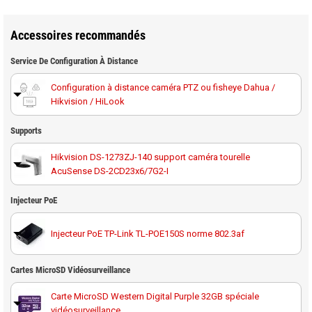
Accessoires recommandés
Service De Configuration À Distance
Configuration à distance caméra PTZ ou fisheye Dahua /
Hikvision / HiLook
Supports
Hikvision DS-1273ZJ-140 support caméra tourelle
AcuSense DS-2CD23x6/7G2-I
Hikvision DS-1273ZJ-140B support avec boîte de
Injecteur PoE
jonction caméra tourelle AcuSense DS-2CD23x6/7G2-I
Injecteur PoE TP-Link TL-POE150S norme 802.3af
Cartes MicroSD Vidéosurveillance
Carte MicroSD Western Digital Purple 32GB spéciale
vidéosurveillance