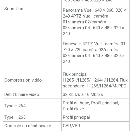
180 : 640 × 480, 320 × 240
Sous-flux
Panorama Vue : 640 × 360, 320 ×
240 4PTZ Vue : caméra
01/caméra 02/caméra
03/caméra 04 : 640 × 480, 320 ×
240
Fisheye + 3PTZ Vue : caméra 01 :
720 × 720 caméra 02/caméra
03/caméra 04 : 640 × 480, 320 ×
240
Flux principal :
Compression vidéo
H.265+/H.265/H.264+/ H.264, Flux
secondaire : H.265/H.264/MJPEG
Débit binaire vidéo
32 Kbit/s à 16 Mbit/s
Profil de base, Profil principal,
Type H.264
Profil élevé
Type H.265
Profil principal
Contrôle du débit binaire
CBR,VBR