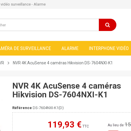
e vidéo surveillance - Alarme
AMÉRA DE SURVEILLANCE
ALARME
INTERPHONE VIDÉO
NVR
NVR 4K AcuSense 4 caméras Hikvision DS-7604NXI-K1
NVR 4K AcuSense 4 caméras
Hikvision DS-7604NXI-K1
Référence
DS-7604NXI-K1(D)
119,93 €
15
Moins cher ailleurs ?
Au lieu de
TTC