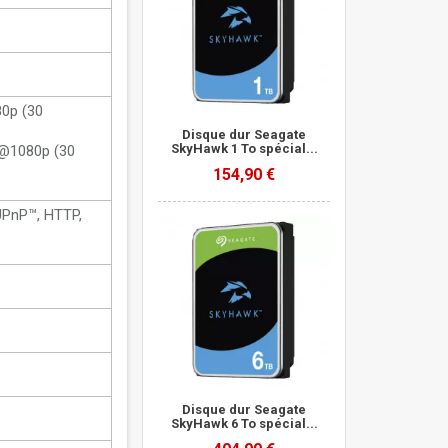
0p (30
Disque dur Seagate
SkyHawk 1 To spécial...
h@1080p (30
154,90 €
 UPnP™, HTTP,
Disque dur Seagate
SkyHawk 6 To spécial...