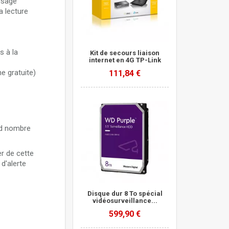
isage
a lecture
s à la
Kit de secours liaison
internet en 4G TP-Link
e gratuite)
111,84 €
nd nombre
er de cette
d'alerte
Disque dur 8 To spécial
vidéosurveillance...
599,90 €