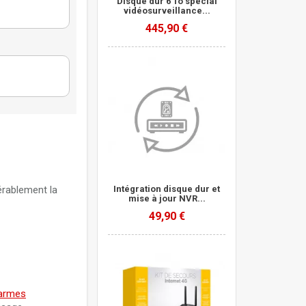
Disque dur 6 To spécial
vidéosurveillance...
Purple
445,90 €
ce
Purple
Purple
 Purple
érablement la
Intégration disque dur et
mise à jour NVR...
49,90 €
larmes