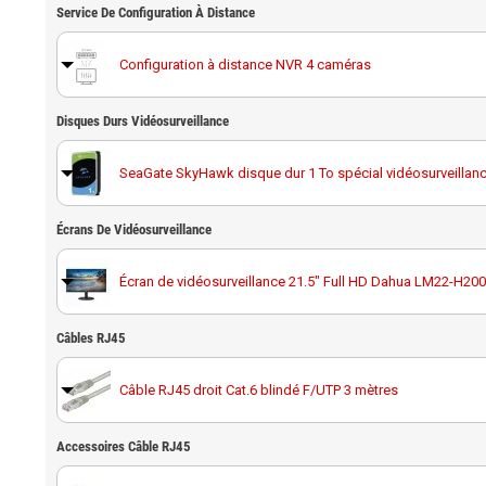
Service De Configuration À Distance
Configuration à distance NVR 4 caméras
Disques Durs Vidéosurveillance
SeaGate SkyHawk disque dur 1 To spécial vidéosurveillan
Écrans De Vidéosurveillance
Disque dur 1 To spécial vidéosurveillance Western Digital 
Écran de vidéosurveillance 21.5" Full HD Dahua LM22-H200
SeaGate SkyHawk disque dur 2 To spécial vidéosurveillan
Câbles RJ45
Écran de vidéosurveillance 32" full HD Hikvision DS-D5032
Disque dur 2 To spécial vidéosurveillance Western Digital 
Câble RJ45 droit Cat.6 blindé F/UTP 3 mètres
SeaGate SkyHawk disque dur 4 To spécial vidéosurveillan
Accessoires Câble RJ45
Câble RJ45 droit Cat.6 blindé F/UTP 10 mètres