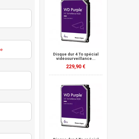
ce
Disque dur 4 To spécial
vidéosurveillance...
229,90 €
Purple
ce
QE
Purple
ce