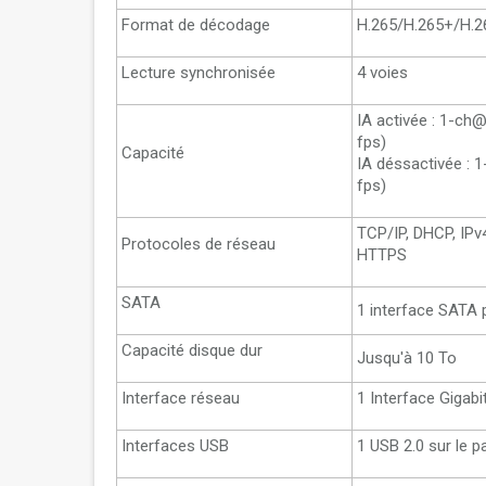
Format de décodage
H.265/H.265+/H.2
Lecture synchronisée
4 voies
IA activée : 1-c
fps)
Capacité
IA déssactivée :
fps)
TCP/IP, DHCP, IPv
Protocoles de réseau
HTTPS
SATA
1 interface SATA 
Capacité disque dur
Jusqu'à 10 To
Interface réseau
1 Interface Gigab
Interfaces USB
1 USB 2.0 sur le p