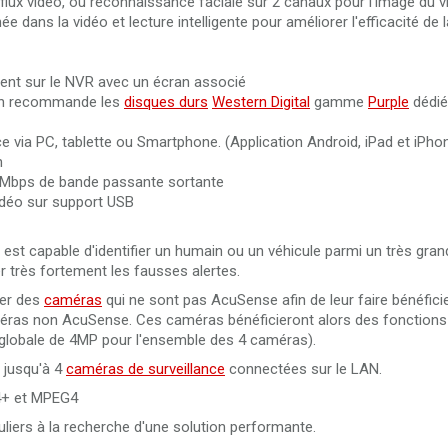
flux vidéo, ou reconnaissance faciale sur 2 canaux pour l'image du v
Câble HDMI 2.0 de 50 mètres en fibre optique 4K Ultra HD
e dans la vidéo et lecture intelligente pour améliorer l'efficacité de l
3840x2160@60Hz
ent sur le NVR avec un écran associé
Câble HDMI 2.0 de 100 mètres en fibre optique 4K Ultra HD
ech recommande les
3840x2160@60Hz
disques durs
Western Digital
gamme
Purple
dédié
e via PC, tablette ou Smartphone. (Application Android, iPad et iPhon
n
 Mbps de bande passante sortante
idéo sur support USB
est capable d'identifier un humain ou un véhicule parmi un très gra
 très fortement les fausses alertes.
rer des
caméras
qui ne sont pas AcuSense afin de leur faire bénéfici
améras non AcuSense. Ces caméras bénéficieront alors des fonctions 
globale de 4MP pour l'ensemble des 4 caméras).
 jusqu'à 4
caméras de surveillance
connectées sur le LAN.
4+ et MPEG4
uliers à la recherche d'une solution performante.