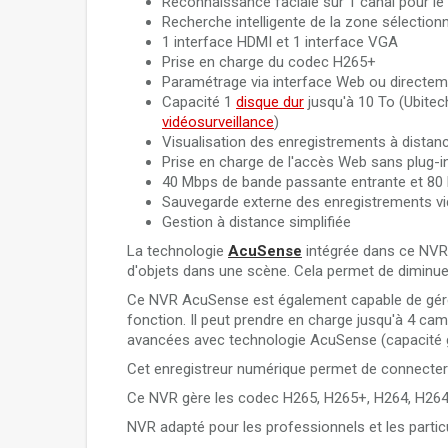
Reconnaissance faciale sur 1 canal pour le 
Recherche intelligente de la zone sélectionné
1 interface HDMI et 1 interface VGA
Prise en charge du codec H265+
Paramétrage via interface Web ou directem
Capacité 1
disque dur
jusqu'à 10 To (Ubit
vidéosurveillance
)
Visualisation des enregistrements à distanc
Prise en charge de l'accès Web sans plug-i
40 Mbps de bande passante entrante et 80
Sauvegarde externe des enregistrements v
Gestion à distance simplifiée
La technologie
AcuSense
intégrée dans ce NVR 
d'objets dans une scène. Cela permet de diminuer
Ce NVR AcuSense est également capable de gé
fonction. Il peut prendre en charge jusqu'à 4 c
avancées avec technologie AcuSense (capacité 
Cet enregistreur numérique permet de connecter
Ce NVR gère les codec H265, H265+, H264, H26
NVR adapté pour les professionnels et les partic