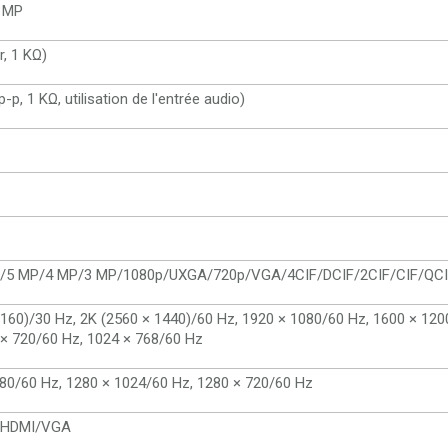
2 MP
r, 1 KΩ)
-p, 1 KΩ, utilisation de l'entrée audio)
/5 MP/4 MP/3 MP/1080p/UXGA/720p/VGA/4CIF/DCIF/2CIF/CIF/QC
2160)/30 Hz, 2K (2560 × 1440)/60 Hz, 1920 × 1080/60 Hz, 1600 × 120
× 720/60 Hz, 1024 × 768/60 Hz
080/60 Hz, 1280 × 1024/60 Hz, 1280 × 720/60 Hz
e HDMI/VGA