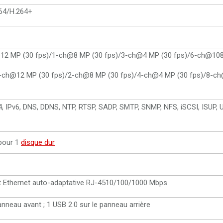
64/H.264+
h@12 MP (30 fps)/1-ch@8 MP (30 fps)/3-ch@4 MP (30 fps)/6-ch@108
 1-ch@12 MP (30 fps)/2-ch@8 MP (30 fps)/4-ch@4 MP (30 fps)/8-c
4, IPv6, DNS, DDNS, NTP, RTSP, SADP, SMTP, SNMP, NFS, iSCSI, ISUP,
pour 1
disque dur
it Ethernet auto-adaptative RJ-4510/100/1000 Mbps
anneau avant ; 1 USB 2.0 sur le panneau arrière