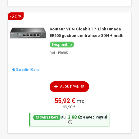
-20%
1 x
Routeur VPN Gigabit TP-Link Omada
ER605 gestion centralisée SDN + multi-
WAN
Disponible
Ref :
ER605
Garantie 10 ans
AJOUT PANIER
55,92 €
TTC
69,90 €
13,98 €
Ou
x 4 avec PayPal
4X SANS FRAIS
🛈