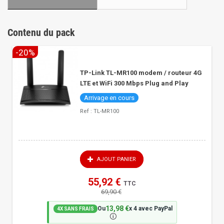
Contenu du pack
-20%
1 x
TP-Link TL-MR100 modem / routeur 4G
LTE et WiFi 300 Mbps Plug and Play
Arrivage en cours
Ref :
TL-MR100
AJOUT PANIER
55,92 €
TTC
69,90 €
13,98 €
Ou
x 4 avec PayPal
4X SANS FRAIS
🛈