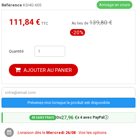
Arrivage en cours
Référence
KSI4G-605
111,84 €
139,80 €
Moins cher ailleurs ?
Au lieu de
TTC
-20%
Quantité
AJOUTER AU PANIER
Prévenez-moi lorsque le produit est disponible
27,96 €
🛈
Ou
x 4 avec PayPal
4X SANS FRAIS
Livraison dès le
Mercredi 26/08
- Voir les options