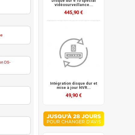
Disque dur 6 To spécial
vidéosurveillance...
ôme
445,90 €
ce
Purple
ion DS-
ce
E1 pour
Intégration disque dur et
mise à jour NVR...
Purple
49,90 €
-WTE1 pour
ce
Purple