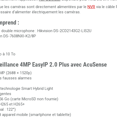
e que les caméras sont directement alimentées par le
NVR
via le câble
Câble HDMI 2.0 de 100 mètres en fibre optique 4K Ultra HD
nécessaire d'alimenter électriquement les caméras.
3840x2160@60Hz
mprend :
 double microphone : Hikvision DS-2CD2143G2-LIS2U
ion DS-7608NXI-K2/8P
o à 10 To
veillance 4MP
EasyIP 2.0 Plus avec AcuSense
 MP (2688 × 1520p)
es fausses alarmes
technologie Smart Hybrid Light
igentes
6 Go (carte MicroSD non fournie)
 H265 et H265+
al : 122°)
t appareil mobile (smartphone et tablette)