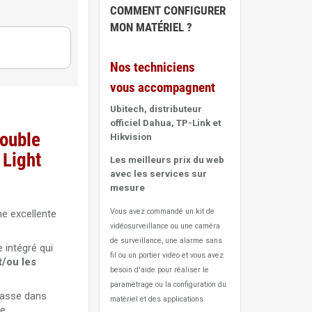
COMMENT CONFIGURER
ce
MON MATÉRIEL ?
Nos techniciens
Purple
vous accompagnent
Purple
Ubitech, distributeur
officiel Dahua, TP-Link et
ouble
Hikvision
 Purple
 Light
Les meilleurs prix du web
avec les services sur
mesure
UN-C
Vous avez commandé un kit de
ne excellente
vidéosurveillance ou une caméra
de surveillance, une alarme sans
intégré qui
fil ou un portier vidéo
et vous avez
t/ou les
besoin d'aide pour réaliser le
paramétrage ou la configuration du
passe dans
matériel et des applications.
e.