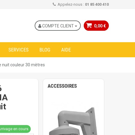
Appelez-nous :
01 85 400 410
COMPTE CLIENT
0,00 €
SERVICES
BLOG
AIDE
e nuit couleur 30 mètres
ACCESSOIRES
6
IA
it
rrivage en cours