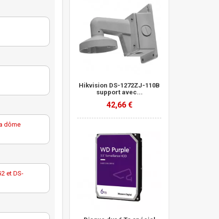
Hikvision DS-1272ZJ-110B
support avec...
42,66 €
ra dôme
2 et DS-
 pour