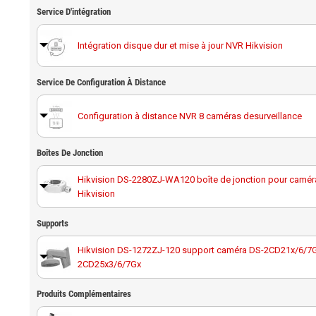
Service D'intégration
Intégration disque dur et mise à jour NVR Hikvision
Service De Configuration À Distance
Configuration à distance NVR 8 caméras desurveillance
Boîtes De Jonction
Hikvision DS-2280ZJ-WA120 boîte de jonction pour camé
Hikvision
Supports
Hikvision DS-1272ZJ-120 support caméra DS-2CD21x/6/7G
2CD25x3/6/7Gx
Hikvision DS-1272ZJ-120B support avec boîte de jonction
Produits Complémentaires
caméra DS-2CD2xx6/7G2