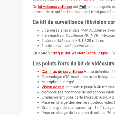
Ce
kit vidéosurveillance
est
PoE
, ce qui signifi
permet de simplifier l'installation, il n'est pas 
Ce kit de surveillance Hikvision co
6 caméras antivandale 4MP AcuSense avec
1 enregistreur AcuSense 4K (NVR) : Hikvis
6 câbles RJ45 cat.6 F/UTP 20 mètres
1 autocollant vidéosurveillance
En option :
disque dur
Western Digital
Purple
1 T
Les points forts du kit de vidéosur
Caméras de surveillance
Haute définition 4
Technologie d'IA AcuSense avec filtrage d
Microphone intégré
Vision de nuit
en couleur jusqu'à 40 mètres 
Nombreuses fonctions de détections intell
Emplacement pour carte MicroSD jusqu'à 25
Prise en charge des derniers codecs vidéo
Grand angle de vue horizontal : 104° (diagon
Prise en charge de la vue en direct sur PC e