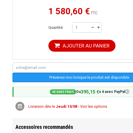
1 580,60 €
Moins cher ailleurs ?
TTC
Quantité
AJOUTER AU PANIER
Prévenez-moi lorsque le produit est disponible
395,15 €
🛈
Ou
x 4 avec PayPal
4X SANS FRAIS
Livraison dès le
Jeudi 13/08
- Voir les options
Accessoires recommandés