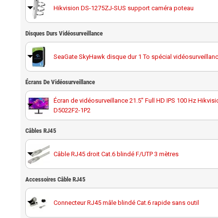
Hikvision DS-1275ZJ-SUS support caméra poteau
Hikvision DS-1271ZJ-120 support plafond pour caméra d
Disques Durs Vidéosurveillance
Hikvision DS-1276ZJ-SUS support d'angle
SeaGate SkyHawk disque dur 1 To spécial vidéosurveillan
Écrans De Vidéosurveillance
Disque dur 1 To spécial vidéosurveillance Western Digital 
Écran de vidéosurveillance 21.5" Full HD IPS 100 Hz Hikvis
D5022F2-1P2
SeaGate SkyHawk disque dur 2 To spécial vidéosurveillan
Écran de contrôle tactile WI-FI 7" Hikvision DS-KH9310-WT
Câbles RJ45
interphone, alarme, NVR et caméra H
Disque dur 2 To spécial vidéosurveillance Western Digital 
Câble RJ45 droit Cat.6 blindé F/UTP 3 mètres
Écran de contrôle tactile WI-FI 10.1" Hikvision DS-KH9510
interphone, alarme, NVR et camér
SeaGate SkyHawk disque dur 4 To spécial vidéosurveillan
Accessoires Câble RJ45
Câble RJ45 droit Cat.6 blindé F/UTP 10 mètres
Connecteur RJ45 mâle blindé Cat.6 rapide sans outil
Disque dur 4 To spécial vidéosurveillance Western Digital 
Câble RJ45 droit Cat.6 blindé F/UTP 20 mètres