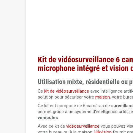
Kit de vidéosurveillance 6 c
microphone intégré et v
ision 
Utilisation mixte, résidentielle ou 
Ce
kit de vidéosurveillance
avec intelligence arti
solution pour sécuriser votre
maison
, votre bur
Ce kit est composé de 6 caméras de
surveilla
permet grâce à un système d'intelligence artificie
véhicules
.
Avec ce kit de
vidéosurveillance
vous pouvez visu
votre bureau ou à la maison.
Hikvision
fournit gra