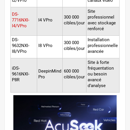
I2/VPro
canaux vidéo
Site
DS-
300 000
professionnel
7716NXI-
I4 VPro
cibles/jour
avec stockage
I4/VPro
renforcé
DS-
Installation
300 000
9632NXI-
I8 VPro
professionnelle
cibles/jour
I8/VPro
avancée
Site à forte
iDS-
fréquentation
DeepinMind
600 000
9616NXI-
ou besoin
Pro
cibles/jour
P8R
avancé
d’analyse