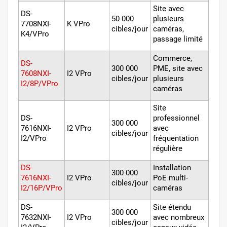
Site avec
DS-
50 000
plusieurs
7708NXI-
K VPro
cibles/jour
caméras,
K4/VPro
passage limité
Commerce,
DS-
300 000
PME, site avec
7608NXI-
I2 VPro
cibles/jour
plusieurs
I2/8P/VPro
caméras
Site
DS-
professionnel
300 000
7616NXI-
I2 VPro
avec
cibles/jour
I2/VPro
fréquentation
régulière
DS-
Installation
300 000
7616NXI-
I2 VPro
PoE multi-
cibles/jour
I2/16P/VPro
caméras
DS-
Site étendu
300 000
7632NXI-
I2 VPro
avec nombreux
cibles/jour