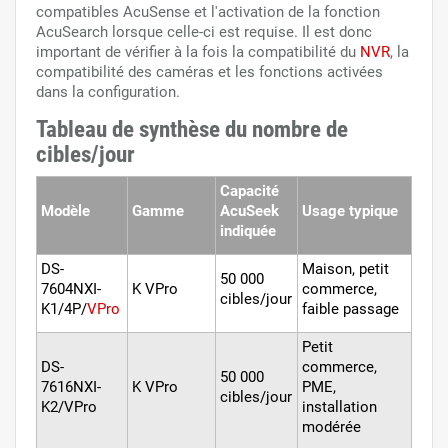
compatibles AcuSense et l'activation de la fonction
AcuSearch lorsque celle-ci est requise. Il est donc
important de vérifier à la fois la compatibilité du
NVR
, la
compatibilité des caméras et les fonctions activées
dans la configuration.
Tableau de synthèse du nombre de
cibles/jour
Capacité
Modèle
Gamme
AcuSeek
Usage typique
indiquée
DS-
Maison, petit
50 000
7604NXI-
K VPro
commerce,
cibles/jour
K1/4P/
VPro
faible passage
Petit
DS-
commerce,
50 000
7616NXI-
K VPro
PME,
cibles/jour
K2/VPro
installation
modérée