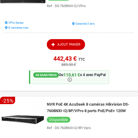
Ref :
DS-7608NXI-I2/VPro
VPro Series
Garantie 3 ans
8 caméras max
AJOUT PANIER
442,43 €
TTC
589,90 €
110,61 €
Ou
x 4 avec PayPal
4X SANS FRAIS
🛈
-25%
NVR PoE 4K AcuSeek 8 caméras Hikvision DS-
7608NXI-I2/8P/VPro 8 ports PoE/PoE+ 120W
Disponible
Ref :
DS-7608NXI-I2/8P/Vpro