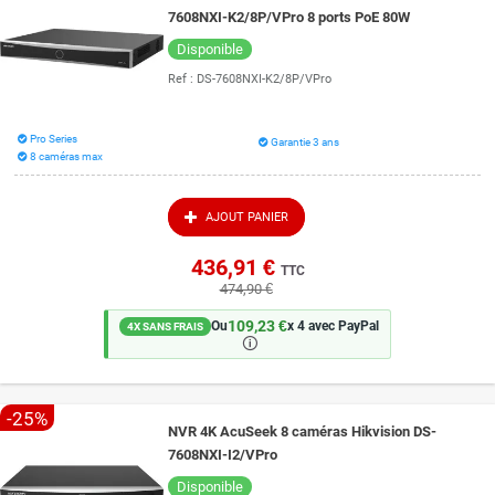
7608NXI-K2/8P/VPro 8 ports PoE 80W
Disponible
Ref :
DS-7608NXI-K2/8P/VPro
Pro Series
Garantie 3 ans
8 caméras max
AJOUT PANIER
436,91 €
TTC
474,90 €
109,23 €
Ou
x 4 avec PayPal
4X SANS FRAIS
🛈
-25%
NVR 4K AcuSeek 8 caméras Hikvision DS-
7608NXI-I2/VPro
Disponible