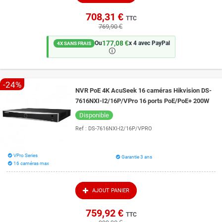
708,31 €
TTC
769,90 €
177,08 €
Ou
x 4 avec PayPal
4X SANS FRAIS
🛈
-24%
NVR PoE 4K AcuSeek 16 caméras Hikvision DS-
7616NXI-I2/16P/VPro 16 ports PoE/PoE+ 200W
Disponible
Ref :
DS-7616NXI-I2/16P/VPRO
VPro Series
Garantie 3 ans
16 caméras max
AJOUT PANIER
759,92 €
TTC