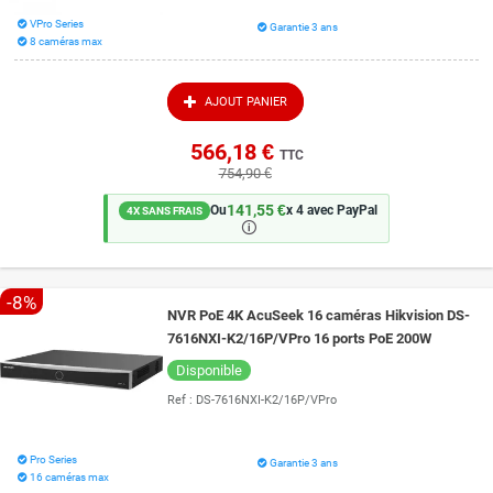
VPro Series
Garantie 3 ans
8 caméras max
AJOUT PANIER
566,18 €
TTC
754,90 €
141,55 €
Ou
x 4 avec PayPal
4X SANS FRAIS
🛈
-8%
NVR PoE 4K AcuSeek 16 caméras Hikvision DS-
7616NXI-K2/16P/VPro 16 ports PoE 200W
Disponible
Ref :
DS-7616NXI-K2/16P/VPro
Pro Series
Garantie 3 ans
16 caméras max