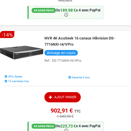
999,90 €
189,98 €
Ou
x 4 avec PayPal
4X SANS FRAIS
🛈
-14%
NVR 4K AcuSeek 16 canaux Hikvision DS-
7716NXI-I4/VPro
Arrivage en cours
Ref :
DS-7716NXI-I4/VPro
VPro Series
Garantie 3 ans
16 caméras max
AJOUT PANIER
902,91 €
TTC
1 049,90 €
225,73 €
Ou
x 4 avec PayPal
4X SANS FRAIS
🛈