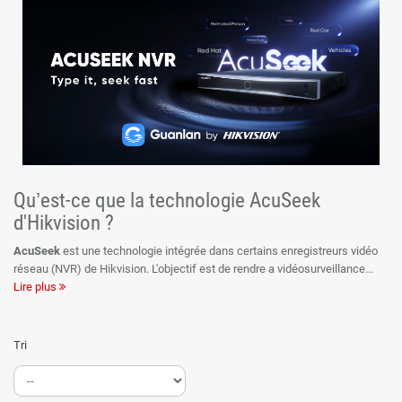
Qu’est-ce que la technologie AcuSeek
d'Hikvision ?
AcuSeek
est une technologie intégrée dans certains enregistreurs vidéo
réseau (NVR) de Hikvision. L'objectif est de rendre a vidéosurveillance
Lire plus
vraiment efficace et pratique. Que ce passe t il lorsqu'un opérateur doit
exploiter une séquence de vidéosurveillance pour y trouver l'évènement
recherché ? Il doit passer un temps très long à visualiser l'ensemble des
Tri
vidéos enregistrées afin d'identifier la scène qui l'intéresse.
Avec la technologie AcuSeek, fini les heures de visionnage improductives.