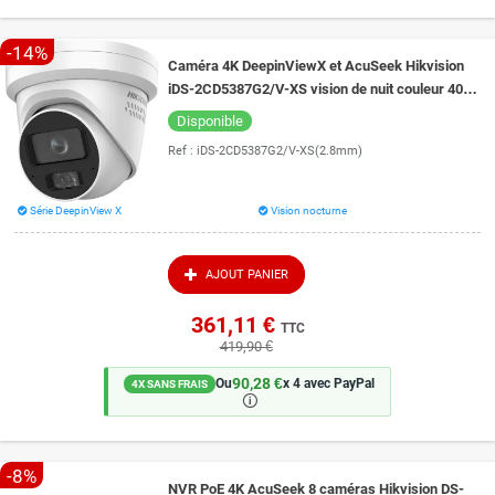
-14%
Caméra 4K DeepinViewX et AcuSeek Hikvision
iDS-2CD5387G2/V-XS vision de nuit couleur 40
mètres DarkFighter 2.0
Disponible
Ref :
iDS-2CD5387G2/V-XS(2.8mm)
Série DeepinView X
Vision nocturne
AJOUT PANIER
361,11 €
TTC
419,90 €
90,28 €
Ou
x 4 avec PayPal
4X SANS FRAIS
🛈
-8%
NVR PoE 4K AcuSeek 8 caméras Hikvision DS-