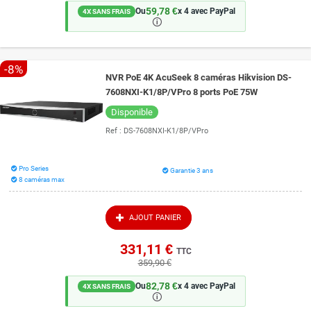
identifier la scène
59,78 €
Ou
x 4 avec PayPal
4X SANS FRAIS
🛈
Avantages pour l’utilisateur
Gain de temps
: plus besoin de visionner manuellement plusieurs
heures de vidéos
-8%
NVR PoE 4K AcuSeek 8 caméras Hikvision DS-
Recherche intuitive
: les descriptions se font en texte libre,
7608NXI-K1/8P/VPro 8 ports PoE 75W
chacun peut écrire directement sa recherche
Disponible
Analyse plus précise
: la recherche s’appuie sur l’IA pour
Ref :
DS-7608NXI-K1/8P/VPro
rapprocher le contenu vidéo et la description textuelle
Pro Series
Garantie 3 ans
8 caméras max
AJOUT PANIER
331,11 €
TTC
359,90 €
82,78 €
Ou
x 4 avec PayPal
4X SANS FRAIS
🛈