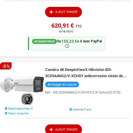
AJOUT PANIER
620,91 €
TTC
674,90 €
155,23 €
Ou
x 4 avec PayPal
4X SANS FRAIS
🛈
-8%
Caméra 4K DeepinViewX Hikvision iDS-
2CD5A86G2/V-XZHSY anticorrosion vision de
nuit 80 mètres DarkFighter 2.0
Arrivage en cours
Ref :
iDS-2CD5A86G2/V-XZHSY(2.8-12mm)(O-STD)
Série DeepinView X
Garantie 5 ans
Vision nocturne
AJOUT PANIER