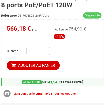
8 ports PoE/PoE+ 120W
Disponible
Référence
DS-7608NXI-I2/8P/Vpro
566,18 €
754,90 €
Moins cher ailleurs ?
Au lieu de
TTC
-25%
Quantité
AJOUTER AU PANIER
141,54 €
🛈
Ou
x 4 avec PayPal
4X SANS FRAIS
Livraison dès le
Lundi 10/08
- Voir les options