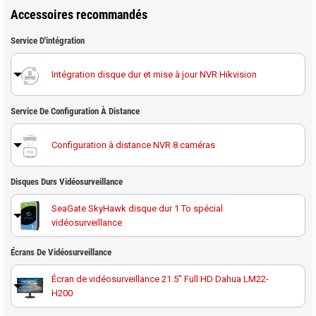
Accessoires recommandés
Service D'intégration
Intégration disque dur et mise à jour NVR Hikvision
Service De Configuration À Distance
Configuration à distance NVR 8 caméras
Disques Durs Vidéosurveillance
SeaGate SkyHawk disque dur 1 To spécial
vidéosurveillance
Disque dur 1 To spécial vidéosurveillance Western
Écrans De Vidéosurveillance
Digital Purple
Écran de vidéosurveillance 21.5" Full HD Dahua LM22-
H200
SeaGate SkyHawk disque dur 2 To spécial
vidéosurveillance