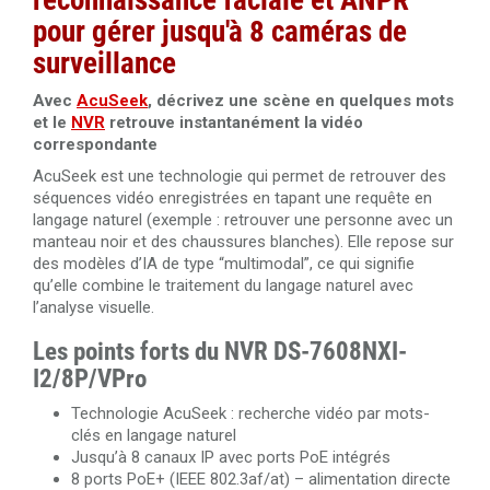
reconnaissance faciale et ANPR
pour gérer jusqu'à 8 caméras de
Câble RJ45 Cat. 6 UTP intérieur 305 mètres 100% cuivre
Dahua PFM920I-6UN-C/White
surveillance
Câble HDMI 2.0 amplifié 40 mètres Ultra HD 4K
Câble RJ45 Cat. 6 UTP intérieur 305 mètres 100% cuivre
Avec
AcuSeek
, décrivez une scène en quelques mots
LSZH haute performance Dahua PFM923I-6UN-C
et le
NVR
retrouve instantanément la vidéo
Câble HDMI 2.0 amplifié 30 mètres Ultra HD 4K
correspondante
Câble RJ45 Cat.6 UTP extérieur 305 mètres 100% cuivre
AcuSeek est une technologie qui permet de retrouver des
Câble HDMI 2.0 de 50 mètres en fibre optique 4K Ultra
Dahua PFM920-6U
séquences vidéo enregistrées en tapant une requête en
HD 3840x2160@60Hz
langage naturel (exemple : retrouver une personne avec un
manteau noir et des chaussures blanches). Elle repose sur
Câble HDMI 2.0 de 100 mètres en fibre optique 4K Ultra
des modèles d’IA de type “multimodal”, ce qui signifie
HD 3840x2160@60Hz
qu’elle combine le traitement du langage naturel avec
l’analyse visuelle.
Les points forts du NVR DS-7608NXI-
I2/8P/VPro
Technologie AcuSeek : recherche vidéo par mots-
clés en langage naturel
Jusqu’à 8 canaux IP avec ports PoE intégrés
8 ports PoE+ (IEEE 802.3af/at) – alimentation directe