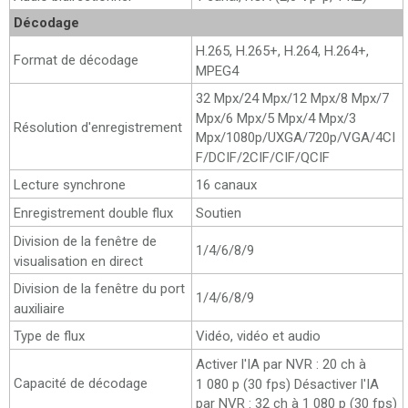
Décodage
H.265, H.265+, H.264, H.264+,
Format de décodage
MPEG4
32 Mpx/24 Mpx/12 Mpx/8 Mpx/7
Mpx/6 Mpx/5 Mpx/4 Mpx/3
Résolution d'enregistrement
Mpx/1080p/UXGA/720p/VGA/4CI
F/DCIF/2CIF/CIF/QCIF
Lecture synchrone
16 canaux
Enregistrement double flux
Soutien
Division de la fenêtre de
1/4/6/8/9
visualisation en direct
Division de la fenêtre du port
1/4/6/8/9
auxiliaire
Type de flux
Vidéo, vidéo et audio
Activer l'IA par NVR : 20 ch à
Capacité de décodage
1 080 p (30 fps) Désactiver l'IA
par NVR : 32 ch à 1 080 p (30 fps)