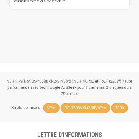
dernières formations constructeur.
NVR Hikvision DS-7608NXI-I2/8P/Vpro : NVR 4K PoE et PoE+ (220W) haute
performance avec technologie AcuSeek pour 8 caméras, 2 disques durs
20To max.
VPro
DS-7608NXI-I2/8P/VPro
7608
Sujets connexes :
LETTRE D'INFORMATIONS