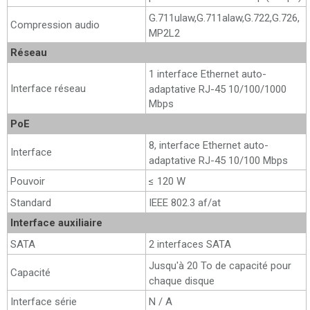
G.711ulaw,G.711alaw,G.722,G.726,
Compression audio
MP2L2
Réseau
1 interface Ethernet auto-
Interface réseau
adaptative RJ-45 10/100/1000
Mbps
PoE
8, interface Ethernet auto-
Interface
adaptative RJ-45 10/100 Mbps
Pouvoir
≤ 120 W
Standard
IEEE 802.3 af/at
Interface auxiliaire
SATA
2 interfaces SATA
Jusqu'à 20 To de capacité pour
Capacité
chaque disque
Interface série
N / A