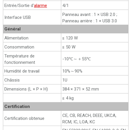
Entrée/Sortie d'
alarme
4/1
Panneau avant : 1 × USB 2.0 ;
Interface USB
Panneau arrière : 1 × USB 3.0
Général
Alimentation
≤ 120 W
Consommation
≤ 50 W
Température de
-10℃～＋55℃
fonctionnement
Humidité de travail
10%～90%
Châssis
1U
Dimensions (L × P × H)
384 × 371 × 52 mm
≤ 4 kg
Certification
CE, CB, REACH, DEEE, UKCA,
Certification obtenue
RCM, IC, LOA, KC