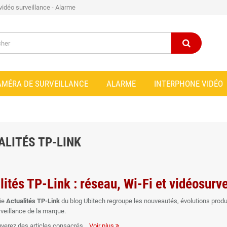
 vidéo surveillance - Alarme
AMÉRA DE SURVEILLANCE
ALARME
INTERPHONE VIDÉO
ALITÉS TP-LINK
lités TP-Link : réseau, Wi-Fi et vidéosurve
ie
Actualités TP-Link
du blog Ubitech regroupe les nouveautés, évolutions produi
rveillance de la marque.
uverez des articles consacrés
Voir plus