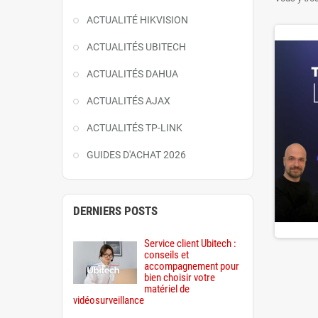
aux routeu
ACTUALITÉ HIKVISION
réseau TP-
ACTUALITÉS UBITECH
Historique
Cette évol
ACTUALITÉS DAHUA
écosystèm
Ubitech vo
ACTUALITÉS AJAX
d’un switc
ACTUALITÉS TP-LINK
Cette caté
modèles dô
GUIDES D'ACHAT 2026
Spécialist
nouveautés
entreprise.
DERNIERS POSTS
De nouveau
innovations
Service client Ubitech :
conseils et
accompagnement pour
bien choisir votre
matériel de
vidéosurveillance