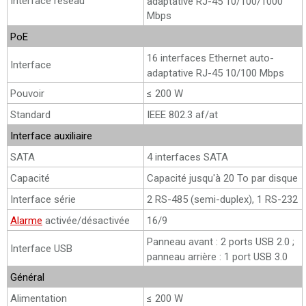
Interface réseau
adaptative RJ-45 10/100/1000
Mbps
PoE
16 interfaces Ethernet auto-
Interface
adaptative RJ-45 10/100 Mbps
Pouvoir
≤ 200 W
Standard
IEEE 802.3 af/at
Interface auxiliaire
SATA
4 interfaces SATA
Capacité
Capacité jusqu'à 20 To par disque
Interface série
2 RS-485 (semi-duplex), 1 RS-232
Alarme
activée/désactivée
16/9
Panneau avant : 2 ports USB 2.0 ;
Interface USB
panneau arrière : 1 port USB 3.0
Général
Alimentation
≤ 200 W