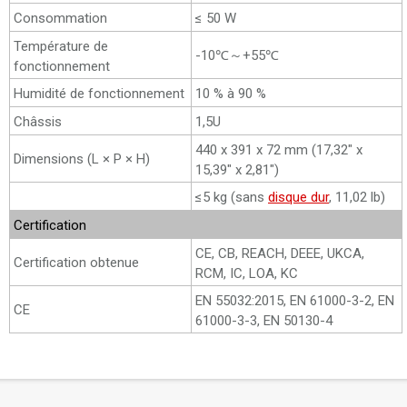
Consommation
≤ 50 W
Température de
-10℃～+55℃
fonctionnement
Humidité de fonctionnement
10 % à 90 %
Châssis
1,5U
440 x 391 x 72 mm (17,32" x
Dimensions (L × P × H)
15,39" x 2,81")
≤5 kg (sans
disque dur
, 11,02 lb)
Certification
CE, CB, REACH, DEEE, UKCA,
Certification obtenue
RCM, IC, LOA, KC
EN 55032:2015, EN 61000-3-2, EN
CE
61000-3-3, EN 50130-4