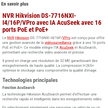
En savoir plus
NVR Hikvision DS-7716NXI-
I4/16P/VPro avec IA AcuSeek avec 16
ports PoE et PoE+
Le
NVR
Hikvision
DS-7716NXI-I4/16P/
VPro
est conçu pour offrir
une gestion avancée de la
vidéosurveillance
grâce à ses 16 ports
PoE et PoE+. Ce modèle intègre l'IA
AcuSeek
et AcuSearch,
permettant une recherche vidéo avancée et précise.
Il prend en charge une résolution de 32 MP, garantissant des
enregistrements de haute qualité. La compression H.265+
optimise le stockage sans compromettre la qualité d'image.
Technologies principales
Fonction AcuSearch
La technologie Hikvision AcuSearch permet d’effectuer une
recherche rapide et intelligente dans les enregistrements vidéo.
En sélectionnant simplement une personne, un véhicule ou un