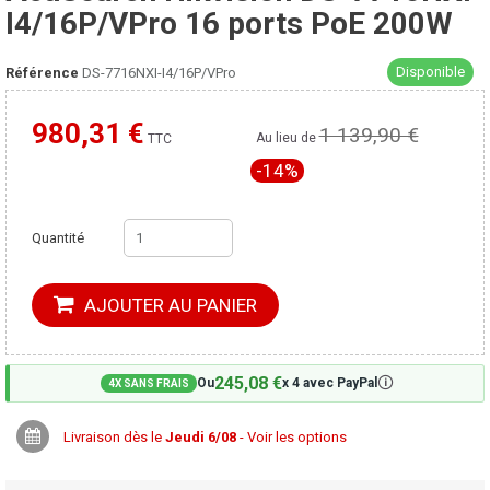
I4/16P/VPro 16 ports PoE 200W
Disponible
Référence
DS-7716NXI-I4/16P/VPro
980,31 €
1 139,90 €
Moins cher ailleurs ?
Au lieu de
TTC
-14%
Quantité
AJOUTER AU PANIER
245,08 €
🛈
Ou
x 4 avec PayPal
4X SANS FRAIS
Livraison dès le
Jeudi 6/08
- Voir les options