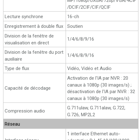
MP/1080p/UXGA/720p/VGA/4CIF
/DCIF/2CIF/CIF/QCIF
Lecture synchrone
16-ch
Enregistrement à double flux
Soutien
Division de la fenêtre de
1/4/6/8/9/16
visualisation en direct
Division de la fenêtre du port
1/4/6/8/9/16
auxiliaire
Type de flux
Vidéo, Vidéo et Audio
Activation de l'IA par NVR : 20
canaux à 1080p (30 images/s) ;
Capacité de décodage
désactivation de l'IA par NVR : 32
canaux à 1080p (30 images/s)
G.711ulaw, G.711alaw, G.722,
Compression audio
G.726, MP2L2
Réseau
1 interface Ethernet auto-