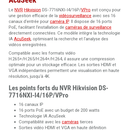
AcuSeek
Disque dur 12 To spécial vidéosurveillance Western
Câble RJ45 Cat. 6 UTP intérieur 305 mètres 100% cuivre
Digital Purple
Le
NVR
Hikvision
DS-7716NXI-I4/16P/
VPro
est conçu pour
Dahua PFM920I-6UN-C/White
une gestion efficace de la
vidéosurveillance
avec ses 16
Câble HDMI 2.0 amplifié 40 mètres Ultra HD 4K
canaux d'entrée pour
caméra IP
. Il dispose de 16 ports
Câble RJ45 Cat. 6 UTP intérieur 305 mètres 100% cuivre
PoE, facilitant l'installation de
caméras de surveillance
LSZH haute performance Dahua PFM923I-6UN-C
directement connectées. Ce modèle intègre la technologie
Câble HDMI 2.0 amplifié 30 mètres Ultra HD 4K
IA
AcuSeek
, optimisant la recherche et l'analyse des
Câble RJ45 Cat.6 UTP extérieur 305 mètres 100% cuivre
vidéos enregistrées.
Câble HDMI 2.0 de 50 mètres en fibre optique 4K Ultra
Dahua PFM920-6U
Compatible avec les formats vidéo
HD 3840x2160@60Hz
H.265+/H.265/H.264+/H.264, il assure une compression
optimale pour un stockage efficace. Les sorties HDMI et
Câble HDMI 2.0 de 100 mètres en fibre optique 4K Ultra
VGA indépendantes permettent une visualisation en haute
HD 3840x2160@60Hz
résolution, jusqu'à 4K.
Les points forts du NVR Hikvision DS-
7716NXI-I4/16P/VPro
16 canaux IP
16 ports PoE avec un budget de 200 watts
Technologie IA AcuSeek
Compatibilité avec les
caméras
tierces
Sorties vidéo HDMI et VGA en haute définition