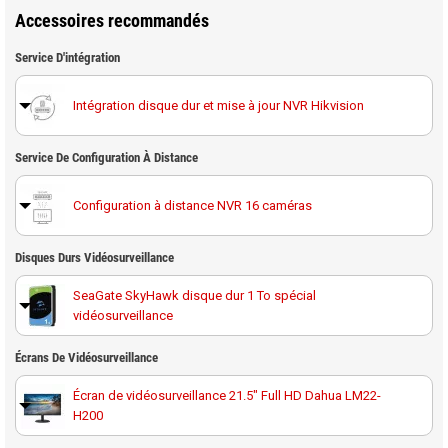
Accessoires recommandés
Service D'intégration
Intégration disque dur et mise à jour NVR Hikvision
Service De Configuration À Distance
Configuration à distance NVR 16 caméras
Disques Durs Vidéosurveillance
SeaGate SkyHawk disque dur 1 To spécial
vidéosurveillance
Disque dur 1 To spécial vidéosurveillance Western
Écrans De Vidéosurveillance
Digital Purple
Écran de vidéosurveillance 21.5" Full HD Dahua LM22-
H200
SeaGate SkyHawk disque dur 2 To spécial
vidéosurveillance