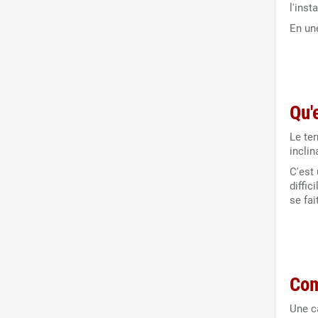
l'ins
En un
Qu'
Le te
incli
C'est
diffic
se fai
Com
Une c