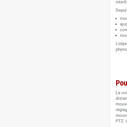
inter
Depuis
modi
ajus
corr
mod
L'obje
physi
Pou
La co
distan
mouve
réglag
mouve
PTZ. 