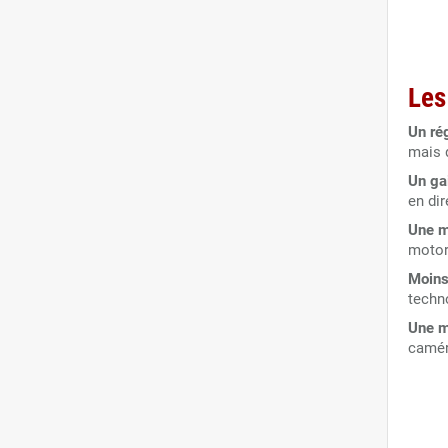
Les
Un ré
mais 
Un ga
en dir
Une m
motor
Moins 
techn
Une m
camér