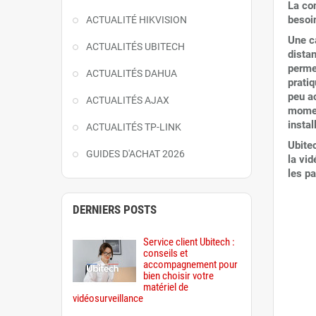
La co
besoi
ACTUALITÉ HIKVISION
Une c
ACTUALITÉS UBITECH
distan
permet
ACTUALITÉS DAHUA
prati
peu a
ACTUALITÉS AJAX
momen
instal
ACTUALITÉS TP-LINK
Ubite
GUIDES D'ACHAT 2026
la vid
les pa
DERNIERS POSTS
Service client Ubitech :
conseils et
accompagnement pour
bien choisir votre
matériel de
vidéosurveillance