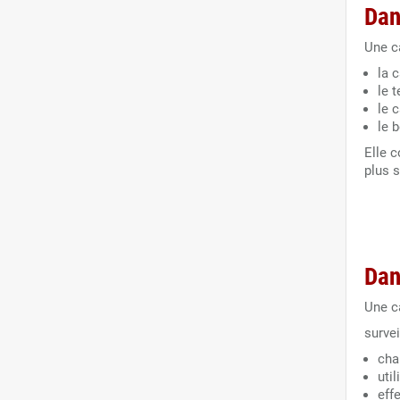
Dan
Une c
la 
le t
le c
le 
Elle c
plus s
Dan
Une c
surve
cha
util
eff