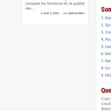
compare les fonctions IA, la qualité
So
des...
le
août 3, 2026
|
par
Ubitech Marc
1. Qu
2. Qu
3. Co
4. Po
5. Le
6. Da
7. Dan
8. Ce 
9. FA
Que
C'est 
s'incl
direc