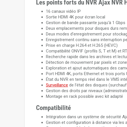
Les points forts du NVR Ajax NVR
16 canaux vidéo IP
Sortie HDMI 4K pour écran local
Gestion de bande passante jusqu’à 1 Gbps
Deux emplacements pour disques durs rem
Deux modes d’enregistrement pour stockage
Enregistrement continu sans interruption p
Prise en charge H.264 et H.265 (HEVC)
Compatibilité ONVIF (profils S, T et M) et R
Recherche rapide dans les archives et lectu
Détection de mouvement par pixels et zone
Exploration et ajout automatiques des camér
Port HDMI 4K, ports Ethernet et trois ports
État du NVR en temps réel dans le VMS intég
Surveillance
de l’état des disques (surchauff
Gestion des droits par niveaux (administrateu
Montage en rack possible avec kit adapté
Compatibilité
Intégration dans un système de sécurité Aj
Gestion et configuration à distance via les 