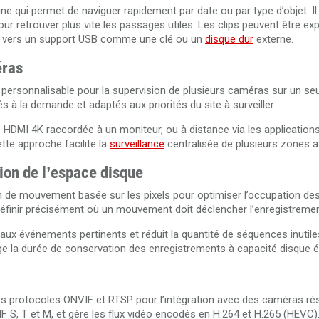
e qui permet de naviguer rapidement par date ou par type d’objet. Il
r retrouver plus vite les passages utiles. Les clips peuvent être exp
MS vers un support USB comme une clé ou un
disque dur
externe.
éras
rsonnalisable pour la supervision de plusieurs caméras sur un seul
 à la demande et adaptés aux priorités du site à surveiller.
e HDMI 4K raccordée à un moniteur, ou à distance via les applications
tte approche facilite la
surveillance
centralisée de plusieurs zones 
ion de l’espace disque
de mouvement basée sur les pixels pour optimiser l’occupation des
éfinir précisément où un mouvement doit déclencher l’enregistremen
aux événements pertinents et réduit la quantité de séquences inutiles
nge la durée de conservation des enregistrements à capacité disque é
 protocoles ONVIF et RTSP pour l’intégration avec des caméras ré
NVIF S, T et M, et gère les flux vidéo encodés en H.264 et H.265 (HEVC)