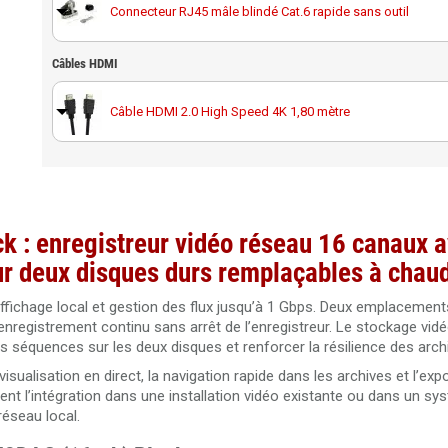
Connecteur RJ45 mâle blindé Cat.6 rapide sans outil
Disque dur 4 To spécial vidéosurveillance Western Digital 
Câble RJ45 droit Cat.6 blindé F/UTP 20 mètres
Câbles HDMI
Noyau RJ45 femelle Cat6A blindé Elbac 943545-S0
SeaGate SkyHawk disque dur 6 To spécial vidéosurveillan
Câble RJ45 droit Cat.6 blindé F/UTP 30 mètres
Câble HDMI 2.0 High Speed 4K 1,80 mètre
Disque dur 6 To spécial vidéosurveillance Western Digital 
Câble RJ45 droit Cat.6 blindé F/UTP 50 mètres
Câble HDMI 2.0 High Speed 4K 3 mètres
Disque dur 8 To spécial vidéosurveillance Western Digital 
Câble RJ45 droit Cat.6 blindé F/UTP 40 mètres
Câble HDMI 2.0 High Speed 4K 10 mètres
 : enregistreur vidéo réseau 16 canaux 
Disque dur 10 To spécial vidéosurveillance Western Digital
ur deux disques durs remplaçables à chau
Câble RJ45 Cat.5 UTP 305 mètres Dahua PFM920I-5EUN
Câble HDMI 2.0 amplifié 20 mètres Ultra HD 4K
ffichage local et gestion des flux jusqu’à 1 Gbps. Deux emplacement
registrement continu sans arrêt de l’enregistreur. Le stockage vidé
Câble RJ45 Cat. 6 UTP intérieur 305 mètres 100% cuivre Da
s séquences sur les deux disques et renforcer la résilience des arch
PFM920I-6UN-C/White
Câble HDMI 2.0 amplifié 40 mètres Ultra HD 4K
isualisation en direct, la navigation rapide dans les archives et l’exp
Câble RJ45 Cat. 6 UTP intérieur 305 mètres 100% cuivre LS
t l’intégration dans une installation vidéo existante ou dans un sys
performance Dahua PFM923I-6UN-C
réseau local.
Câble HDMI 2.0 amplifié 30 mètres Ultra HD 4K