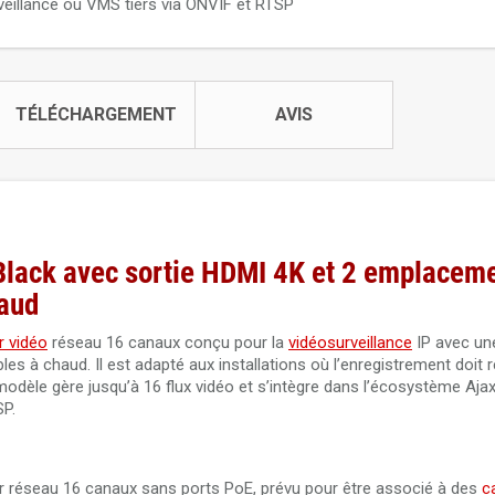
eillance ou VMS tiers via ONVIF et RTSP
TÉLÉCHARGEMENT
AVIS
ack avec sortie HDMI 4K et 2 emplaceme
haud
r vidéo
réseau 16 canaux conçu pour la
vidéosurveillance
IP avec un
es à chaud. Il est adapté aux installations où l’enregistrement doit r
dèle gère jusqu’à 16 flux vidéo et s’intègre dans l’écosystème Aja
SP.
 réseau 16 canaux sans ports PoE, prévu pour être associé à des
c