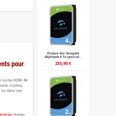
Disque dur Seagate
SkyHawk 4 To spécial...
nts pour
255,90 €
e sortie HDMI 4K
ester continu,
x ou dans une
améras
réseau