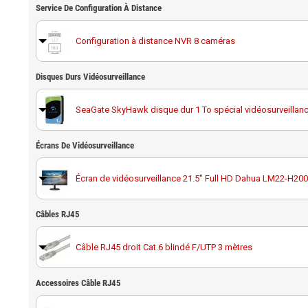
Service De Configuration À Distance
Configuration à distance NVR 8 caméras
Disques Durs Vidéosurveillance
SeaGate SkyHawk disque dur 1 To spécial vidéosurveillan
Écrans De Vidéosurveillance
Disque dur 1 To spécial vidéosurveillance Western Digital 
Écran de vidéosurveillance 21.5" Full HD Dahua LM22-H200
SeaGate SkyHawk disque dur 2 To spécial vidéosurveillan
Câbles RJ45
Écran de vidéosurveillance 32" full HD Hikvision DS-D5032
Disque dur 2 To spécial vidéosurveillance Western Digital 
Câble RJ45 droit Cat.6 blindé F/UTP 3 mètres
SeaGate SkyHawk disque dur 4 To spécial vidéosurveillan
Accessoires Câble RJ45
Câble RJ45 droit Cat.6 blindé F/UTP 10 mètres