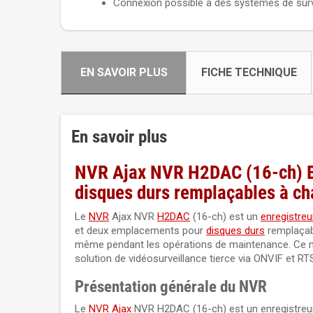
Connexion possible à des systèmes de surv
EN SAVOIR PLUS
FICHE TECHNIQUE
En savoir plus
NVR Ajax NVR H2DAC (16-ch) Bl
disques durs remplaçables à c
Le
NVR
Ajax NVR
H2DAC
(16-ch) est un
enregistreu
et deux emplacements pour
disques durs
remplaçabl
même pendant les opérations de maintenance. Ce mo
solution de vidéosurveillance tierce via ONVIF et RT
Présentation générale du NVR
Le
NVR Ajax
NVR H2DAC (16-ch) est un enregistreur