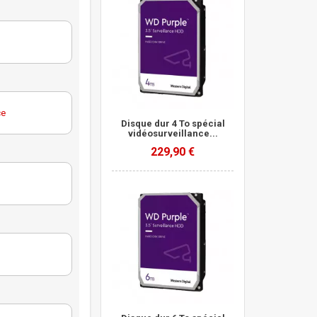
ce
Disque dur 4 To spécial
vidéosurveillance...
229,90 €
Purple
ce
QE
Purple
ce