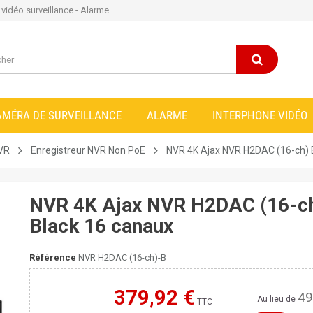
e vidéo surveillance - Alarme
AMÉRA DE SURVEILLANCE
ALARME
INTERPHONE VIDÉO
NVR
Enregistreur NVR Non PoE
NVR 4K Ajax NVR H2DAC (16-ch) 
NVR 4K Ajax NVR H2DAC (16-c
Black 16 canaux
Référence
NVR H2DAC (16-ch)-B
379,92 €
49
Moins cher ailleurs ?
Au lieu de
TTC