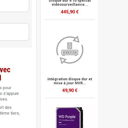
Disque dur 6 To spécial
vidéosurveillance...
Purple
445,90 €
ce
Purple
Purple
avec
 Purple
d
Intégration disque dur et
mise à jour NVR...
s pour
49,90 €
o s’appuie
hua
ives.
ort des
ZH haute
tème tiers,