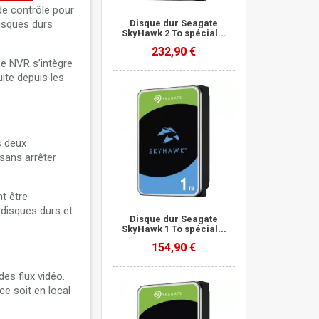
de contrôle pour
disques durs
Disque dur Seagate
SkyHawk 2 To spécial...
232,90 €
Le NVR s’intègre
ite depuis les
s deux
sans arrêter
t être
 disques durs et
Disque dur Seagate
SkyHawk 1 To spécial...
154,90 €
es flux vidéo.
ce soit en local