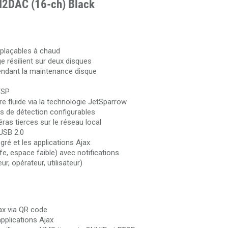
 H2DAC (16-ch) Black
Câble RJ45 Cat.6 UTP extérieur 305 mètres 100% cuivre D
Câble HDMI 2.0 de 50 mètres en fibre optique 4K Ultra HD
6U
3840x2160@60Hz
Câble HDMI 2.0 de 100 mètres en fibre optique 4K Ultra HD
plaçables à chaud
3840x2160@60Hz
 résilient sur deux disques
endant la maintenance disque
TSP
re fluide via la technologie JetSparrow
s de détection configurables
as tierces sur le réseau local
 USB 2.0
ré et les applications Ajax
e, espace faible) avec notifications
r, opérateur, utilisateur)
ax via QR code
applications Ajax