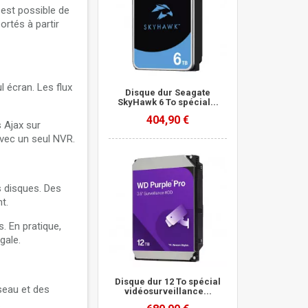
 est possible de
ortés à partir
 écran. Les flux
Disque dur Seagate
SkyHawk 6 To spécial...
404,90 €
 Ajax sur
avec un seul NVR.
 disques. Des
t.
. En pratique,
gale.
Disque dur 12 To spécial
seau et des
vidéosurveillance...
.