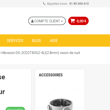
Appelez-nous :
01 85 400 410
COMPTE CLIENT
0,00 €
SERVICES
BLOG
AIDE
Hikvision DS-2CD2T83G2-4LI(2.8mm) vision de nuit
ACCESSOIRES
se
ur
Disponible