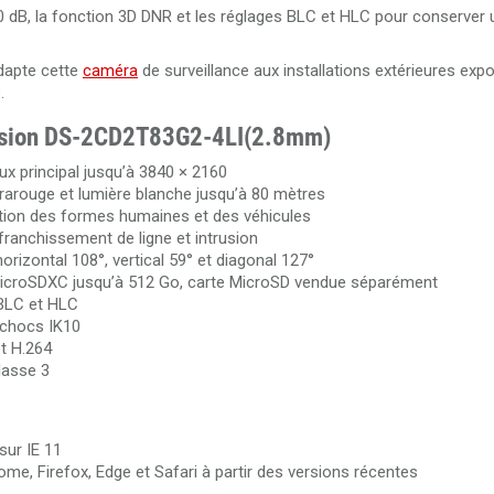
0 dB, la fonction 3D DNR et les réglages BLC et HLC pour conserver
adapte cette
caméra
de surveillance aux installations extérieures ex
.
kvision DS-2CD2T83G2-4LI(2.8mm)
x principal jusqu’à 3840 × 2160
rarouge et lumière blanche jusqu’à 80 mètres
ation des formes humaines et des véhicules
franchissement de ligne et intrusion
rizontal 108°, vertical 59° et diagonal 127°
croSDXC jusqu’à 512 Go, carte MicroSD vendue séparément
BLC et HLC
 chocs IK10
t H.264
lasse 3
sur IE 11
e, Firefox, Edge et Safari à partir des versions récentes