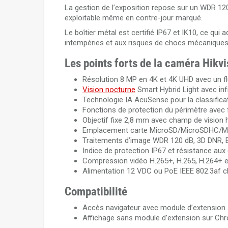
La gestion de l’exposition repose sur un WDR 12
exploitable même en contre-jour marqué.
Le boîtier métal est certifié IP67 et IK10, ce qui 
intempéries et aux risques de chocs mécaniques
Les points forts de la caméra Hi
Résolution 8 MP en 4K et 4K UHD avec un flu
Vision nocturne
Smart Hybrid Light avec inf
Technologie IA AcuSense pour la classific
Fonctions de protection du périmètre avec 
Objectif fixe 2,8 mm avec champ de vision ho
Emplacement carte MicroSD/MicroSDHC/Mi
Traitements d’image WDR 120 dB, 3D DNR, 
Indice de protection IP67 et résistance aux
Compression vidéo H.265+, H.265, H.264+ e
Alimentation 12 VDC ou PoE IEEE 802.3af c
Compatibilité
Accès navigateur avec module d’extension 
Affichage sans module d’extension sur Chrom