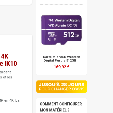
 4K
Carte MicroSD Western
Digital Purple 512GB...
le IK10
169,92 €
lligent
s et les
MP en 4K. La
COMMENT CONFIGURER
MON MATÉRIEL ?