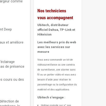
n largeur comme
Nos techniciens
vous accompagnent
Ubitech, distributeur
ent Deep
officiel Dahua, TP-Link et
Hikvision
maux et améliore
Les meilleurs prix du web
avec les services sur
mesure
Vous avez commandé un kit de
’éclairage
vidéosurveillance ou une caméra
 cas de présence
de surveillance, une alarme sans
fil ou un portier vidéo
et vous avez
es cours ou des
besoin d'aide pour réaliser le
paramétrage ou la configuration du
matériel et des applications.
Ubitech s'engage :
détection de
Hotline gratuite sur n° non