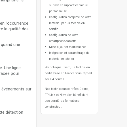
martphone, le
surtaxé et support technique
personnalisé
Configuration complète de votre
 en l’occurrence
matériel par un technicien
e la qualité des
certifié
Configuration de votre
smartphone/tablette
t quand une
Mise à jour et maintenance
Intégration et paramétrage du
matériel en atelier
e. Une ligne
Pour chaque Client, un technicien
tracée pour
dédié basé en France vous répond
sous 4 heures.
es événements sur
Nos techniciens certifiés Dahua,
TP-Link et Hikvision bénéficient
des dernières formations
constructeur.
tte détection