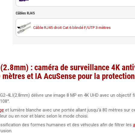
Câbles RJ45
Carte MicroSD Western Digital Purple 64GB spéciale vidéos
Câble RJ45 droit Cat.6 blindé F/UTP 3 mètres
Carte MicroSD Western Digital Purple 128GB spéciale
vidéosurveillance
Câble RJ45 droit Cat.6 blindé F/UTP 10 mètres
Carte MicroSD Western Digital Purple 256GB spéciale
vidéosurveillance
Câble RJ45 droit Cat.6 blindé F/UTP 20 mètres
2.8mm) : caméra de surveillance 4K anti
 mètres et IA AcuSense pour la protection
Câble RJ45 droit Cat.6 blindé F/UTP 30 mètres
-4LI(2.8mm) délivre une image 8 MP en 4K UHD avec un objectif fi
108°.
Câble RJ45 droit Cat.6 blindé F/UTP 50 mètres
ge
et lumière blanche avec une portée allant jusqu’à 80 mètres sur c
leur ou en noir et blanc selon le mode choisi.
sification des formes humaines et des véhicules afin de filtrer les
rusion.