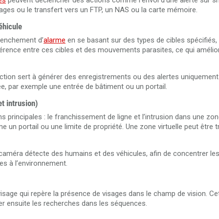
es
peuvent déclencher des actions comme l’envoi d'une alerte sur s
ages ou le transfert vers un FTP, un NAS ou la carte mémoire.
éhicule
lenchement d’
alarme
en se basant sur des types de cibles spécifiés,
férence entre ces cibles et des mouvements parasites, ce qui amélior
onction sert à générer des enregistrements ou des alertes uniquemen
ée, par exemple une entrée de bâtiment ou un portail.
t intrusion)
 principales : le franchissement de ligne et l’intrusion dans une zon
e un portail ou une limite de propriété. Une zone virtuelle peut être 
caméra détecte des humains et des véhicules, afin de concentrer l
iées à l’environnement.
isage qui repère la présence de visages dans le champ de vision. Ce
ter ensuite les recherches dans les séquences.