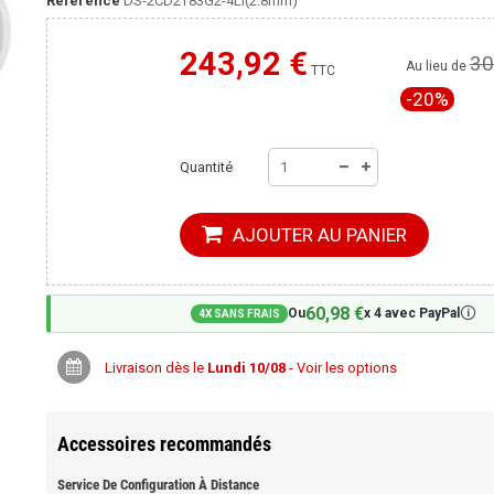
Référence
DS-2CD2T83G2-4LI(2.8mm)
243,92 €
30
Moins cher ailleurs ?
Au lieu de
TTC
-20%
Quantité
AJOUTER AU PANIER
60,98 €
🛈
Ou
x 4 avec PayPal
4X SANS FRAIS
Livraison dès le
Lundi 10/08
- Voir les options
Accessoires recommandés
Service De Configuration À Distance