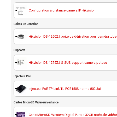
Configuration à distance caméra IP Hikvision
Boîtes De Jonction
Hikvision DS-1260ZJ boîte de dérivation pour caméra tube
Supports
Hikvision DS-1275ZJ-S-SUS support caméra poteau
Injecteur PoE
Hikvision DS-1276ZJ-SUS support d'angle
Injecteur PoE TP-Link TL-POE150S norme 802.3af
Hikvision DS-1275ZJ-SUS support caméra poteau
Cartes MicroSD Vidéosurveillance
Carte MicroSD Western Digital Purple 32GB spéciale vidéos