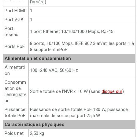
l'arrière)
Port HDMI
1
Port VGA
1
Port
1 port Ethernet 10/100/1000 Mbps, RJ-45
réseau
8 ports, 10/100 Mbps, IEEE 802.3 af/at, les ports 1 à
Ports PoE
8 supportent ePoE
Alimentation et consommation
Alimentati
100–240 VAC, 50/60 Hz
on
Consomm
ation de
Sortie totale de l'NVR ≤ 10 W (sans
disque dur
)
l'enregistre
ur
Puissance
Puissance de sortie totale PoE 130 W, puissance
totale PoE
maximale de sortie par port 25,5 W
Caractéristiques physiques
Poids net
2,50 kg