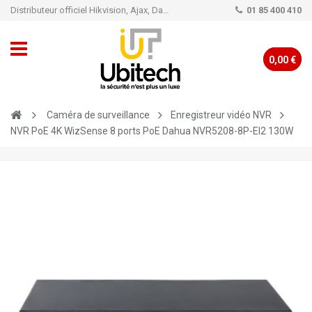
Distributeur officiel Hikvision, Ajax, Dahua, TP-Link - Caméra de vidéo surveillance - Alarme
01 85 400 410
0,00 €
Caméra de surveillance
Enregistreur vidéo NVR
NVR PoE 4K WizSense 8 ports PoE Dahua NVR5208-8P-EI2 130W