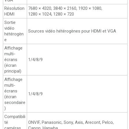
VGA
Résolution
7680 × 4320, 3840 × 2160, 1920 × 1080,
HDMI
1280 × 1024, 1280 × 720
Sortie
vidéo
Sources vidéo hétérogènes pour HDMI et VGA
hétérogèn
e
Affichage
multi-
écrans
1/4/8/9
(écran
principal)
Affichage
multi-
écrans
1/4/8/9
(écran
secondaire
)
Compatibili
té
ONVIF, Panasonic, Sony, Axis, Arecont, Pelco,
caméras
Canon, Hanwha