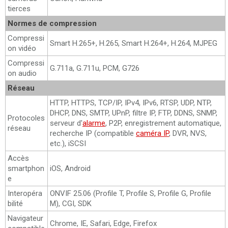
tierces
Normes de compression
Compressi
Smart H.265+, H.265, Smart H.264+, H.264, MJPEG
on vidéo
Compressi
G.711a, G.711u, PCM, G726
on audio
Réseau
HTTP, HTTPS, TCP/IP, IPv4, IPv6, RTSP, UDP, NTP,
DHCP, DNS, SMTP, UPnP, filtre IP, FTP, DDNS, SNMP,
Protocoles
serveur d'
alarme
, P2P, enregistrement automatique,
réseau
recherche IP (compatible
caméra IP
, DVR, NVS,
etc.), iSCSI
Accès
smartphon
iOS, Android
e
Interopéra
ONVIF 25.06 (Profile T, Profile S, Profile G, Profile
bilité
M), CGI, SDK
Navigateur
Chrome, IE, Safari, Edge, Firefox