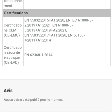
fonctionne
ment
Certifications
EN 55032:2015+A1:2020, EN IEC 61000-3-
Certificatio
2:2019+A1:2021, EN 61000-3-
ns CEM
3:2013+A1:2019+A2:2021,
(CE-EMC)
EN 55035:2017+A11:2020, EN 50130-
4:2011+A1:2014
Certificatio
n sécurité
EN 62368-1:2014
électrique
(CE-LVD)
Avis
Aucun avis n'a été publié pour le moment.