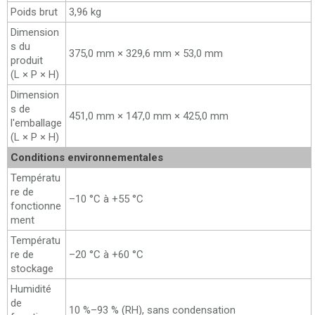
Poids brut
3,96 kg
Dimension
s du
375,0 mm × 329,6 mm × 53,0 mm
produit
(L × P × H)
Dimension
s de
451,0 mm × 147,0 mm × 425,0 mm
l'emballage
(L × P × H)
Conditions environnementales
Températu
re de
–10 °C à +55 °C
fonctionne
ment
Températu
re de
–20 °C à +60 °C
stockage
Humidité
de
10 %–93 % (RH), sans condensation