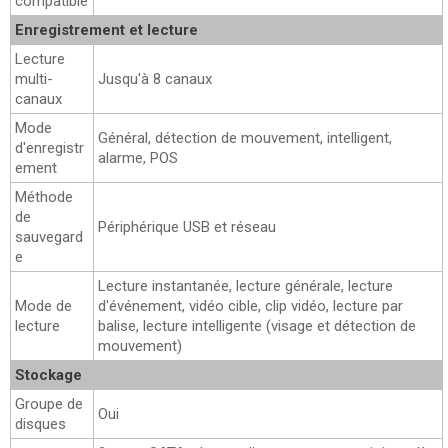
compatible
Enregistrement et lecture
Lecture
multi-
Jusqu'à 8 canaux
canaux
Mode
Général, détection de mouvement, intelligent,
d'enregistr
alarme, POS
ement
Méthode
de
Périphérique USB et réseau
sauvegard
e
Lecture instantanée, lecture générale, lecture
Mode de
d'événement, vidéo cible, clip vidéo, lecture par
lecture
balise, lecture intelligente (visage et détection de
mouvement)
Stockage
Groupe de
Oui
disques