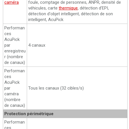
caméra
foule, comptage de personnes, ANPR, densité de
véhicules, carte
thermique
, détection d'EPI,
détection d'objet intelligent, détection de son
intelligent, AcuPick
Performan
ces
AcuPick
par
4 canaux
enregistreu
r (nombre
de canaux)
Performan
ces
AcuPick
par
Tous les canaux (32 cibles/s)
caméra
(nombre
de canaux)
Protection périmétrique
Performan
ces