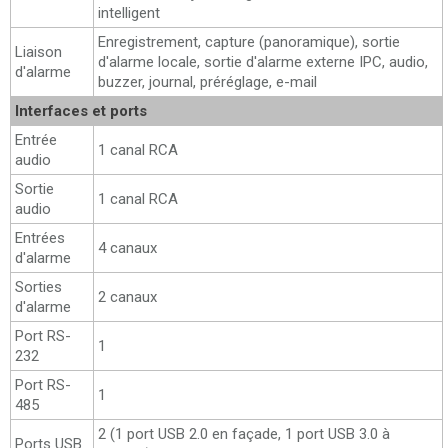
intelligent
Enregistrement, capture (panoramique), sortie
Liaison
d'alarme locale, sortie d'alarme externe IPC, audio,
d'alarme
buzzer, journal, préréglage, e-mail
Interfaces et ports
Entrée
1 canal RCA
audio
Sortie
1 canal RCA
audio
Entrées
4 canaux
d'alarme
Sorties
2 canaux
d'alarme
Port RS-
1
232
Port RS-
1
485
2 (1 port USB 2.0 en façade, 1 port USB 3.0 à
Ports USB