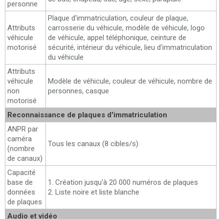
personne
Plaque d'immatriculation, couleur de plaque,
Attributs
carrosserie du véhicule, modèle de véhicule, logo
véhicule
de véhicule, appel téléphonique, ceinture de
motorisé
sécurité, intérieur du véhicule, lieu d'immatriculation
du véhicule
Attributs
véhicule
Modèle de véhicule, couleur de véhicule, nombre de
non
personnes, casque
motorisé
Reconnaissance de plaques d'immatriculation
ANPR par
caméra
Tous les canaux (8 cibles/s)
(nombre
de canaux)
Capacité
base de
1. Création jusqu'à 20 000 numéros de plaques
données
2. Liste noire et liste blanche
de plaques
Audio et vidéo