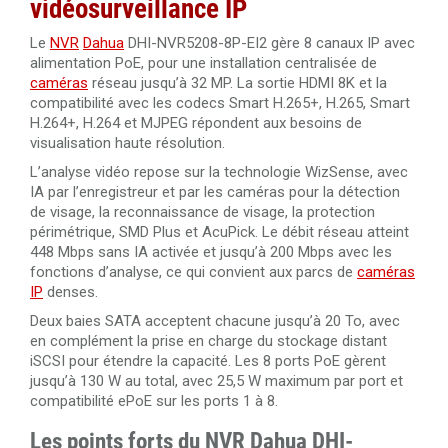
vidéosurveillance IP
Câble RJ45 Cat. 6 UTP intérieur 305 mètres 100% cuivre
Dahua PFM920I-6UN-C/White
Câble HDMI 2.0 amplifié 40 mètres Ultra HD 4K
Le
NVR
Dahua
DHI-NVR5208-8P-EI2 gère 8 canaux IP avec
alimentation PoE, pour une installation centralisée de
Câble RJ45 Cat. 6 UTP intérieur 305 mètres 100% cuivre
caméras
réseau jusqu’à 32 MP. La sortie HDMI 8K et la
LSZH haute performance Dahua PFM923I-6UN-C
Câble HDMI 2.0 amplifié 30 mètres Ultra HD 4K
compatibilité avec les codecs Smart H.265+, H.265, Smart
H.264+, H.264 et MJPEG répondent aux besoins de
Câble RJ45 Cat.6 UTP extérieur 305 mètres 100% cuivre
visualisation haute résolution.
Câble HDMI 2.0 de 50 mètres en fibre optique 4K Ultra
Dahua PFM920-6U
HD 3840x2160@60Hz
L’analyse vidéo repose sur la technologie WizSense, avec
IA par l’enregistreur et par les caméras pour la détection
Câble HDMI 2.0 de 100 mètres en fibre optique 4K Ultra
de visage, la reconnaissance de visage, la protection
HD 3840x2160@60Hz
périmétrique, SMD Plus et AcuPick. Le débit réseau atteint
448 Mbps sans IA activée et jusqu’à 200 Mbps avec les
fonctions d’analyse, ce qui convient aux parcs de
caméras
IP
denses.
Deux baies SATA acceptent chacune jusqu’à 20 To, avec
en complément la prise en charge du stockage distant
iSCSI pour étendre la capacité. Les 8 ports PoE gèrent
jusqu’à 130 W au total, avec 25,5 W maximum par port et
compatibilité ePoE sur les ports 1 à 8.
Les points forts du NVR Dahua DHI-