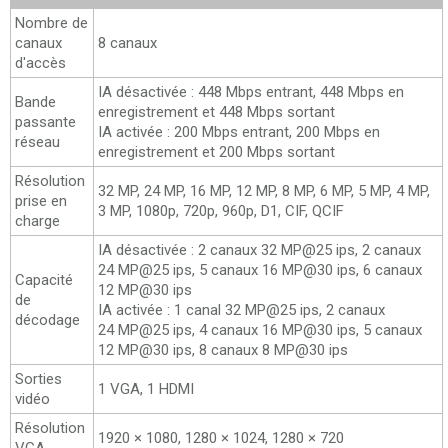
Nombre de
canaux
8 canaux
d'accès
IA désactivée : 448 Mbps entrant, 448 Mbps en
Bande
enregistrement et 448 Mbps sortant
passante
IA activée : 200 Mbps entrant, 200 Mbps en
réseau
enregistrement et 200 Mbps sortant
Résolution
32 MP, 24 MP, 16 MP, 12 MP, 8 MP, 6 MP, 5 MP, 4 MP,
prise en
3 MP, 1080p, 720p, 960p, D1, CIF, QCIF
charge
IA désactivée : 2 canaux 32 MP@25 ips, 2 canaux
24 MP@25 ips, 5 canaux 16 MP@30 ips, 6 canaux
Capacité
12 MP@30 ips
de
IA activée : 1 canal 32 MP@25 ips, 2 canaux
décodage
24 MP@25 ips, 4 canaux 16 MP@30 ips, 5 canaux
12 MP@30 ips, 8 canaux 8 MP@30 ips
Sorties
1 VGA, 1 HDMI
vidéo
Résolution
1920 × 1080, 1280 × 1024, 1280 × 720