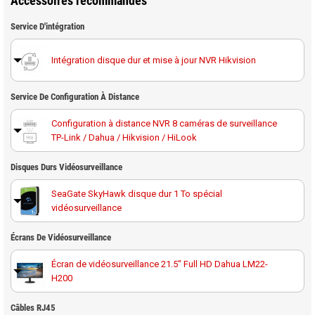
Accessoires recommandés
Service D'intégration
Intégration disque dur et mise à jour NVR Hikvision
Service De Configuration À Distance
Configuration à distance NVR 8 caméras de surveillance
TP-Link / Dahua / Hikvision / HiLook
Disques Durs Vidéosurveillance
SeaGate SkyHawk disque dur 1 To spécial
vidéosurveillance
Disque dur 1 To spécial vidéosurveillance Western
Écrans De Vidéosurveillance
Digital Purple
Écran de vidéosurveillance 21.5" Full HD Dahua LM22-
H200
SeaGate SkyHawk disque dur 2 To spécial
vidéosurveillance
Écran de vidéosurveillance 32" full HD Hikvision DS-
Câbles RJ45