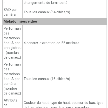
r
changements de luminosité
SMD par
Tous les canaux (64 cibles/s)
caméra
Métadonnées vidéo
Performan
ces
métadonn
ées IA par
4 canaux, extraction de 22 attributs
enregistreu
r (nombre
de canaux)
Performan
ces
métadonn
ées IA par
Tous les canaux (16 cibles/s)
caméra
(nombre
de canaux)
Attributs
Couleur du haut, type de haut, couleur du bas, type
de
de bas, chapeau, sac, âge, sexe, parapluie