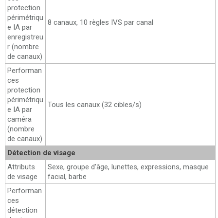
protection
périmétriqu
8 canaux, 10 règles IVS par canal
e IA par
enregistreu
r (nombre
de canaux)
Performan
ces
protection
périmétriqu
Tous les canaux (32 cibles/s)
e IA par
caméra
(nombre
de canaux)
Détection de visage
Attributs
Sexe, groupe d'âge, lunettes, expressions, masque
de visage
facial, barbe
Performan
ces
détection