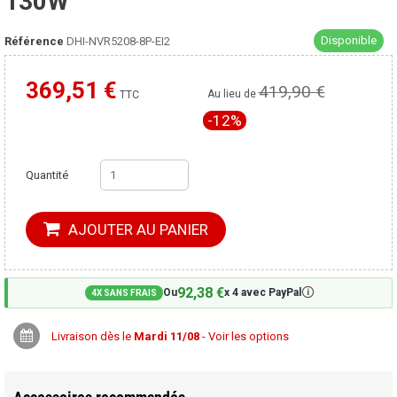
130W
Disponible
Référence
DHI-NVR5208-8P-EI2
369,51 €
419,90 €
Moins cher ailleurs ?
Au lieu de
TTC
-12%
Quantité
AJOUTER AU PANIER
92,38 €
🛈
Ou
x 4 avec PayPal
4X SANS FRAIS
Livraison dès le
Mardi 11/08
- Voir les options