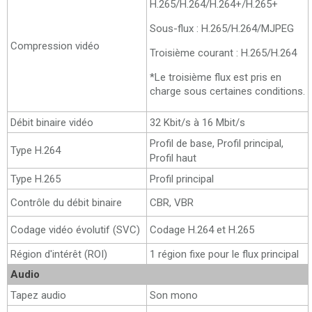
H.265/H.264/H.264+/H.265+
Sous-flux : H.265/H.264/MJPEG
Compression vidéo
Troisième courant : H.265/H.264
*Le troisième flux est pris en
charge sous certaines conditions.
Débit binaire vidéo
32 Kbit/s à 16 Mbit/s
Profil de base, Profil principal,
Type H.264
Profil haut
Type H.265
Profil principal
Contrôle du débit binaire
CBR, VBR
Codage vidéo évolutif (SVC)
Codage H.264 et H.265
Région d'intérêt (ROI)
1 région fixe pour le flux principal
Audio
Tapez audio
Son mono