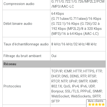
G.711/G.722.1/G.726/MP2L2/PCM
Compression audio
/MP3/AAC-LC
64 Kbps
(G.711ulaw/G.711alaw)/16 Kbps
Débit binaire audio
(G.722.1)/16 Kbps (G.726)/32 à
192 Kbps (MP2L2)/8 à 320 Kbps
(MP3)/16 à 64 Kbps (AAC-LC)
Taux d'échantillonnage audio
8 kHz/16 kHz/32 kHz/48 kHz
Filtrage du bruit ambiant
Oui
Réseau
TCP/IP, ICMP, HTTP, HTTPS, FTP,
DHCP, DNS, DDNS, RTP, RTSP,
RTCP, NTP, UPnP, SMTP, IGMP,
Protocoles
802.1X, QoS, IPv4, IPv6, UDP,
Bonjour, SSL/TLS, PPPoE, SNMP,
WebSocket, WebSockets, SRTP,
SFTP
Avis clients
★
★
★
★
★