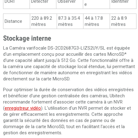
DORI
Détecter
Observer
Identifier
e
220 à 89.2
87.3 à 35.4
44 à 17.8
22 à 8.9
Distance
mètres
mètres
mètres
mètres
Stockage interne
La Caméra varifocale DS-2CD2687G3-LIZS2UY/SL est équipée
d'un emplacement conçu pour accueillir des cartes MicroSD*
d'une capacité allant jusqu'à 512 Go. Cette fonctionnalité offre à
la caméra une capacité de stockage local étendue, lui permettant
de fonctionner de manière autonome en enregistrant les vidéos
directement sur la carte MicroSD.
Pour optimiser la durée de conservation des vidéos enregistrées
et bénéficier d'une gestion centralisée des caméras, Ubitech
recommande fortement d'associer cette caméra à un NVR
(
enregistreur vidéo
). L'utilisation d'un NVR permet de stocker et
de gérer efficacement les enregistrements. Cette approche
garantit la sécurité des données en cas de panne ou de
dommage de la carte MicroSD, tout en facilitant l'accès et la
gestion des enregistrements.