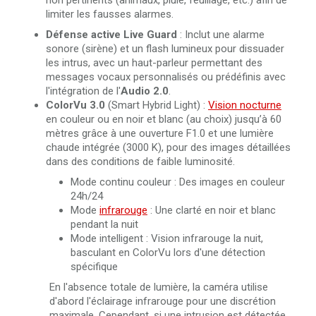
non pertinents (animaux, pluie, feuillage, etc.) afin de
limiter les fausses alarmes.
Défense active
Live Guard
: Inclut une alarme
sonore (sirène) et un flash lumineux pour dissuader
les intrus, avec un haut-parleur permettant des
messages vocaux personnalisés ou prédéfinis avec
l'intégration de l'
Audio 2.0
.
ColorVu 3.0
(Smart Hybrid Light) :
Vision nocturne
en couleur ou en noir et blanc (au choix) jusqu’à 60
mètres grâce à une ouverture F1.0 et une lumière
chaude intégrée (3000 K), pour des images détaillées
dans des conditions de faible luminosité.
Mode continu couleur : Des images en couleur
24h/24
Mode
infrarouge
: Une clarté en noir et blanc
pendant la nuit
Mode intelligent : Vision infrarouge la nuit,
basculant en ColorVu lors d'une détection
spécifique
En l'absence totale de lumière, la caméra utilise
d'abord l'éclairage infrarouge pour une discrétion
maximale. Cependant, si une intrusion est détectée,