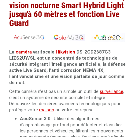
vision nocturne Smart Hybrid Light
Câble RJ45 Cat.6 UTP 305 mètres LSZH Dahua PFM923I-
jusqu'à 60 mètres et fonction Live
6UN-C
Guard
Câble RJ45 Cat.5 UTP 305 mètres Dahua PFM920I-5EUN
La
caméra
varifocale
Hikvision
DS-2CD2687G3-
LIZS2UY/SL est un concentré de technologies de
sécurité intégrant l'intelligence artificielle, la défense
active Live Guard, l'anti corrosion NEMA 4X,
l'antivandalisme et une vision parfaite de jour comme
de nuit.
Cette caméra n'est pas un simple un outil de
surveillance
,
c'est un système de sécurité complet et intégré.
Découvrez les dernières avancées technologiques pour
protéger votre
maison
ou votre entreprise :
AcuSense 3.0
: Utilise des algorithmes
d’apprentissage profond pour détecter et classifier
les personnes et véhicules, filtrant les mouvements