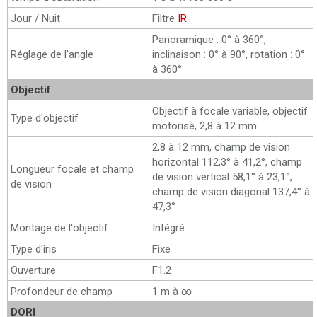
Jour / Nuit
Filtre
IR
Panoramique : 0° à 360°,
Réglage de l'angle
inclinaison : 0° à 90°, rotation : 0°
à 360°
Objectif
Objectif à focale variable, objectif
Type d'objectif
motorisé, 2,8 à 12 mm
2,8 à 12 mm, champ de vision
horizontal 112,3° à 41,2°, champ
Longueur focale et champ
de vision vertical 58,1° à 23,1°,
de vision
champ de vision diagonal 137,4° à
47,3°
Montage de l'objectif
Intégré
Type d'iris
Fixe
Ouverture
F1.2
Profondeur de champ
1 m à ∞
DORI