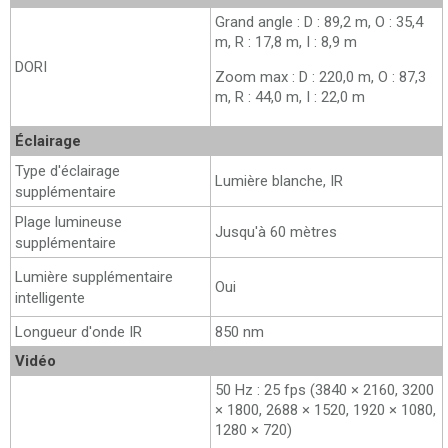
Grand angle : D : 89,2 m, O : 35,4
m, R : 17,8 m, I : 8,9 m
DORI
Zoom max : D : 220,0 m, O : 87,3
m, R : 44,0 m, I : 22,0 m
Éclairage
Type d'éclairage
Lumière blanche, IR
supplémentaire
Plage lumineuse
Jusqu'à 60 mètres
supplémentaire
Lumière supplémentaire
Oui
intelligente
Longueur d'onde IR
850 nm
Vidéo
50 Hz : 25 fps (3840 × 2160, 3200
× 1800, 2688 × 1520, 1920 × 1080,
1280 × 720)