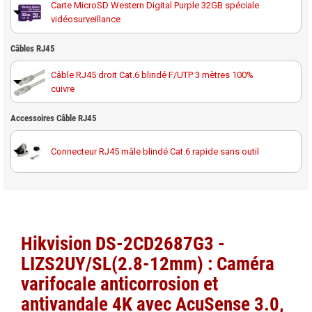
Carte MicroSD Western Digital Purple 32GB spéciale
vidéosurveillance
Carte MicroSD Western Digital Purple 64GB spéciale
Câbles RJ45
vidéosurveillance
Câble RJ45 droit Cat.6 blindé F/UTP 3 mètres 100%
cuivre
Carte MicroSD Western Digital Purple 128GB spéciale
vidéosurveillance
Câble RJ45 droit Cat.6 blindé F/UTP 10 mètres 100%
Accessoires Câble RJ45
cuivre
Carte MicroSD Western Digital Purple 256GB spéciale
vidéosurveillance
Connecteur RJ45 mâle blindé Cat.6 rapide sans outil
Câble RJ45 droit Cat.6 blindé F/UTP 20 mètres 100%
cuivre
Carte MicroSD Western Digital Purple 512GB spéciale
vidéosurveillance
Câble RJ45 droit Cat.6 blindé F/UTP 30 mètres 100%
cuivre
Hikvision DS-2CD2687G3 -
Câble RJ45 droit Cat.6 blindé F/UTP 40 mètres 100%
LIZS2UY/SL(2.8-12mm) : Caméra
cuivre
varifocale anticorrosion et
Câble RJ45 droit Cat.6 blindé F/UTP 50 mètres 100%
antivandale 4K avec AcuSense 3.0,
cuivre