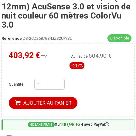
12mm) AcuSense 3.0 et vision de
nuit couleur 60 mètres ColorVu
3.0
Disponible
Référence
DS-2CD2687G3-LIZS2UY/SL
403,92 €
504,90 €
Moins cher ailleurs ?
Au lieu de
TTC
-20%
Quantité
AJOUTER AU PANIER
100,98 €
🛈
Ou
x 4 avec PayPal
4X SANS FRAIS