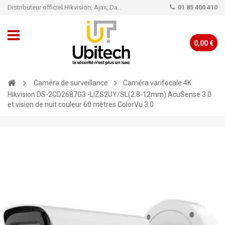
Distributeur officiel Hikvision, Ajax, Dahua, TP-Link - Caméra de vidéo surveillance - Alarme
01 85 400 410
0,00 €
Caméra de surveillance
Caméra varifocale 4K
Hikvision DS-2CD2687G3 -LIZS2UY/SL(2.8-12mm) AcuSense 3.0
et vision de nuit couleur 60 mètres ColorVu 3.0