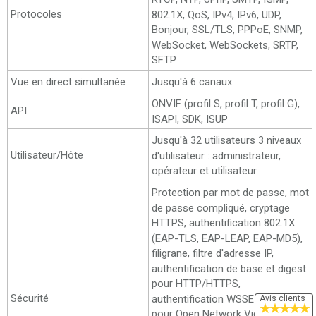
Protocoles
802.1X, QoS, IPv4, IPv6, UDP,
Bonjour, SSL/TLS, PPPoE, SNMP,
WebSocket, WebSockets, SRTP,
SFTP
Vue en direct simultanée
Jusqu'à 6 canaux
ONVIF (profil S, profil T, profil G),
API
ISAPI, SDK, ISUP
Jusqu'à 32 utilisateurs 3 niveaux
Utilisateur/Hôte
d'utilisateur : administrateur,
opérateur et utilisateur
Protection par mot de passe, mot
de passe compliqué, cryptage
HTTPS, authentification 802.1X
(EAP-TLS, EAP-LEAP, EAP-MD5),
filigrane, filtre d'adresse IP,
authentification de base et digest
pour HTTP/HTTPS,
Sécurité
authentification WSSE et digest
Avis clients
★
★
★
★
★
pour Open Network Video