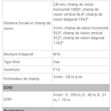
2,8 mm, champ de vision
horizontal 108,8°, champ de
vision vertical 56,4°, champ de
vision diagonal 134,3°
Distance focale et champ de
4 mm, champ de vision horizontal
vision
93,3°, champ de vision vertical
47,2°, champ de vision diagonal
114,2°
Monture d'objectif
M16
Type d'iris
Fixe
Ouverture
F1.0
4 mm : 3,8 m à ∞
Profondeur de champ
DORI
4 mm : D : 109 m, O : 43 m, R : 21
DORI
m, I : 10 m
Illuminateur