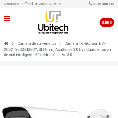
Distributeur officiel Hikvision, Ajax, Dahua, TP-Link - Caméra de vidéo surveillance - Alarme
01 85 400 410
0,00 €
Caméra de surveillance
Caméra 4K Hikvision DS-
2CD2T87G3-LIS2UY/SL(4mm) AcuSense 3.0 Live Guard et vision
de nuit intelligente 60 mètres ColorVu 3.0