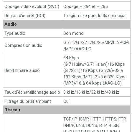
Codage vidéo évolutif (SVC)
Codage H.264 et H.265
Région d'intérêt (ROI)
1 région fixe pour le flux principal
Audio
Type audio
Son mono
G.711/G.722.1/G.726/MP2L2/PCM
Compression audio
/MP3/AAC-LC
64 Kbps
(G.711ulaw/G.711alaw)/16 Kbps
Débit binaire audio
(G.722.1)/16 Kbps (G.726)/32 à
192 Kbps (MP2L2)/8 à 320 Kbps
(MP3)/16 à 64 Kbps (AAC-LC)
Taux d'échantillonnage audio
8 kHz/16 kHz/32 kHz/48 kHz
Filtrage du bruit ambiant
Oui
Réseau
TCP/IP, ICMP, HTTP, HTTPS, FTP,
DHCP, DNS, DDNS, RTP, RTSP,
RTCP, NTP, UPnP, SMTP, IGMP,