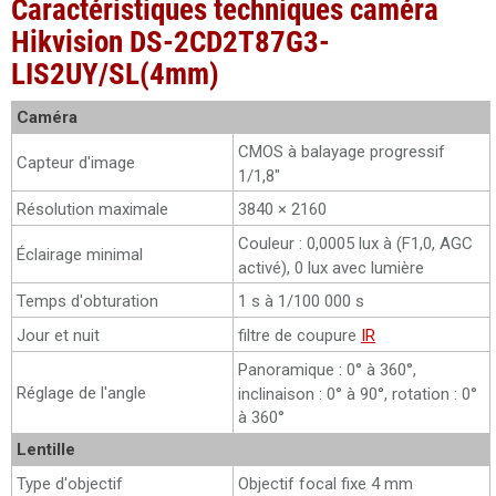
Caractéristiques techniques caméra
Hikvision DS-2CD2T87G3-
LIS2UY/SL(4mm)
Caméra
CMOS à balayage progressif
Capteur d'image
1/1,8"
Résolution maximale
3840 × 2160
Couleur : 0,0005 lux à (F1,0, AGC
Éclairage minimal
activé), 0 lux avec lumière
Temps d'obturation
1 s à 1/100 000 s
Jour et nuit
filtre de coupure
IR
Panoramique : 0° à 360°,
Réglage de l'angle
inclinaison : 0° à 90°, rotation : 0°
à 360°
Lentille
Type d'objectif
Objectif focal fixe 4 mm