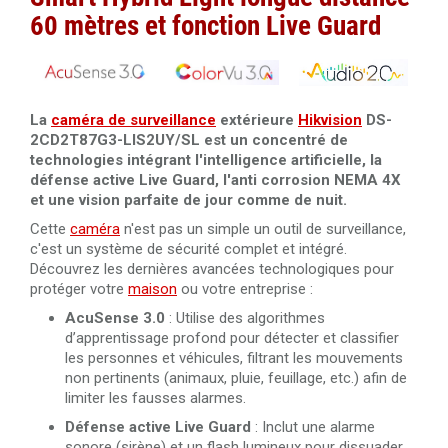
Câble RJ45 Cat.6 UTP 305 mètres LSZH Dahua PFM923I-
60 mètres et fonction Live Guard
6UN-C
Câble RJ45 Cat.5 UTP 305 mètres Dahua PFM920I-5EUN
La
caméra de surveillance
extérieure
Hikvision
DS-
2CD2T87G3-LIS2UY/SL est un concentré de
technologies intégrant l'intelligence artificielle, la
défense active Live Guard, l'anti corrosion NEMA 4X
et une vision parfaite de jour comme de nuit.
Cette
caméra
n'est pas un simple un outil de surveillance,
c'est un système de sécurité complet et intégré.
Découvrez les dernières avancées technologiques pour
protéger votre
maison
ou votre entreprise :
AcuSense 3.0
: Utilise des algorithmes
d’apprentissage profond pour détecter et classifier
les personnes et véhicules, filtrant les mouvements
non pertinents (animaux, pluie, feuillage, etc.) afin de
limiter les fausses alarmes.
Défense active
Live Guard
: Inclut une alarme
sonore (sirène) et un flash lumineux pour dissuader