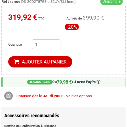
Disponible
Référence
DS-2CD2T87G3-LIS2UY/SL(4mm)
319,92 €
399,90 €
Moins cher ailleurs ?
Au lieu de
TTC
-20%
Quantité
AJOUTER AU PANIER
79,98 €
🛈
Ou
x 4 avec PayPal
4X SANS FRAIS
Livraison dès le
Jeudi 20/08
- Voir les options
Accessoires recommandés
Service De Configuration À Distance