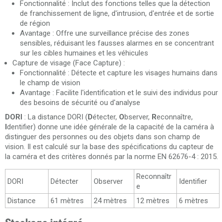
Fonctionnalité : Inclut des fonctions telles que la détection
de franchissement de ligne, d'intrusion, d'entrée et de sortie
de région
Avantage : Offre une surveillance précise des zones
sensibles, réduisant les fausses alarmes en se concentrant
sur les cibles humaines et les véhicules
Capture de visage (Face Capture) :
Fonctionnalité : Détecte et capture les visages humains dans
le champ de vision
Avantage : Facilite l'identification et le suivi des individus pour
des besoins de sécurité ou d'analyse
DORI
: La distance DORI (
D
étecter,
O
bserver,
R
econnaître,
I
dentifier) ​​donne une idée générale de la capacité de la caméra à
distinguer des personnes ou des objets dans son champ de
vision. Il est calculé sur la base des spécifications du capteur de
la caméra et des critères donnés par la norme EN 62676-4 : 2015.
Reconnaîtr
DORI
Détecter
Observer
Identifier
e
Distance
61 mètres
24 mètres
12 mètres
6 mètres