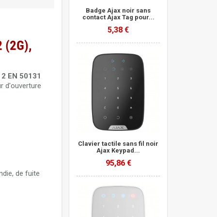
Badge Ajax noir sans
 pour
contact Ajax Tag pour...
5,38 €
 lecteur de
aux Ajax
2 (2G),
ller
lecteur de
aux Ajax
 2 EN 50131
er
r d'ouverture
n Jeweller
de choc et
uvement
 Jeweller
ax
ub Ajax
Clavier tactile sans fil noir
Ajax Keypad...
 la demande
95,86 €
Hub Ajax
die, de fuite
ure Ajax
Hub Ajax
ature Ajax