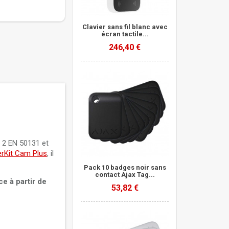
Clavier sans fil blanc avec
écran tactile...
246,40 €
e 2 EN 50131 et
erKit Cam Plus
, il
Pack 10 badges noir sans
contact Ajax Tag...
ce à partir de
53,82 €