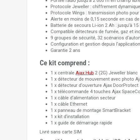
Portée radio jusqu'à 2 000 m en champ libr
Protocole Jeweller : chiffrement dynamique 
Protocole Wings : transmission photo pour 
Alerte en moins de 0,15 seconde en cas de
Batterie de secours Li-ion 2 Ah : jusqu'à 1
Compatible détecteurs de fumée, gaz et in
9 groupes de sécurité, 32 scénarios d'autom
Configuration et gestion depuis l'applicatio
Garantie 2 ans
Ce kit comprend :
1 x centrale
Ajax Hub
2 (2G) Jeweller blanc
1 x détecteur de mouvement avec photo Aj
1 x détecteur d'ouverture Ajax DoorProtect
1 x télécommande 4 touches Ajax SpaceCo
1 x câble d'alimentation secteur
1 x câble Ethernet
1 x panneau de montage SmartBracket
1 x kit d'installation
1 x guide de démarrage rapide
Livré sans carte SIM