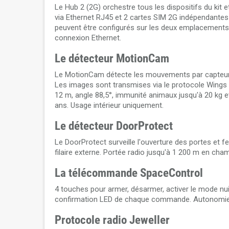
Le Hub 2 (2G) orchestre tous les dispositifs du kit 
via Ethernet RJ45 et 2 cartes SIM 2G indépendantes 
peuvent être configurés sur les deux emplacements S
connexion Ethernet.
Le détecteur MotionCam
Le MotionCam détecte les mouvements par capteu
Les images sont transmises via le protocole Wings
12 m, angle 88,5°, immunité animaux jusqu'à 20 kg e
ans. Usage intérieur uniquement.
Le détecteur DoorProtect
Le DoorProtect surveille l'ouverture des portes et 
filaire externe. Portée radio jusqu'à 1 200 m en cha
La télécommande SpaceControl
4 touches pour armer, désarmer, activer le mode nu
confirmation LED de chaque commande. Autonomie b
Protocole radio Jeweller