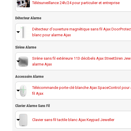
Télésurveillance 24h/24 pour particulier et entreprise
Détecteur Alarme
Détecteur d'ouverture magnétique sans fil Ajax DoorProtec
blanc pour alarme Ajax
Détecteur d'ouverture magnétique sans fil avec détection 
Sirène Alarme
de vibration Ajax DoorProtect P
Sirène sans fil extérieure 113 décibels Ajax StreetSiren Jew
alarme Ajax
Détecteur d'ouverture magnétique sans fil Ajax DoorProtec
noir pour alarme Ajax
Sirène sans fil intérieure noire 100 décibels Ajax HomeSire
Accessoire Alarme
pour alarme Ajax
Détecteur de mouvement sans fil hors animaux Ajax Motio
Télécommande porte-clé blanche Ajax SpaceControl pour 
Jeweller blanc pour alarme Ajax
fil Ajax
Sirène sans fil intérieure blanche 100 décibels Ajax HomeS
Jeweller pour alarme Ajax
Détecteur de mouvement sans fil hors animaux Ajax Motio
Télécommande porte-clé noire Ajax SpaceControl pour alar
Clavier Alarme Sans Fil
Jeweller noir pour alarme Ajax
Ajax
Détecteur de mouvement rideau sans fil hors animaux Ajax
Clavier sans fil tactile blanc Ajax Keypad Jeweller
MotionProtect Curtain Jeweller blanc pour a
Bouton d'urgence sans fil noir pour alarme connectée Ajax