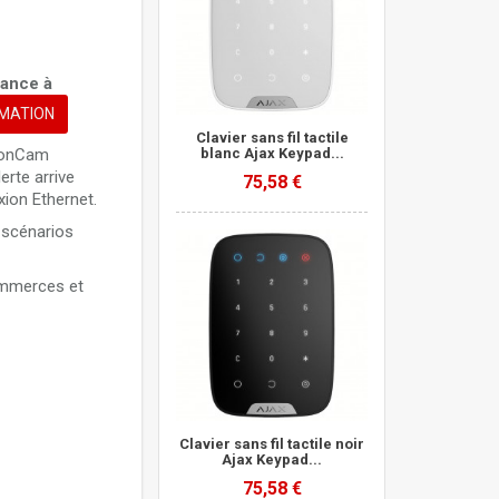
 Hub Ajax
 et de
rance à
RMATION
et de fumée
Clavier sans fil tactile
tionCam
blanc Ajax Keypad...
rte arrive
75,58 €
ion Ethernet.
2 scénarios
ommerces et
Clavier sans fil tactile noir
Ajax Keypad...
75,58 €