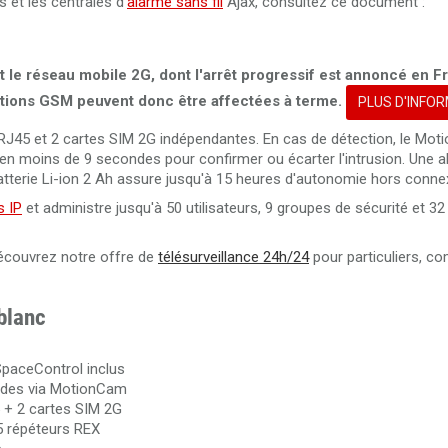
s et les centrales d'
alarme sans fil
Ajax, consultez ce document :
Pack 100 badges blanc sans contact Ajax Tag pour alarme
FireProtect Jeweller pour alarm
Jeweller
Détecteur d'incendie sans fil blanc avec capteur de chaleur
ant le réseau mobile 2G, dont l'arrêt progressif est annoncé en F
fumée Ajax FireProtect 2 RB (Heat/
nctions GSM peuvent donc être affectées à terme.
PLUS D'INFO
Détecteur d'incendie sans fil noir avec capteur de chaleur 
 RJ45 et 2 cartes SIM 2G indépendantes. En cas de détection, le Mo
Ajax FireProtect 2 RB (Heat/S
 moins de 9 secondes pour confirmer ou écarter l'intrusion. Une ale
terie Li-ion 2 Ah assure jusqu'à 15 heures d'autonomie hors connex
 IP
et administre jusqu'à 50 utilisateurs, 9 groupes de sécurité et 3
 découvrez notre offre de
télésurveillance 24h/24
pour particuliers, c
 blanc
paceControl inclus
ndes via MotionCam
5 + 2 cartes SIM 2G
5 répéteurs REX