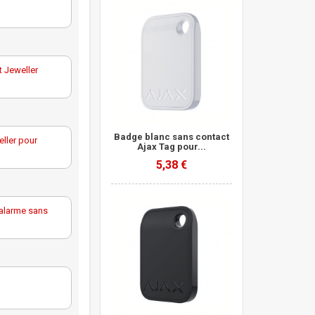
t Jeweller
de choc et
Badge blanc sans contact
eller pour
Ajax Tag pour...
t Jeweller
5,38 €
n Jeweller
nProtect
alarme sans
iren
nProtect
me sans fil