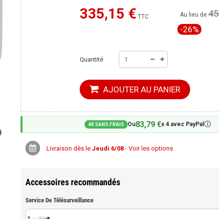
335,15 €
45
Moins cher ailleurs ?
Au lieu de
TTC
-26%
Quantité
AJOUTER AU PANIER
83,79 €
🛈
Ou
x 4 avec PayPal
4X SANS FRAIS
Livraison dès le
Jeudi 6/08
- Voir les options
Accessoires recommandés
Service De Télésurveillance