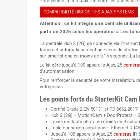
Pour vérifier la compatibilité entre les accessoire
COMPATIBILITÉ DISPOSITIFS AJAX SYSTEMS
Attention : ce kit intègre une centrale utilis
partir de 2026 selon les opérateurs. Les fo
La centrale Hub 2 (2G) se connecte via Ethernet
transmet automatiquement une série de photos en
sur smartphone en moins de 0,15 seconde. La bat
Le kit gère jusqu'à 100 appareils Ajax, 25
caméras
d'automatisation.
Pour renforcer la sécurité de votre installation,
entreprises.
Les points forts du StarterKit Cam
Certifié Grade 2 EN 50131 et PD 6662:2017
Hub 2 (2G) + MotionCam + DoorProtect + S
Levée de doute photo en moins de 9 seco
Triple connexion simultanée : Ethernet RJ4
Jusqu'à 100 appareils Ajax, 25
caméras
IP, 