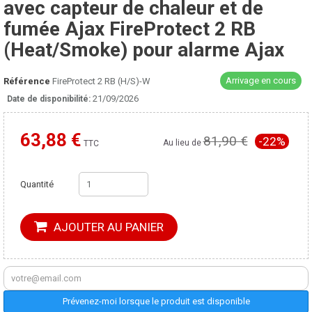
avec capteur de chaleur et de
fumée Ajax FireProtect 2 RB
(Heat/Smoke) pour alarme Ajax
Arrivage en cours
Référence
FireProtect 2 RB (H/S)-W
21/09/2026
Date de disponibilité:
63,88 €
81,90 €
-22%
Moins cher ailleurs ?
Au lieu de
TTC
Quantité
AJOUTER AU PANIER
Prévenez-moi lorsque le produit est disponible