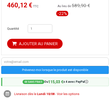
460,12 €
589,90 €
Moins cher ailleurs ?
Au lieu de
TTC
-22%
Quantité
AJOUTER AU PANIER
Prévenez-moi lorsque le produit est disponible
115,03 €
🛈
Ou
x 4 avec PayPal
4X SANS FRAIS
Livraison dès le
Lundi 10/08
- Voir les options