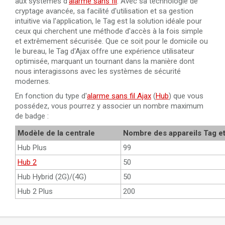
aux systèmes d'
alarme sans fil
. Avec sa technologie de
cryptage avancée, sa facilité d'utilisation et sa gestion
intuitive via l'application, le Tag est la solution idéale pour
ceux qui cherchent une méthode d'accès à la fois simple
et extrêmement sécurisée. Que ce soit pour le domicile ou
le bureau, le Tag d'Ajax offre une expérience utilisateur
optimisée, marquant un tournant dans la manière dont
nous interagissons avec les systèmes de sécurité
modernes.
En fonction du type d'
alarme sans fil Ajax
(
Hub
) que vous
possédez, vous pourrez y associer un nombre maximum
de badge :
Modèle de la centrale
Nombre des appareils Tag e
Hub Plus
99
Hub 2
50
Hub Hybrid (2G)/(4G)
50
Hub 2 Plus
200