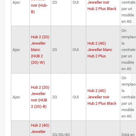
Ajax
2G
OUI
Jeweller noir
centrale
noir (Hub-
Hub 2 Plus Black
par un
B)
modèle
en 4G
On
Hub 2 (2G)
remplac
Jeweller
Hub 2 (4G)
la
Ajax
blanc
2G
OUI
Jeweller blanc
centrale
(HUB 2
Hub 2 Plus
par un
(2G)-W)
modèle
en 4G
On
remplac
Hub 2 (2G)
Hub 2 (4G)
la
Jeweller
Ajax
2G
OUI
Jeweller noir
centrale
noir (HUB
Hub 2 Plus Black
par un
2 (2G)-B)
modèle
en 4G
Hub 2 (4G)
Jeweller
2G/3G/4G
Déjà en