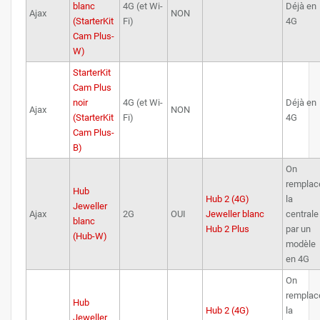
blanc
4G (et Wi-
Déjà en
Ajax
NON
(StarterKit
Fi)
4G
Cam Plus-
W)
StarterKit
Cam Plus
noir
4G (et Wi-
Déjà en
Ajax
NON
(StarterKit
Fi)
4G
Cam Plus-
B)
On
remplac
Hub
Hub 2 (4G)
la
Jeweller
Ajax
2G
OUI
Jeweller blanc
centrale
blanc
Hub 2 Plus
par un
(Hub-W)
modèle
en 4G
On
remplac
Hub
Hub 2 (4G)
la
Jeweller