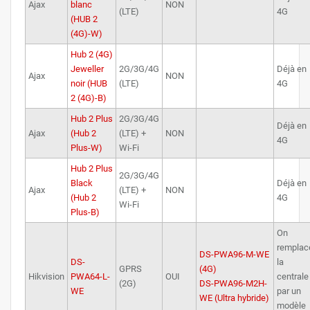
Ajax
blanc
NON
(LTE)
4G
(HUB 2
(4G)-W)
Hub 2 (4G)
Jeweller
2G/3G/4G
Déjà en
Ajax
NON
noir (HUB
(LTE)
4G
2 (4G)-B)
Hub 2 Plus
2G/3G/4G
Déjà en
Ajax
(Hub 2
(LTE) +
NON
4G
Plus-W)
Wi-Fi
Hub 2 Plus
2G/3G/4G
Black
Déjà en
Ajax
(LTE) +
NON
(Hub 2
4G
Wi-Fi
Plus-B)
On
remplac
DS-PWA96-M-WE
DS-
la
GPRS
(4G)
Hikvision
PWA64-L-
OUI
centrale
(2G)
DS-PWA96-M2H-
WE
par un
WE (Ultra hybride)
modèle