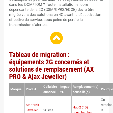
dans les DOM/TOM ? Toute installation encore
dépendante de la 2G (GSM/GPRS/EDGE) devra être
migrée vers des solutions en 4G avant la désactivation
effective du service, sous peine de perdre la
transmission d’alertes.
Tableau de migration :
équipements 2G concernés et
solutions de remplacement (AX
PRO & Ajax Jeweller)
Cellulaire
Impact
Remplacement(s)
Marque
Produit
Pourquo
annoncé
2G
conseillé(s)
On
StarterKit
remplac
Hub 2 (4G)
Jeweller
2G (via
la
Jeweller blanc