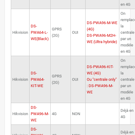
en 4G
On
remplac
DS-PWA96-M-WE
DS-
la
GPRS
(4G)
Hikvision
PWA64-L-
OUI
centrale
(2G)
DS-PWA96-M2H-
WE(Black)
par un
WE (Ultra hybride)
modèle
en 4G
On
DS-PWA96-KIT-
remplac
DS-
WE (4G)
la
GPRS
Hikvision
PWA64-
OUI
Ou “centrale only”
centrale
(2G)
KIT-WE
: DS-PWA96-M-
par un
WE
modèle
en 4G
DS-
Déjà en
Hikvision
PWA96-M-
4G
NON
4G
WE
DS-
Déjà en