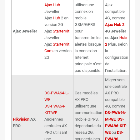
Ajax Hub
utiliser une
Ajax
Jeweller
connexion
compatible
Ajax
Hub
2 en
mobile
4G, comme
version 2G
GSM/GPRS
Ajax Hub 2
Ajax Jeweller
Ajax
StarterKit
pour
4G Jeweller
Jeweller
transmettre les
ou
Ajax
Hub
Ajax
StarterKit
alertes lorsque
2
Plus
, selon
Cam
en version
la connexion
la
2G
Internet
configuration
principale n’est
de
pas disponible.
l’installation.
Migrer vers
une centrale
DS-PWA64-L-
Ces modèles
AX PRO
WE
AX PRO
compatible
DS-PWA64-
utilisent une
4G, comme
KIT-WE
communication
DS-PWA96-
Hikvision
AX
Anciennes
mobile GPRS,
M-WE
,
DS-
PRO
centrales AX
dépendante du
PWA96-KIT-
PRO utilisant
réseau 2G,
WE
ou
DS-
une
pour certaines
PWA96-