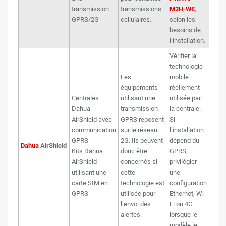
transmission
transmissions
M2H-WE
,
GPRS/2G
cellulaires.
selon les
besoins de
l’installation.
Vérifier la
technologie
Les
mobile
équipements
réellement
Centrales
utilisant une
utilisée par
Dahua
transmission
la centrale.
AirShield avec
GPRS reposent
Si
communication
sur le réseau
l’installation
GPRS
2G. Ils peuvent
dépend du
Dahua
AirShield
Kits Dahua
donc être
GPRS,
AirShield
concernés si
privilégier
utilisant une
cette
une
carte SIM en
technologie est
configuration
GPRS
utilisée pour
Ethernet, Wi-
l’envoi des
Fi ou 4G
alertes.
lorsque le
modèle le