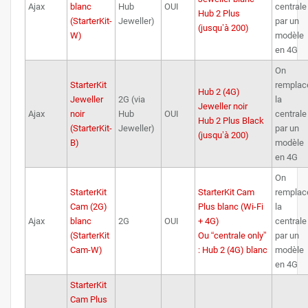
Ajax
blanc
Hub
OUI
centrale
Hub 2 Plus
(StarterKit-
Jeweller)
par un
(jusqu’à 200)
W)
modèle
en 4G
On
StarterKit
remplac
Hub 2 (4G)
Jeweller
2G (via
la
Jeweller noir
Ajax
noir
Hub
OUI
centrale
Hub 2 Plus Black
(StarterKit-
Jeweller)
par un
(jusqu’à 200)
B)
modèle
en 4G
On
StarterKit
StarterKit Cam
remplac
Cam (2G)
Plus blanc (Wi-Fi
la
Ajax
blanc
2G
OUI
+ 4G)
centrale
(StarterKit
Ou “centrale only”
par un
Cam-W)
: Hub 2 (4G) blanc
modèle
en 4G
StarterKit
Cam Plus