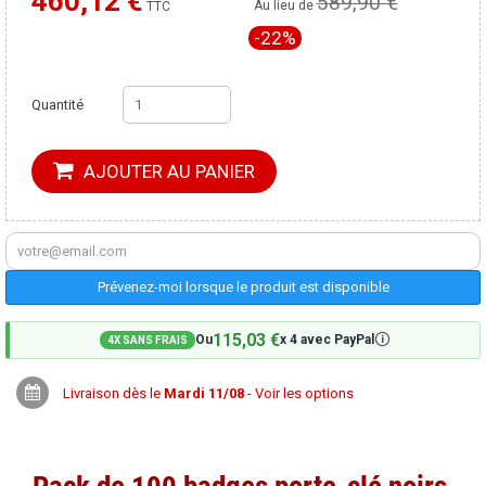
460,12 €
589,90 €
Moins cher ailleurs ?
Au lieu de
TTC
-22%
Quantité
AJOUTER AU PANIER
Prévenez-moi lorsque le produit est disponible
115,03 €
🛈
Ou
x 4 avec PayPal
4X SANS FRAIS
Livraison dès le
Mardi 11/08
- Voir les options