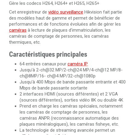
Gère les codecs H264, H264+ et H265, H265+
Cet enregistreur de
vidéo surveillance
Hikvision fait partie
Câble HDMI 2.0 de 50 mètres en fibre optique 4K Ultra
des modèles haut de gamme et permet de bénéficier de
HD 3840x2160@60Hz
performances et de fonctions évoluées afin de gérer les
caméras
à lecture de plaques d'immatriculation, les
Câble HDMI 2.0 de 100 mètres en fibre optique 4K Ultra
caméras de comptage de personnes, les caméras
HD 3840x2160@60Hz
thermiques, etc.
Caractéristiques principales
64 entrées canaux pour
caméra IP
Jusqu'à 2-ch@32 MP/2-ch@24 MP/4-ch@12 MP/8-
ch@8MP/16- ch@4 MP/32-ch@1080p
Jusqu'à 400 Mbps de bande passante entrante et 400
Mbps de bande passante sortante
2 interfaces HDMI (sources différentes) et 2 VGA
(sources différentes), sorties vidéo 8K ou double 4K
Prend en charge les caméras spéciales, notamment
les caméras de comptage de personnes, les
caméras ANPR (reconnaissance automatique des
plaques minéralogiques), les caméras fisheye, etc.
La technologie de streaming avancée permet un