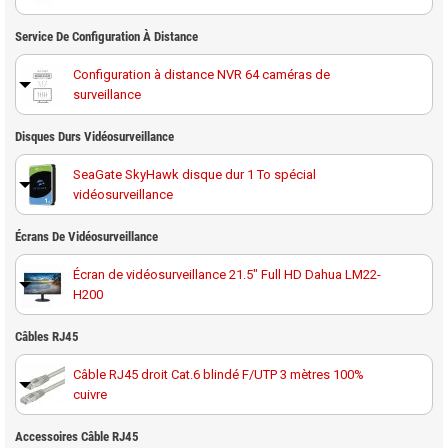
Service De Configuration À Distance
Configuration à distance NVR 64 caméras de
surveillance
Disques Durs Vidéosurveillance
SeaGate SkyHawk disque dur 1 To spécial
vidéosurveillance
Disque dur 1 To spécial vidéosurveillance Western
Écrans De Vidéosurveillance
Digital Purple
Écran de vidéosurveillance 21.5" Full HD Dahua LM22-
H200
SeaGate SkyHawk disque dur 2 To spécial
vidéosurveillance
Écran de vidéosurveillance 32" full HD Hikvision DS-
Câbles RJ45
D5032QE
Disque dur 2 To spécial vidéosurveillance Western
Câble RJ45 droit Cat.6 blindé F/UTP 3 mètres 100%
Digital Purple
cuivre
SeaGate SkyHawk disque dur 4 To spécial
Câble RJ45 droit Cat.6 blindé F/UTP 10 mètres 100%
Accessoires Câble RJ45
vidéosurveillance