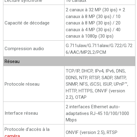
Lecture synchrone
16 canaux
2 canaux à 32 MP (30 ips) + 2
canaux à 8 MP (30 ips) / 10
Capacité de décodage
canaux à 8 MP (30 ips) / 20
canaux à 4 MP (30 ips) / 40
canaux à 1080p (30 ips)
G.711ulaw/G.711alaw/G.722/G.72
Compression audio
6/AAC/MP2L2/PCM
Réseau
TCP/IP, DHCP, IPv4, IPv6, DNS,
DDNS, NTP, RTSP, SADP, SMTP,
Protocole réseau
SNMP, NFS, iSCSI, ISUP, UPnP™,
HTTP, HTTPS, ONVIF (version
2.2), OTAP
2 interfaces Ethernet auto-
Interface réseau
adaptatives RJ-45 10/100/1000
Mbps
Protocole d'accès à la
ONVIF (version 2.5), RTSP
caméra