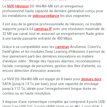
Le
NVR
Hikvision
DS-9664NI-M8 est un enregistreur
professionnel haute capacité de dernière génération conçu pour
les installations de
vidéosurveillance
les plus exigeantes.
Il est issu de la gamme professionnelle de Hikvision, ce modèle
supporte jusqu’à 64
caméras IP
avec une résolution maximale de
32 MP par canal, tout en assurant un enregistrement fluide grâce
à une bande passante entrante de 400 Mbps.
Grâce à sa compatibilité avec les
caméras
AcuSense, ColorVu,
DarkFighter et les modules Deep Learning d'Hikvision, il permet de
tirer pleinement parti des dernières innovations en matière
d'analyse vidéo : filtrage des fausses alarmes, reconnaissance
faciale, comptage de personnes, gestion des files d’attente, ou
encore détection d’intrusion avancée.
Le NVR DS-9664NI-M8 est équipé de 8 baies pour
disques durs
SATA (jusqu’à 14 To par baie), pour une capacité de stockage
jusqu’à 112 To, idéale pour l’enregistrement longue durée en
continu ou en haute résolution.
Il dispose d'une connectique complète qui comprend 4 ports USB
(dont 2 en USB 3.0), 2 ports HDMI (dont un en 4K), 1 port VGA, 1