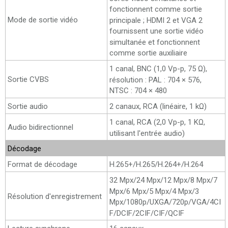
fonctionnent comme sortie
Mode de sortie vidéo
principale ; HDMI 2 et VGA 2
fournissent une sortie vidéo
simultanée et fonctionnent
comme sortie auxiliaire
1 canal, BNC (1,0 Vp-p, 75 Ω),
Sortie CVBS
résolution : PAL : 704 × 576,
NTSC : 704 × 480
Sortie audio
2 canaux, RCA (linéaire, 1 kΩ)
1 canal, RCA (2,0 Vp-p, 1 KΩ,
Audio bidirectionnel
utilisant l'entrée audio)
Décodage
Format de décodage
H.265+/H.265/H.264+/H.264
32 Mpx/24 Mpx/12 Mpx/8 Mpx/7
Mpx/6 Mpx/5 Mpx/4 Mpx/3
Résolution d'enregistrement
Mpx/1080p/UXGA/720p/VGA/4CI
F/DCIF/2CIF/CIF/QCIF