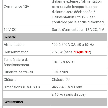
d'alarme externe ; l'alimentation
Commande 12V
sera activée lorsque la sortie
d'alarme sera déclenchée. *:
L'alimentation Ctrl 12 V est
contrôlée par la sortie d'alarme 9.
12 V CC
Sortie d'alimentation 12 VCC, 1 A
Général
Alimentation
100 à 240 VCA, 50 à 60 Hz
Consommation
≤ 50 W (sans
disque dur
)
Température de
-10 °C à 55 °C
fonctionnement
Humidité de travail
10% à 90%
Châssis
Châssis 2U
Dimensions (L × P × H)
445 × 465 × 93 mm
≤ 10 kg (sans disque)
Certification