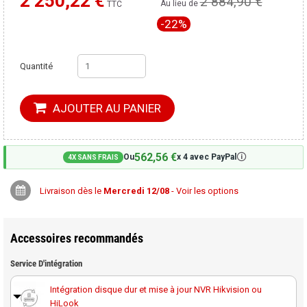
2 250,22 €
2 884,90 €
Moins cher ailleurs ?
Au lieu de
TTC
-22%
Quantité
AJOUTER AU PANIER
562,56 €
🛈
Ou
x 4 avec PayPal
4X SANS FRAIS
Livraison dès le
Mercredi 12/08
- Voir les options
Accessoires recommandés
Service D'intégration
Intégration disque dur et mise à jour NVR Hikvision ou
HiLook