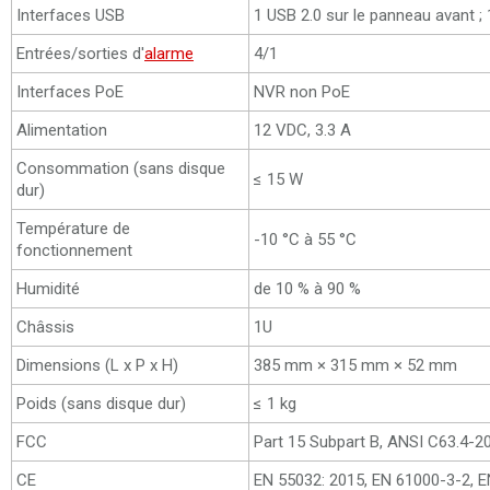
Interfaces USB
1 USB 2.0 sur le panneau avant ; 
Entrées/sorties d'
alarme
4/1
Interfaces PoE
NVR non PoE
Alimentation
12 VDC, 3.3 A
Consommation (sans disque
≤ 15 W
dur)
Température de
-10 °C à 55 °C
fonctionnement
Humidité
de 10 % à 90 %
Châssis
1U
Dimensions (L x P x H)
385 mm × 315 mm × 52 mm
Poids (sans disque dur)
≤ 1 kg
FCC
Part 15 Subpart B, ANSI C63.4-2
CE
EN 55032: 2015, EN 61000-3-2, E