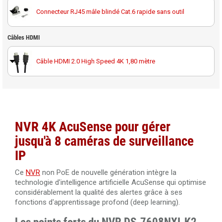
Disque dur 4 To spécial vidéosurveillance Western
Connecteur RJ45 mâle blindé Cat.6 rapide sans outil
Digital Purple
Câble RJ45 droit Cat.6 blindé F/UTP 20 mètres
Câbles HDMI
SeaGate SkyHawk disque dur 6 To spécial
vidéosurveillance
Câble RJ45 droit Cat.6 blindé F/UTP 30 mètres
Câble HDMI 2.0 High Speed 4K 1,80 mètre
Disque dur 6 To spécial vidéosurveillance Western
Digital Purple
Câble RJ45 droit Cat.6 blindé F/UTP 40 mètres
Câble HDMI 2.0 High Speed 4K 3 mètres
Disque dur 8 To spécial vidéosurveillance Western
Digital Purple
Câble RJ45 droit Cat.6 blindé F/UTP 50 mètres
Câble HDMI 2.0 High Speed 4K 10 mètres
NVR 4K AcuSense pour gérer
Disque dur 10 To spécial vidéosurveillance Western
jusqu'à 8 caméras de surveillance
Digital Purple
IP
Câble HDMI 2.0 amplifié 20 mètres Ultra HD 4K
Ce
NVR
non PoE de nouvelle génération intègre la
technologie d'intelligence artificielle AcuSense qui optimise
Câble HDMI 2.0 amplifié 40 mètres Ultra HD 4K
considérablement la qualité des alertes grâce à ses
fonctions d'apprentissage profond (deep learning).
Câble HDMI 2.0 amplifié 30 mètres Ultra HD 4K