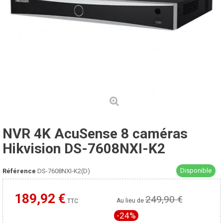
NVR 4K AcuSense 8 caméras
Hikvision DS-7608NXI-K2
Disponible
Référence
DS-7608NXI-K2(D)
189,92 €
249,90 €
Moins cher ailleurs ?
Au lieu de
TTC
-24%