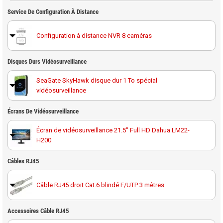
Service De Configuration À Distance
Configuration à distance NVR 8 caméras
Disques Durs Vidéosurveillance
SeaGate SkyHawk disque dur 1 To spécial
vidéosurveillance
Disque dur 1 To spécial vidéosurveillance Western
Écrans De Vidéosurveillance
Digital Purple
Écran de vidéosurveillance 21.5" Full HD Dahua LM22-
H200
SeaGate SkyHawk disque dur 2 To spécial
vidéosurveillance
Écran de vidéosurveillance 32" full HD Hikvision DS-
Câbles RJ45
D5032QE
Disque dur 2 To spécial vidéosurveillance Western
Digital Purple
Câble RJ45 droit Cat.6 blindé F/UTP 3 mètres
SeaGate SkyHawk disque dur 4 To spécial
Accessoires Câble RJ45
vidéosurveillance
Câble RJ45 droit Cat.6 blindé F/UTP 10 mètres