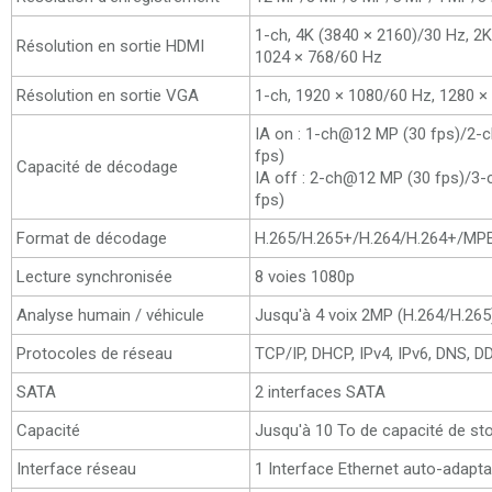
1-ch, 4K (3840 × 2160)/30 Hz, 2
Résolution en sortie HDMI
1024 × 768/60 Hz
Résolution en sortie VGA
1-ch, 1920 × 1080/60 Hz, 1280 ×
IA on : 1-ch@12 MP (30 fps)/2
fps)
Capacité de décodage
IA off : 2-ch@12 MP (30 fps)/
fps)
Format de décodage
H.265/H.265+/H.264/H.264+/MP
Lecture synchronisée
8 voies 1080p
Analyse humain / véhicule
Jusqu'à 4 voix 2MP (H.264/H.265
Protocoles de réseau
TCP/IP, DHCP, IPv4, IPv6, DNS, 
SATA
2 interfaces SATA
Capacité
Jusqu'à 10 To de capacité de s
Interface réseau
1 Interface Ethernet auto-adap