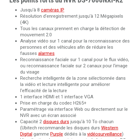
Les points forts du NVR DS-7608NXI-K2
Jusqu'à 8
caméras IP
Câble HDMI 2.0 de 50 mètres en fibre optique 4K Ultra
Résolution d’enregistrement jusqu'à 12 Mégapixels
HD 3840x2160@60Hz
(4K)
Tous les canaux prennent en charge la détection de
Câble HDMI 2.0 de 100 mètres en fibre optique 4K Ultra
mouvement 2.0
HD 3840x2160@60Hz
Analyse vidéo sur 1 canal pour la reconnaissance des
personnes et des véhicules afin de réduire les
fausses
alarmes
Reconnaissance faciale sur 1 canal pour le flux vidéo,
ou reconnaissance faciale sur 2 canaux pour l'image
du visage
Recherche intelligente de la zone sélectionnée dans
la vidéo et lecture intelligente pour améliorer
l'efficacité de la lecture
1 interface HDMI et 1 interface VGA
Prise en charge du codec H265+
Paramétrage via interface Web ou directement sur le
NVR avec un écran associé
Capacité 2
disques durs
jusqu'à 10 To chacun
(Ubitech recommande les disques durs
Western
Digital
gamme
Purple
dédiés à la
vidéosurveillance
)