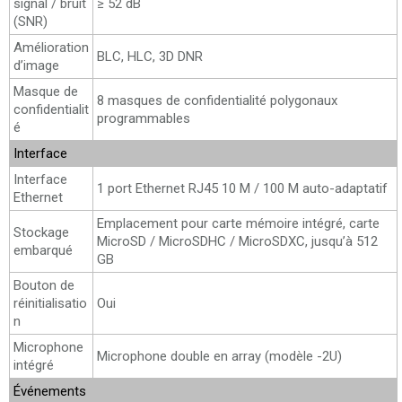
signal / bruit
≥ 52 dB
(SNR)
Amélioration
BLC, HLC, 3D DNR
d’image
Masque de
8 masques de confidentialité polygonaux
confidentialit
programmables
é
Interface
Interface
1 port Ethernet RJ45 10 M / 100 M auto-adaptatif
Ethernet
Emplacement pour carte mémoire intégré, carte
Stockage
MicroSD / MicroSDHC / MicroSDXC, jusqu’à 512
embarqué
GB
Bouton de
réinitialisatio
Oui
n
Microphone
Microphone double en array (modèle -2U)
intégré
Événements