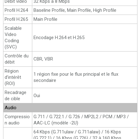
Débit vidéo
32 Kbps à 8 Mbps
Profil H.264
Baseline Profile, Main Profile, High Profile
Profil H.265
Main Profile
Scalable
Video
Encodage H.264 et H.265
Coding
(SVC)
Contrôle du
CBR, VBR
débit
Région
1 région fixe pour le flux principal et le flux
d’intérêt
secondaire
(ROI)
Recadrage
Oui
de cible
Audio
Compressio
G.711 / G.722.1 / G.726 / MP2L2 / PCM / MP3 /
n audio
AAC-LC (modèle -2U)
64 Kbps (G.711ulaw / G.711alaw) / 16 Kbps
(G.722.1) / 16 Kbps (G.726) / 32 à 160 Kbps