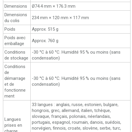
Dimensions
Ø74.4 mm × 176.3 mm
Dimensions
234 mm × 120 mm × 117 mm
du colis
Poids
Approx. 515 g
Poids avec
Approx. 760 g
emballage
Conditions
-30 °C à 60 °C. Humidité 95 % ou moins (sans
de stockage
condensation)
Conditions
de
démarrage
-30 °C à 60 °C. Humidité 95 % ou moins (sans
et de
condensation)
fonctionne
ment
33 langues : anglais, russe, estonien, bulgare,
hongrois, grec, allemand, italien, tchèque,
slovaque, français, polonais, néerlandais,
Langues
portugais, espagnol, roumain, danois, suédois,
prises en
norvégien, finnois, croate, slovène, serbe, turc,
charge