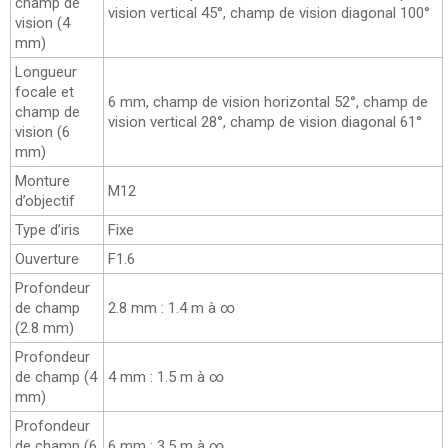
champ de
vision vertical 45°, champ de vision diagonal 100°
vision (4
mm)
Longueur
focale et
6 mm, champ de vision horizontal 52°, champ de
champ de
vision vertical 28°, champ de vision diagonal 61°
vision (6
mm)
Monture
M12
d’objectif
Type d’iris
Fixe
Ouverture
F1.6
Profondeur
de champ
2.8 mm : 1.4 m à ∞
(2.8 mm)
Profondeur
de champ (4
4 mm : 1.5 m à ∞
mm)
Profondeur
de champ (6
6 mm : 3.5 m à ∞