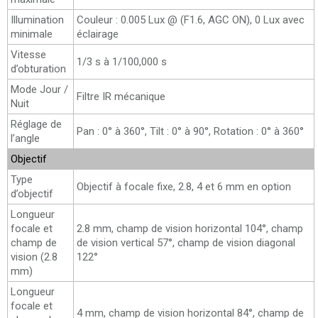
Illumination
Couleur : 0.005 Lux @ (F1.6, AGC ON), 0 Lux avec
minimale
éclairage
Vitesse
1/3 s à 1/100,000 s
d’obturation
Mode Jour /
Filtre IR mécanique
Nuit
Réglage de
Pan : 0° à 360°, Tilt : 0° à 90°, Rotation : 0° à 360°
l’angle
Objectif
Type
Objectif à focale fixe, 2.8, 4 et 6 mm en option
d’objectif
Longueur
focale et
2.8 mm, champ de vision horizontal 104°, champ
champ de
de vision vertical 57°, champ de vision diagonal
vision (2.8
122°
mm)
Longueur
focale et
4 mm, champ de vision horizontal 84°, champ de