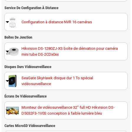
Service De Configuration À Distance
Configuration à distance NVR 16 caméras
Boîtes De Jonction
Hikvision DS-1280ZJ-XS boîte de dérivation pour caméra
mini tube DS-2CDx0xx
Disques Durs Vidéosurveillance
SeaGate SkyHawk disque dur 1 To spécial
vidéosurveillance
Disque dur 1 To spécial vidéosurveillance Western
Écrans De Vidéosurveillance
Digital Purple
Moniteur de vidéosurveillance 32" full HD Hikvision DS-
D5032F3-1V0S conception à faible lumière bleu
SeaGate SkyHawk disque dur 2 To spécial
vidéosurveillance
Écran de contrôle tactile WI-FI 7" Hikvision DS-KH9310-
Cartes MicroSD Vidéosurveillance
WTE1 pour interphone, alarme, NVR et caméra H
Disque dur 2 To spécial vidéosurveillance Western