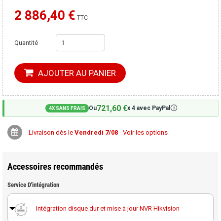
2 886,40 €
Moins cher ailleurs ?
TTC
Quantité
AJOUTER AU PANIER
721,60 €
🛈
Ou
x 4 avec PayPal
4X SANS FRAIS
Livraison dès le
Vendredi 7/08
- Voir les options
Accessoires recommandés
Service D'intégration
Intégration disque dur et mise à jour NVR Hikvision