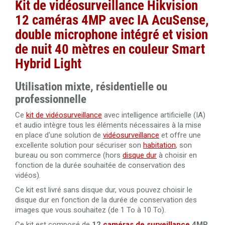
Câble HDMI 2.0 High Speed 4K 10 mètres
Kit de vidéosurveillance Hikvision
12 caméras 4MP avec IA
AcuSense,
Câble RJ45 Cat.5 UTP 305 mètres Dahua PFM920I-5EUN
double microphone intégré et v
ision
Câble HDMI 2.0 amplifié 20 mètres Ultra HD 4K
de nuit 40 mètres en couleur Smart
Câble RJ45 Cat. 6 UTP intérieur 305 mètres 100% cuivre
LSZH haute performance Dahua PFM923I-6UN-C
Hybrid Light
Câble HDMI 2.0 amplifié 30 mètres Ultra HD 4K
Câble RJ45 Cat. 6 UTP intérieur 305 mètres 100% cuivre
Utilisation mixte, résidentielle ou
Dahua PFM920I-6UN-C/White
Câble HDMI 1.4 amplifié 40 mètres Ultra HD 4K
professionnelle
Câble RJ45 Cat.6 UTP extérieur 305 mètres 100% cuivre
Ce
kit de vidéosurveillance
avec intelligence artificielle (IA)
Câble HDMI 2.0 de 50 mètres en fibre optique 4K Ultra
Dahua PFM920-6U
et audio intègre tous les éléments nécessaires à la mise
HD 3840x2160@60Hz
en place d'une solution de
vidéosurveillance
et offre une
excellente solution pour sécuriser son
habitation
, son
Câble HDMI 2.0 de 100 mètres en fibre optique 4K Ultra
bureau ou son commerce (hors
disque dur
à choisir en
HD 3840x2160@60Hz
fonction de la durée souhaitée de conservation des
vidéos).
Ce kit est livré sans disque dur, vous pouvez choisir le
disque dur en fonction de la durée de conservation des
images que vous souhaitez (de 1 To à 10 To).
Ce kit est composé de
12
caméras de surveillance
4MP