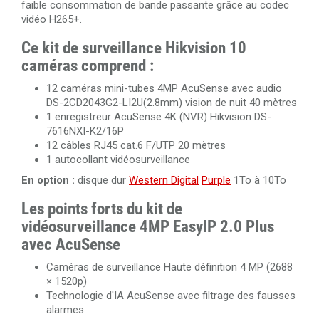
faible consommation de bande passante grâce au codec
vidéo H265+.
Ce kit de surveillance Hikvision 10
caméras comprend :
12 caméras mini-tubes 4MP AcuSense avec audio
DS-2CD2043G2-LI2U(2.8mm) vision de nuit 40 mètres
1 enregistreur AcuSense 4K (NVR) Hikvision DS-
7616NXI-K2/16P
12 câbles RJ45 cat.6 F/UTP 20 mètres
1 autocollant vidéosurveillance
En option :
disque dur
Western Digital
Purple
1To à 10To
Les points forts du kit de
vidéosurveillance 4MP
EasyIP 2.0 Plus
avec AcuSense
Caméras de surveillance Haute définition 4 MP (2688
× 1520p)
Technologie d'IA AcuSense avec filtrage des fausses
alarmes