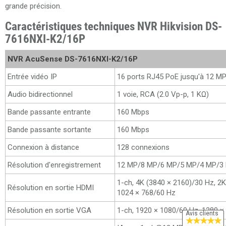
grande précision.
Caractéristiques techniques NVR Hikvision DS-
7616NXI-K2/16P
NVR AcuSense DS-7616NXI-K2/16P
Entrée vidéo IP
16 ports RJ45 PoE jusqu'à 12 M
Audio bidirectionnel
1 voie, RCA (2.0 Vp-p, 1 KΩ)
Bande passante entrante
160 Mbps
Bande passante sortante
160 Mbps
Connexion à distance
128 connexions
Résolution d'enregistrement
12 MP/8 MP/6 MP/5 MP/4 MP/3
1-ch, 4K (3840 × 2160)/30 Hz, 2
Résolution en sortie HDMI
1024 × 768/60 Hz
Résolution en sortie VGA
1-ch, 1920 × 1080/60 Hz, 1280 ×
Avis clients
★
★
★
★
★