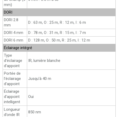
mm)
DORI
DORI 2.8
D : 63 m, O : 25 m, R : 12 m, I : 6 m
mm
DORI 4 mm
D : 78 m, O : 31 m, R : 15 m, I : 7 m
DORI 6 mm
D : 128 m, O : 50 m, R : 25 m, I : 12 m
Éclairage intégré
Type
d’éclairage
IR, lumière blanche
d’appoint
Portée de
l’éclairage
Jusqu’à 40 m
d’appoint
Éclairage
d’appoint
Oui
intelligent
Longueur
850 nm
d’onde IR