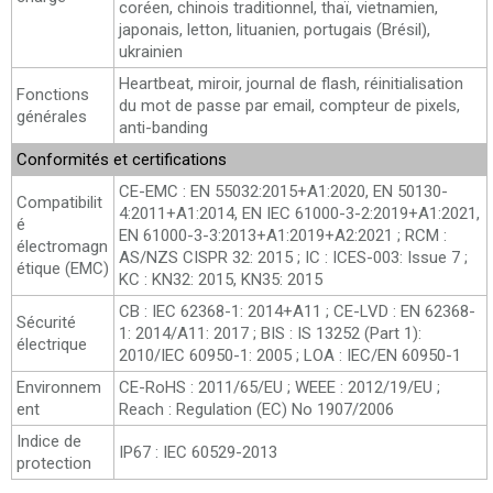
coréen, chinois traditionnel, thaï, vietnamien,
japonais, letton, lituanien, portugais (Brésil),
ukrainien
Heartbeat, miroir, journal de flash, réinitialisation
Fonctions
du mot de passe par email, compteur de pixels,
générales
anti-banding
Conformités et certifications
CE-EMC : EN 55032:2015+A1:2020, EN 50130-
Compatibilit
4:2011+A1:2014, EN IEC 61000-3-2:2019+A1:2021,
é
EN 61000-3-3:2013+A1:2019+A2:2021 ; RCM :
électromagn
AS/NZS CISPR 32: 2015 ; IC : ICES-003: Issue 7 ;
étique (EMC)
KC : KN32: 2015, KN35: 2015
CB : IEC 62368-1: 2014+A11 ; CE-LVD : EN 62368-
Sécurité
1: 2014/A11: 2017 ; BIS : IS 13252 (Part 1):
électrique
2010/IEC 60950-1: 2005 ; LOA : IEC/EN 60950-1
Environnem
CE-RoHS : 2011/65/EU ; WEEE : 2012/19/EU ;
ent
Reach : Regulation (EC) No 1907/2006
Indice de
IP67 : IEC 60529-2013
protection