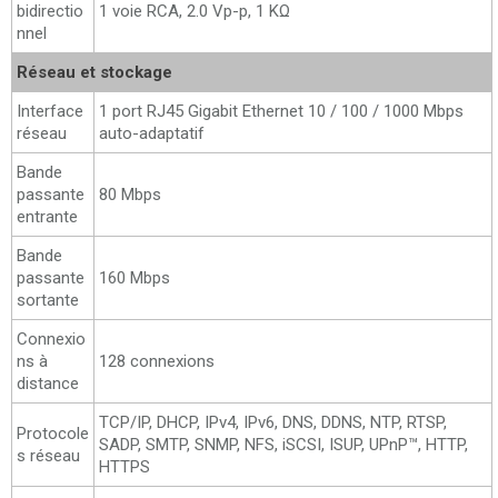
bidirectio
1 voie RCA, 2.0 Vp-p, 1 KΩ
nnel
Réseau et stockage
Interface
1 port RJ45 Gigabit Ethernet 10 / 100 / 1000 Mbps
réseau
auto-adaptatif
Bande
passante
80 Mbps
entrante
Bande
passante
160 Mbps
sortante
Connexio
ns à
128 connexions
distance
TCP/IP, DHCP, IPv4, IPv6, DNS, DDNS, NTP, RTSP,
Protocole
SADP, SMTP, SNMP, NFS, iSCSI, ISUP, UPnP™, HTTP,
s réseau
HTTPS