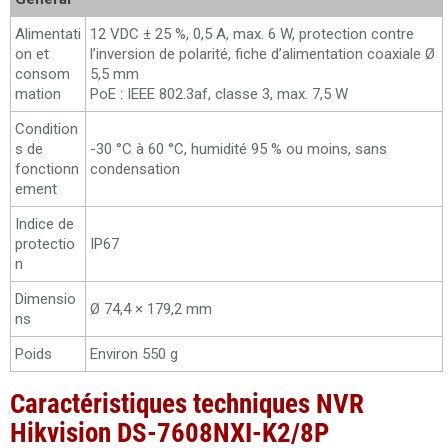
Alimentati
12 VDC ± 25 %, 0,5 A, max. 6 W, protection contre
on et
l’inversion de polarité, fiche d’alimentation coaxiale Ø
consom
5,5 mm
mation
PoE : IEEE 802.3af, classe 3, max. 7,5 W
Condition
s de
-30 °C à 60 °C, humidité 95 % ou moins, sans
fonctionn
condensation
ement
Indice de
protectio
IP67
n
Dimensio
Ø 74,4 × 179,2 mm
ns
Poids
Environ 550 g
Caractéristiques techniques NVR
Hikvision DS-7608NXI-K2/8P