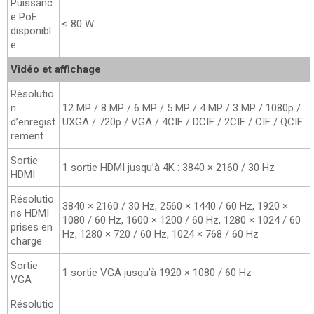
Puissanc
e PoE
≤ 80 W
disponibl
e
Vidéo et affichage
Résolutio
n
12 MP / 8 MP / 6 MP / 5 MP / 4 MP / 3 MP / 1080p /
d’enregist
UXGA / 720p / VGA / 4CIF / DCIF / 2CIF / CIF / QCIF
rement
Sortie
1 sortie HDMI jusqu’à 4K : 3840 × 2160 / 30 Hz
HDMI
Résolutio
3840 × 2160 / 30 Hz, 2560 × 1440 / 60 Hz, 1920 ×
ns HDMI
1080 / 60 Hz, 1600 × 1200 / 60 Hz, 1280 × 1024 / 60
prises en
Hz, 1280 × 720 / 60 Hz, 1024 × 768 / 60 Hz
charge
Sortie
1 sortie VGA jusqu’à 1920 × 1080 / 60 Hz
VGA
Résolutio