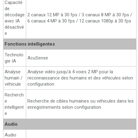
Capacité
de
décodage
2 canaux 12 MP à 30 fps / 3 canaux 8 MP à 30 fps /
avec IA
6 canaux 4 MP à 30 fps / 12 canaux 1080p à 30 fps
désactivé
e
Fonctions intelligentes
Technolo
AcuSense
gie IA
Analyse
Analyse vidéo jusqu’à 4 voies 2 MP pour la
humain /
reconnaissance des humains et des véhicules selon
véhicule
configuration
Recherch
e
Recherche de cibles humaines ou véhicules dans les
intelligent
enregistrements selon configuration
e
Audio
Audio