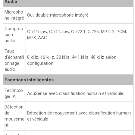
Audio
Micropho
Oui, double microphone intégré
ne intégré
Compres
G.711ulaw, G.711alaw, G.722.1, G.726, MP2L2, PCM,
sion
MP3, AAC
audio
Taux
d’échantill
8 kHz, 16 kHz, 32 kHz, 44.1 kHz, 48 kHz selon
onnage
configuration
audio
Fonctions intelligentes
Technolo
AcuSense avec classification humain et véhicule
gie IA
Détection
de
Détection de mouvement avec classification humain
mouveme
et véhicule
nt