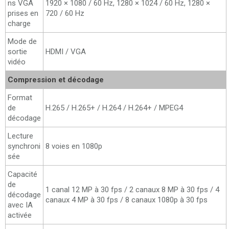
ns VGA
1920 × 1080 / 60 Hz, 1280 × 1024 / 60 Hz, 1280 ×
prises en
720 / 60 Hz
charge
Mode de
sortie
HDMI / VGA
vidéo
Compression et décodage
Format
de
H.265 / H.265+ / H.264 / H.264+ / MPEG4
décodage
Lecture
synchroni
8 voies en 1080p
sée
Capacité
de
1 canal 12 MP à 30 fps / 2 canaux 8 MP à 30 fps / 4
décodage
canaux 4 MP à 30 fps / 8 canaux 1080p à 30 fps
avec IA
activée