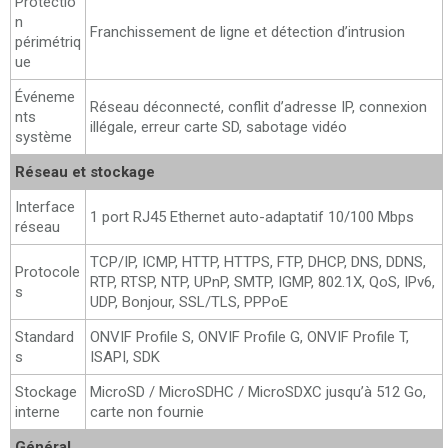
Protectio
n
Franchissement de ligne et détection d’intrusion
périmétriq
ue
Événeme
Réseau déconnecté, conflit d’adresse IP, connexion
nts
illégale, erreur carte SD, sabotage vidéo
système
Réseau et stockage
Interface
1 port RJ45 Ethernet auto-adaptatif 10/100 Mbps
réseau
TCP/IP, ICMP, HTTP, HTTPS, FTP, DHCP, DNS, DDNS,
Protocole
RTP, RTSP, NTP, UPnP, SMTP, IGMP, 802.1X, QoS, IPv6,
s
UDP, Bonjour, SSL/TLS, PPPoE
Standard
ONVIF Profile S, ONVIF Profile G, ONVIF Profile T,
s
ISAPI, SDK
Stockage
MicroSD / MicroSDHC / MicroSDXC jusqu’à 512 Go,
interne
carte non fournie
Général