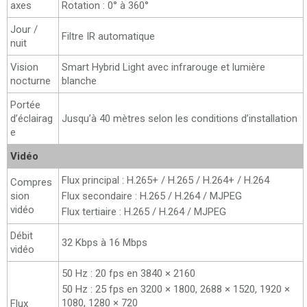
axes
Rotation : 0° à 360°
Jour /
Filtre IR automatique
nuit
Vision
Smart Hybrid Light avec infrarouge et lumière
nocturne
blanche
Portée
d’éclairag
Jusqu’à 40 mètres selon les conditions d’installation
e
Vidéo
Flux principal : H.265+ / H.265 / H.264+ / H.264
Compres
sion
Flux secondaire : H.265 / H.264 / MJPEG
vidéo
Flux tertiaire : H.265 / H.264 / MJPEG
Débit
32 Kbps à 16 Mbps
vidéo
50 Hz : 20 fps en 3840 × 2160
50 Hz : 25 fps en 3200 × 1800, 2688 × 1520, 1920 ×
1080, 1280 × 720
Flux