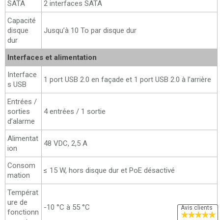
SATA
2 interfaces SATA
Capacité
disque
Jusqu’à 10 To par disque dur
dur
Interfaces et alimentation
Interface
1 port USB 2.0 en façade et 1 port USB 2.0 à l’arrière
s USB
Entrées /
sorties
4 entrées / 1 sortie
d’alarme
Alimentat
48 VDC, 2,5 A
ion
Consom
≤ 15 W, hors disque dur et PoE désactivé
mation
Températ
ure de
-10 °C à 55 °C
Avis clients
fonctionn
★
★
★
★
★