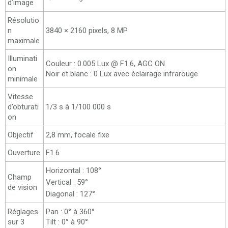
d’image
Résolutio
n
3840 × 2160 pixels, 8 MP
maximale
Illuminati
Couleur : 0.005 Lux @ F1.6, AGC ON
on
Noir et blanc : 0 Lux avec éclairage infrarouge
minimale
Vitesse
d’obturati
1/3 s à 1/100 000 s
on
Objectif
2,8 mm, focale fixe
Ouverture
F1.6
Horizontal : 108°
Champ
Vertical : 59°
de vision
Diagonal : 127°
Réglages
Pan : 0° à 360°
sur 3
Tilt : 0° à 90°