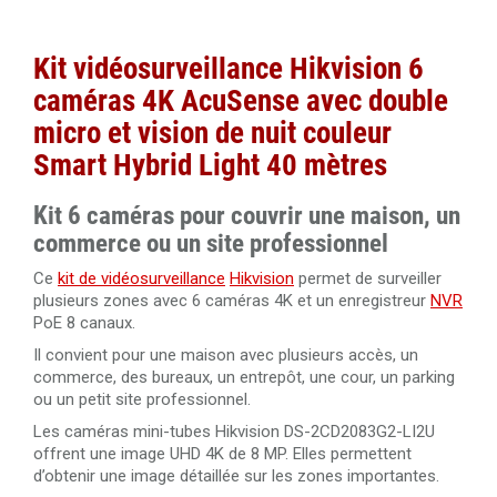
Disque dur 8 To spécial vidéosurveillance Western
Câble RJ45 droit Cat.6 blindé F/UTP 40 mètres 100%
Digital Purple
cuivre
Câble HDMI 2.0 High Speed 4K 10 mètres
Kit vidéosurveillance Hikvision 6
Disque dur 10 To spécial vidéosurveillance Western
caméras 4K AcuSense avec double
Digital Purple
micro et vision de nuit couleur
Câble HDMI 2.0 amplifié 20 mètres Ultra HD 4K
Smart Hybrid Light 40 mètres
Câble HDMI 2.0 amplifié 30 mètres Ultra HD 4K
Kit 6 caméras pour couvrir une maison, un
commerce ou un site professionnel
Câble HDMI 1.4 amplifié 40 mètres Ultra HD 4K
Ce
kit de vidéosurveillance
Hikvision
permet de surveiller
plusieurs zones avec 6 caméras 4K et un enregistreur
NVR
Câble HDMI 2.0 de 50 mètres en fibre optique 4K Ultra
PoE 8 canaux.
HD 3840x2160@60Hz
Il convient pour une maison avec plusieurs accès, un
commerce, des bureaux, un entrepôt, une cour, un parking
Câble HDMI 2.0 de 100 mètres en fibre optique 4K Ultra
ou un petit site professionnel.
HD 3840x2160@60Hz
Les caméras mini-tubes Hikvision DS-2CD2083G2-LI2U
offrent une image UHD 4K de 8 MP. Elles permettent
d’obtenir une image détaillée sur les zones importantes.