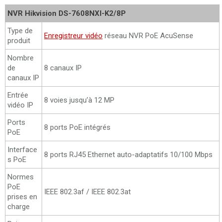
NVR Hikvision DS-7608NXI-K2/8P
Type de
Enregistreur vidéo
réseau NVR PoE AcuSense
produit
Nombre
de
8 canaux IP
canaux IP
Entrée
8 voies jusqu’à 12 MP
vidéo IP
Ports
8 ports PoE intégrés
PoE
Interface
8 ports RJ45 Ethernet auto-adaptatifs 10/100 Mbps
s PoE
Normes
PoE
IEEE 802.3af / IEEE 802.3at
prises en
charge