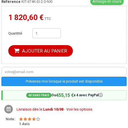
Arrivage en cours
Référence
KIT-6T4K-EI-2.0-NXI
1 820,60 €
Moins cher ailleurs ?
TTC
Quantité
AJOUTER AU PANIER
Prévenez-moi lorsque le produit est disponible
455,15 €
🛈
Ou
x 4 avec PayPal
4X SANS FRAIS
Livraison dès le
Lundi 10/08
- Voir les options
Note:
1 Avis