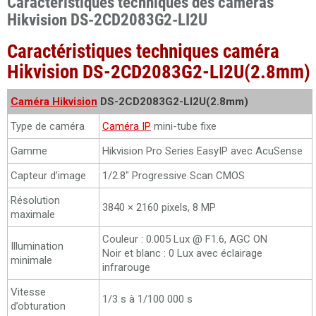
Caractéristiques techniques des caméras
Hikvision DS-2CD2083G2-LI2U
Caractéristiques techniques caméra
Hikvision DS-2CD2083G2-LI2U(2.8mm)
Caméra Hikvision
DS-2CD2083G2-LI2U(2.8mm)
Type de caméra
Caméra IP
mini-tube fixe
Gamme
Hikvision Pro Series EasyIP avec AcuSense
Capteur d’image
1/2.8" Progressive Scan CMOS
Résolution
3840 × 2160 pixels, 8 MP
maximale
Couleur : 0.005 Lux @ F1.6, AGC ON
Illumination
Noir et blanc : 0 Lux avec éclairage
minimale
infrarouge
Vitesse
1/3 s à 1/100 000 s
d’obturation