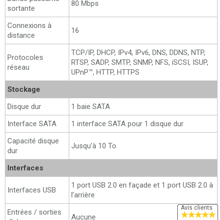
80 Mbps
sortante
Connexions à
16
distance
TCP/IP, DHCP, IPv4, IPv6, DNS, DDNS, NTP,
Protocoles
RTSP, SADP, SMTP, SNMP, NFS, iSCSI, ISUP,
réseau
UPnP™, HTTP, HTTPS
Stockage
Disque dur
1 baie SATA
Interface SATA
1 interface SATA pour 1 disque dur
Capacité disque
Jusqu’à 10 To
dur
Interfaces
1 port USB 2.0 en façade et 1 port USB 2.0 à
Interfaces USB
l’arrière
Avis clients
Entrées / sorties
★
★
★
★
★
Aucune