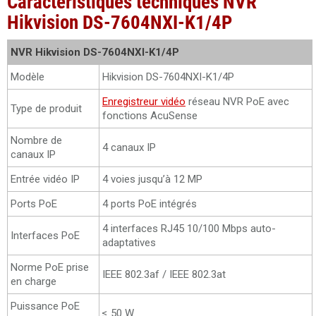
Caractéristiques techniques NVR
Hikvision DS-7604NXI-K1/4P
NVR Hikvision DS-7604NXI-K1/4P
Modèle
Hikvision DS-7604NXI-K1/4P
Enregistreur vidéo
réseau NVR PoE avec
Type de produit
fonctions AcuSense
Nombre de
4 canaux IP
canaux IP
Entrée vidéo IP
4 voies jusqu’à 12 MP
Ports PoE
4 ports PoE intégrés
4 interfaces RJ45 10/100 Mbps auto-
Interfaces PoE
adaptatives
Norme PoE prise
IEEE 802.3af / IEEE 802.3at
en charge
Puissance PoE
≤ 50 W