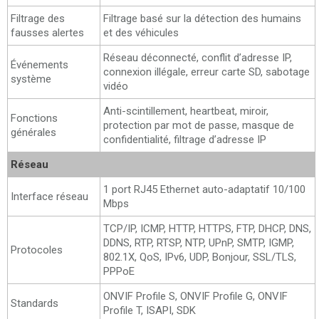
Filtrage des
Filtrage basé sur la détection des humains
fausses alertes
et des véhicules
Réseau déconnecté, conflit d’adresse IP,
Événements
connexion illégale, erreur carte SD, sabotage
système
vidéo
Anti-scintillement, heartbeat, miroir,
Fonctions
protection par mot de passe, masque de
générales
confidentialité, filtrage d’adresse IP
Réseau
1 port RJ45 Ethernet auto-adaptatif 10/100
Interface réseau
Mbps
TCP/IP, ICMP, HTTP, HTTPS, FTP, DHCP, DNS,
DDNS, RTP, RTSP, NTP, UPnP, SMTP, IGMP,
Protocoles
802.1X, QoS, IPv6, UDP, Bonjour, SSL/TLS,
PPPoE
ONVIF Profile S, ONVIF Profile G, ONVIF
Standards
Profile T, ISAPI, SDK