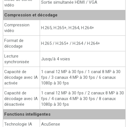
Sortie simultanée HDMI / VGA
vidéo
Compression et décodage
Compression
H.265, H.265+, H.264, H.264+
vidéo
Format de
H.265 / H.265+ / H.264 / H.264+
décodage
Lecture
Jusqu’à 4 voies
synchronisée
Capacité de
1 canal 12 MP à 30 fps / 1 canal 8 MP à 30
décodage avec IA
fps / 3 canaux 4 MP à 30 fps / 6 canaux
activée
1080p à 30 fps
Capacité de
1 canal 12 MP à 30 fps / 2 canaux 8 MP à 30
décodage avec IA
fps / 4 canaux 4 MP à 30 fps / 8 canaux
désactivée
1080p à 30 fps
Fonctions intelligentes
Technologie IA
AcuSense