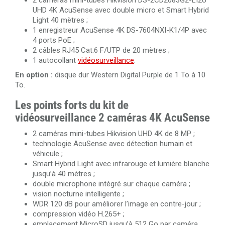
2 caméras mini-tubes Hikvision DS-2CD2083G2-LI2U
UHD 4K AcuSense avec double micro et Smart Hybrid
Light 40 mètres ;
1 enregistreur AcuSense 4K DS-7604NXI-K1/4P avec
4 ports PoE ;
2 câbles RJ45 Cat.6 F/UTP de 20 mètres ;
1 autocollant
vidéosurveillance
.
En option :
disque dur Western Digital Purple de 1 To à 10
To.
Les points forts du kit de
vidéosurveillance 2 caméras 4K AcuSense
2 caméras mini-tubes Hikvision UHD 4K de 8 MP ;
technologie AcuSense avec détection humain et
véhicule ;
Smart Hybrid Light avec infrarouge et lumière blanche
jusqu’à 40 mètres ;
double microphone intégré sur chaque caméra ;
vision nocturne intelligente ;
WDR 120 dB pour améliorer l’image en contre-jour ;
compression vidéo H.265+ ;
emplacement MicroSD jusqu’à 512 Go par caméra,