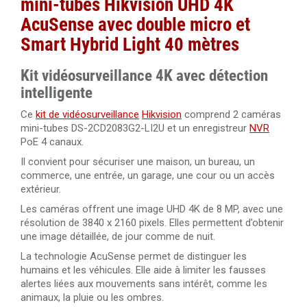
mini-tubes Hikvision UHD 4K
Digital Purple
AcuSense avec double micro et
Câble HDMI 2.0 amplifié 20 mètres Ultra HD 4K
Smart Hybrid Light 40 mètres
Câble HDMI 2.0 amplifié 30 mètres Ultra HD 4K
Kit vidéosurveillance 4K avec détection
intelligente
Câble HDMI 1.4 amplifié 40 mètres Ultra HD 4K
Ce
kit de vidéosurveillance
Hikvision
comprend 2 caméras
mini-tubes DS-2CD2083G2-LI2U et un enregistreur
NVR
Câble HDMI 2.0 de 50 mètres en fibre optique 4K Ultra
PoE 4 canaux.
HD 3840x2160@60Hz
Il convient pour sécuriser une maison, un bureau, un
commerce, une entrée, un garage, une cour ou un accès
Câble HDMI 2.0 de 100 mètres en fibre optique 4K Ultra
extérieur.
HD 3840x2160@60Hz
Les caméras offrent une image UHD 4K de 8 MP, avec une
résolution de 3840 x 2160 pixels. Elles permettent d’obtenir
une image détaillée, de jour comme de nuit.
La technologie AcuSense permet de distinguer les
humains et les véhicules. Elle aide à limiter les fausses
alertes liées aux mouvements sans intérêt, comme les
animaux, la pluie ou les ombres.