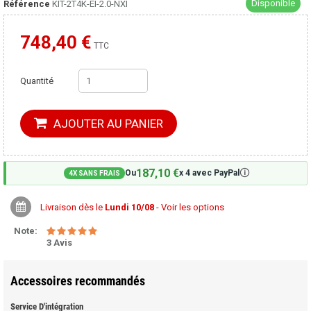
Disponible
Référence
KIT-2T4K-EI-2.0-NXI
748,40 €
Moins cher ailleurs ?
TTC
Quantité
AJOUTER AU PANIER
187,10 €
🛈
Ou
x 4 avec PayPal
4X SANS FRAIS
Livraison dès le
Lundi 10/08
- Voir les options
Note:
3 Avis
Accessoires recommandés
Service D'intégration