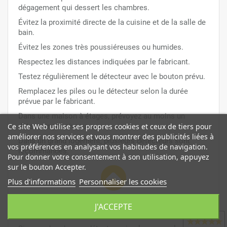
dégagement qui dessert les chambres.
Évitez la proximité directe de la cuisine et de la salle de
bain.
Évitez les zones très poussiéreuses ou humides.
Respectez les distances indiquées par le fabricant.
Testez régulièrement le détecteur avec le bouton prévu.
Remplacez les piles ou le détecteur selon la durée
prévue par le fabricant.
Dans une maison à étages, prévoyez au moins un
détecteur par niveau.
Ce site Web utilise ses propres cookies et ceux de tiers pour
améliorer nos services et vous montrer des publicités liées à
Dans un grand logement, plusieurs détecteurs sont
vos préférences en analysant vos habitudes de navigation.
recommandés.
Pour donner votre consentement à son utilisation, appuyez
sur le bouton Accepter.
Plus d'informations
Personnaliser les cookies
J'ACCEPTE
Quel détecteur choisir ?
Avis clients
★
★
★
★
★