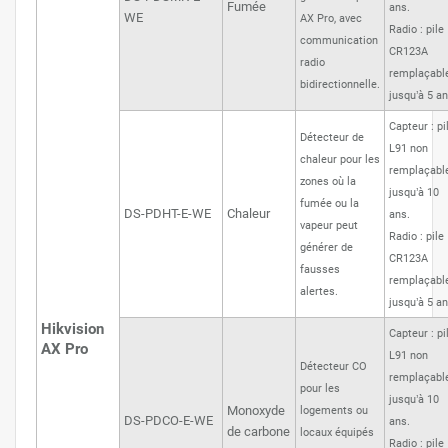
Fumée
ans.
WE
AX Pro, avec
Radio : pile
communication
CR123A
radio
remplaçable
bidirectionnelle.
jusqu’à 5 an
Capteur : pi
Détecteur de
L91 non
chaleur pour les
remplaçabl
zones où la
jusqu’à 10
fumée ou la
DS-PDHT-E-WE
Chaleur
ans.
vapeur peut
Radio : pile
générer de
CR123A
fausses
remplaçable
alertes.
jusqu’à 5 an
Hikvision
Capteur : pi
AX Pro
L91 non
Détecteur CO
remplaçabl
pour les
jusqu’à 10
Monoxyde
logements ou
DS-PDCO-E-WE
ans.
de carbone
locaux équipés
Radio : pile