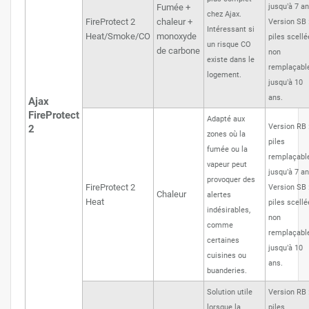
Fumée +
jusqu’à 7 an
chez Ajax.
FireProtect 2
chaleur +
Version SB 
Intéressant si
Heat/Smoke/CO
monoxyde
piles scell
un risque CO
de carbone
non
existe dans le
remplaçabl
logement.
jusqu’à 10
ans.
Ajax
FireProtect
Adapté aux
Version RB 
2
zones où la
piles
fumée ou la
remplaçabl
vapeur peut
jusqu’à 7 an
provoquer des
FireProtect 2
Version SB 
Chaleur
alertes
Heat
piles scell
indésirables,
non
comme
remplaçabl
certaines
jusqu’à 10
cuisines ou
ans.
buanderies.
Solution utile
Version RB 
lorsque la
piles