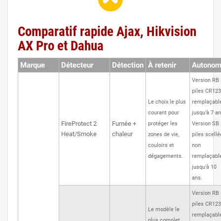
Comparatif rapide Ajax, Hikvision
AX Pro et Dahua
Marque
Détecteur
Détection
À retenir
Autonom
Version RB 
piles CR12
Le choix le plus
remplaçabl
courant pour
jusqu’à 7 an
FireProtect 2
Fumée +
protéger les
Version SB 
Heat/Smoke
chaleur
zones de vie,
piles scell
couloirs et
non
dégagements.
remplaçabl
jusqu’à 10
ans.
Version RB 
piles CR12
Le modèle le
remplaçabl
plus complet