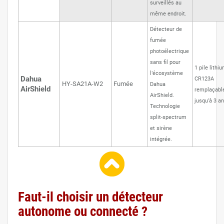
surveillés au
même endroit.
Détecteur de
fumée
photoélectrique
sans fil pour
1 pile lithi
l’écosystème
Dahua
CR123A
HY-SA21A-W2
Fumée
Dahua
AirShield
remplaçable
AirShield.
jusqu’à 3 an
Technologie
split-spectrum
et sirène
intégrée.
Faut-il choisir un détecteur
autonome ou connecté ?