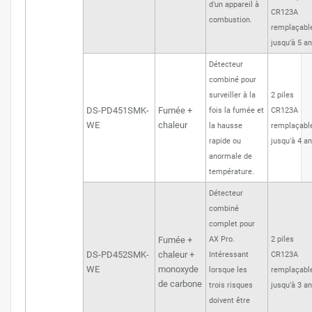
d’un appareil à
CR123A
combustion.
remplaçable
jusqu’à 5 an
Détecteur
combiné pour
surveiller à la
2 piles
DS-PD451SMK-
Fumée +
fois la fumée et
CR123A
WE
chaleur
la hausse
remplaçabl
rapide ou
jusqu’à 4 an
anormale de
température.
Détecteur
combiné
complet pour
Fumée +
AX Pro.
2 piles
DS-PD452SMK-
chaleur +
Intéressant
CR123A
WE
monoxyde
lorsque les
remplaçabl
de carbone
trois risques
jusqu’à 3 an
doivent être