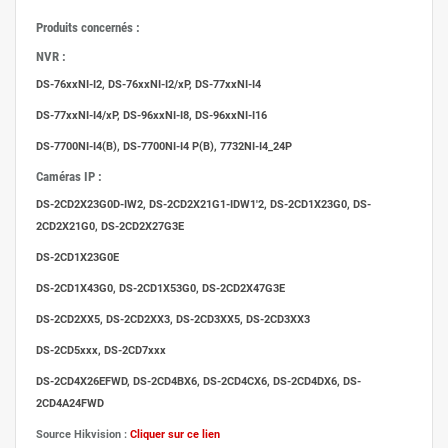
Produits concernés :
NVR :
DS-76xxNI-I2, DS-76xxNI-I2/xP, DS-77xxNI-I4
DS-77xxNI-I4/xP, DS-96xxNI-I8, DS-96xxNI-I16
DS-7700NI-I4(B), DS-7700NI-I4 P(B), 7732NI-I4_24P
Caméras IP :
DS-2CD2X23G0D-IW2, DS-2CD2X21G1-IDW1'2, DS-2CD1X23G0, DS-
2CD2X21G0, DS-2CD2X27G3E
DS-2CD1X23G0E
DS-2CD1X43G0, DS-2CD1X53G0, DS-2CD2X47G3E
DS-2CD2XX5, DS-2CD2XX3, DS-2CD3XX5, DS-2CD3XX3
DS-2CD5xxx, DS-2CD7xxx
DS-2CD4X26EFWD, DS-2CD4BX6, DS-2CD4CX6, DS-2CD4DX6, DS-
2CD4A24FWD
Source Hikvision :
Cliquer sur ce lien