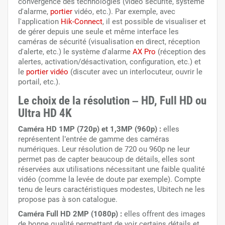
convergence des technologies (vidéo sécurité, système
d'alarme,
portier
vidéo, etc.). Par exemple, avec
l'application
Hik-Connect
, il est possible de visualiser et
de gérer depuis une seule et même interface les
caméras de sécurité (visualisation en direct, réception
d'alerte, etc.) le système d'alarme
AX Pro
(réception des
alertes, activation/désactivation, configuration, etc.) et
le
portier vidéo
(discuter avec un interlocuteur, ouvrir le
portail, etc.).
Le choix de la résolution – HD, Full HD ou
Ultra HD 4K
Caméra HD 1MP (720p) et 1,3MP (960p) :
elles
représentent l’entrée de gamme des caméras
numériques. Leur résolution de 720 ou 960p ne leur
permet pas de capter beaucoup de détails, elles sont
réservées aux utilisations nécessitant une faible qualité
vidéo (comme la levée de doute par exemple). Compte
tenu de leurs caractéristiques modestes, Ubitech ne les
propose pas à son catalogue.
Caméra Full HD 2MP (1080p)
:
elles offrent des images
de bonne qualité permettant de voir certains détails et