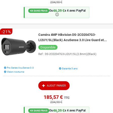
234,90 €
46,39 €
Ou
x 4 avec PayPal
4X SANS FRAIS
🛈
-21%
Caméra 4MP Hikvision DS-2CD2047G3-
LI2UY/SL(Black) AcuSense 3.0 Live Guard et
vision de nuit intelligente 40 mètres ColorVu 3.0
Disponible
Ref :
DS-2CD2047G3-LI2UY/SL(2.8mm)(Black)
Pro Series AcuSense 3.0
Garantie 3 ans
Vision nocturne
AJOUT PANIER
185,57 €
TTC
234,90 €
46,39 €
Ou
x 4 avec PayPal
4X SANS FRAIS