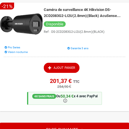
-21%
Caméra de surveillance 4K Hikvision DS-
2CD2083G2-LI2U(2.8mm)(Black) AcuSense
micro intégré vision de nuit couleur 40 mètres
Disponible
Ref :
DS-2CD2083G2-LI2U(2.8mm)(BLACK)
Pro Series
Garantie 3 ans
Vision nocturne
AJOUT PANIER
201,37 €
TTC
254,90 €
50,34 €
Ou
x 4 avec PayPal
4X SANS FRAIS
🛈