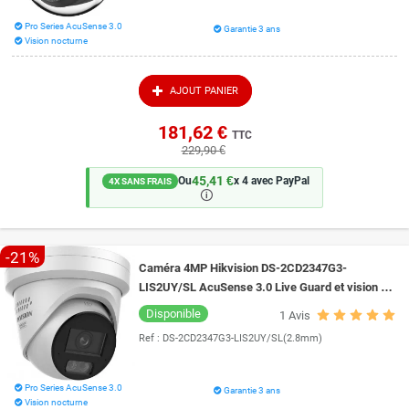
Pro Series AcuSense 3.0
Garantie 3 ans
Vision nocturne
AJOUT PANIER
181,62 €
TTC
229,90 €
45,41 €
Ou
x 4 avec PayPal
4X SANS FRAIS
🛈
-21%
Caméra 4MP Hikvision DS-2CD2347G3-
LIS2UY/SL AcuSense 3.0 Live Guard et vision de
nuit intelligente 30 mètres ColorVu 3.0
Disponible
1
Avis
Ref :
DS-2CD2347G3-LIS2UY/SL(2.8mm)
Pro Series AcuSense 3.0
Garantie 3 ans
Vision nocturne