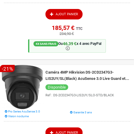
AJOUT PANIER
185,57 €
TTC
234,90 €
46,39 €
Ou
x 4 avec PayPal
4X SANS FRAIS
🛈
-21%
Caméra 4MP Hikvision DS-2CD2347G3-
LIS2UY/SL(Black) AcuSense 3.0 Live Guard et
vision de nuit intelligente 30 mètres ColorVu 3.0
Disponible
Ref :
DS-2CD2347G3-LIS2UY/SLO-STD/BLACK
Pro Series AcuSense 3.0
Garantie 3 ans
Vision nocturne
AJOUT PANIER