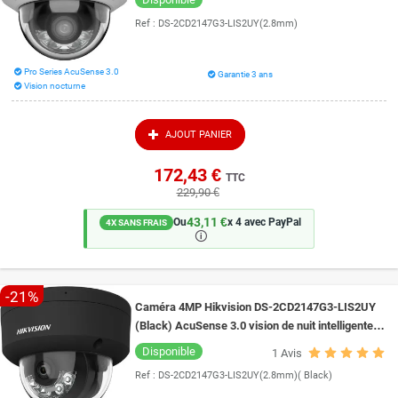
Ref :
DS-2CD2147G3-LIS2UY(2.8mm)
Pro Series AcuSense 3.0
Garantie 3 ans
Vision nocturne
AJOUT PANIER
172,43 €
TTC
229,90 €
43,11 €
Ou
x 4 avec PayPal
4X SANS FRAIS
🛈
-21%
Caméra 4MP Hikvision DS-2CD2147G3-LIS2UY
(Black) AcuSense 3.0 vision de nuit intelligente
30 mètres ColorVu 3.0
Disponible
1
Avis
Ref :
DS-2CD2147G3-LIS2UY(2.8mm)( Black)