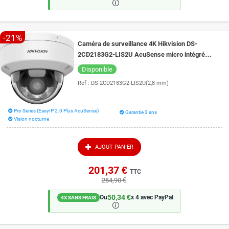
🛈
-21%
Caméra de surveillance 4K Hikvision DS-
2CD2183G2-LIS2U AcuSense micro intégré
vision de nuit couleur 30 mètres
Disponible
Ref :
DS-2CD2183G2-LIS2U(2,8 mm)
Pro Series (EasyIP 2.0 Plus AcuSense)
Garantie 3 ans
Vision nocturne
AJOUT PANIER
201,37 €
TTC
254,90 €
50,34 €
Ou
x 4 avec PayPal
4X SANS FRAIS
🛈