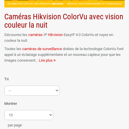
Caméras Hikvision ColorVu avec vision
couleur la nuit
Découvrez les
caméras
IP
Hikvision
EasyIP 4.0 ColorVu et voyez en
couleur la nuit.
Toutes les
caméras de surveillance
dotées de la technologie ColorVu font
appel à un éclairage supplémentaire et un nouveau capteur pour que les
images conservent
Lire plus
leurs couleurs, même la nuit.
La capacité d'amélioration des couleurs 24 heures sur 24 est obtenue
Tri
avec une super ouverture F1.0, un capteur plus avancé, un éclairage
supplémentaire chaleureux et toute une palette d'autres technologies.
Avec un rendu vidéo plus lumineux et plus coloré, les caméras de
vidéo
surveillance
EasyIP 4.0 ColorVu offrent une sécurité accrue grâce un
niveau de détail très important de jour comme de nuit.
Montrer
Lorsque vous utilisez une
caméra
standard de nuit avec un éclairage
infrarouge
classique ou en 850nm, les personnes, les véhicules ainsi que
les autres objets importants apparaissent avec un niveau de détail
par page
inférieur et se fondent dans l'arrière-plan, ce qui peut compliquer