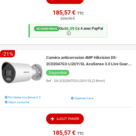
185,57 €
TTC
234,90 €
46,39 €
Ou
x 4 avec PayPal
4X SANS FRAIS
🛈
-21%
Caméra anticorrosion 4MP Hikvision DS-
2CD2047G3-LI2UY/SL AcuSense 3.0 Live Guard
et vision de nuit en couleur 40 mètres
Disponible
Ref :
DS-2CD2047G3-LI2UY/SL(2.8mm)
Pro Series AcuSense 3.0
Garantie 3 ans
Vision nocturne
AJOUT PANIER
185,57 €
TTC