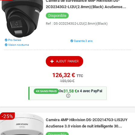
Caméra de surveillance 4MP Hikvision DS-
2CD2343G2-LI2U(2.8mm)(Black) AcuSense
micro intégré vision de nuit couleur 30 mètres
Disponible
Ref :
DS-2CD2343G2-LI2U(2.8mm)(Black)
Pro Series
Garantie 3 ans
Vision nocturne
AJOUT PANIER
126,32 €
TTC
159,90 €
31,58 €
Ou
x 4 avec PayPal
4X SANS FRAIS
🛈
-25%
Caméra 4MP Hikvision DS-2CD2147G3-LIS2UY
AcuSense 3.0 vision de nuit intelligente 30
mètres ColorVu 3.0
Disponible