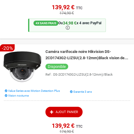
139,92 €
TTC
174,90 €
34,98 €
Ou
x 4 avec PayPal
4X SANS FRAIS
🛈
-20%
Caméra varifocale noire Hikvision DS-
2CD1743G2-LIZSU(2.8-12mm)Black vision de
nuit couleur 30 mètres
Disponible
Ref :
DS-2CD1743G2-LIZSU(2.8-12mm)/Black
Value Series avec Motion Detection Plus
Garantie 3 ans
Vision nocturne
AJOUT PANIER
139,92 €
TTC
174,90 €