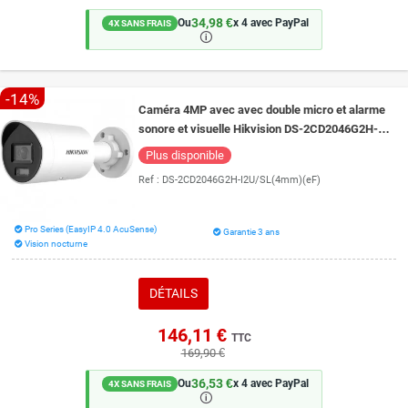
34,98 €
Ou
x 4 avec PayPal
4X SANS FRAIS
🛈
-14%
Caméra 4MP avec avec double micro et alarme
sonore et visuelle Hikvision DS-2CD2046G2H-
I2U/SL(4mm) vision de nuit 40 mètres
Plus disponible
Ref :
DS-2CD2046G2H-I2U/SL(4mm)(eF)
Pro Series (EasyIP 4.0 AcuSense)
Garantie 3 ans
Vision nocturne
DÉTAILS
146,11 €
TTC
169,90 €
36,53 €
Ou
x 4 avec PayPal
4X SANS FRAIS
🛈