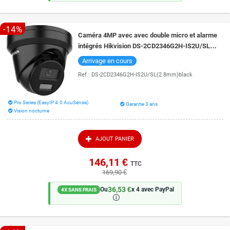
-14%
Caméra 4MP avec avec double micro et alarme
intégrés Hikvision DS-2CD2346G2H-IS2U/SL
(Black) vision de nuit 30 mètres
Arrivage en cours
Ref :
DS-2CD2346G2H-IS2U/SL(2.8mm)black
Pro Series (EasyIP 4.0 AcuSense)
Garantie 3 ans
Vision nocturne
AJOUT PANIER
146,11 €
TTC
169,90 €
36,53 €
Ou
x 4 avec PayPal
4X SANS FRAIS
🛈