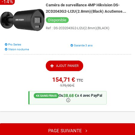
-14%
Caméra de surveillance 4MP Hikvision DS-
2CD2043G2-LI2U(2.8mm)(Black) AcuSense
micro intégré vision de nuit couleur 40 mètres
Disponible
Ref :
DS-2CD2043G2-LI2U(2.8mm)(BLACK)
Pro Series
Garantie 3 ans
Vision nocturne
AJOUT PANIER
154,71 €
TTC
179,90 €
38,68 €
Ou
x 4 avec PayPal
4X SANS FRAIS
🛈
PAGE SUIVANTE