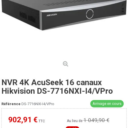
NVR 4K AcuSeek 16 canaux
Hikvision DS-7716NXI-I4/VPro
Arrivage en cours
Référence
DS-7716NXI-I4/VPro
902,91 €
1 049,90 €
Moins cher ailleurs ?
Au lieu de
TTC