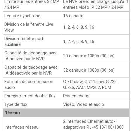
Limite sur les entrées 32 MP
Le NVR prend en charge jusqu'à 4
/ 24 MP
entrées vidéo IP 32 MP / 24 MP
Lecture synchrone
16 canaux
Division de la fenêtre Live
1, 2, 4, 6, 8, 9, 16
View
Division fenêtre port
1, 2, 4, 6, 8, 9, 16
auxiliaire
Capacité de décodage avec
20 canaux à 1080p (30 ips)
IA activée par le NVR
Capacité de décodage avec
32 canaux à 1080p (30 ips)
IA désactivée par le NVR
Formats de compression
G.711ulaw, G.711alaw, G.722,
audio
G.726, AAC, MP2L2, PCM
Enregistrement double flux
Pris en charge
Type de flux
Vidéo, Vidéo et audio
Réseau
2 interfaces Ethernet auto-
Interfaces réseau
adaptatives RJ-45 10/100/1000