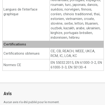
néerlandais, portugais, espagnol,
roumain, turc, japonais, danois,
Langues de l’interface
suédois, norvégien, finnois,
graphique
coréen, chinois traditionnel, thaï,
estonien, vietnamien, croate,
slovène, serbe, letton, lituanien,
ouzbek, kazakh, arabe, ukrainien,
kirghize, portugais brésilien,
indonésien, hébreu
Certifications
CE, CB, REACH, WEEE, UKCA,
Certifications obtenues
RCM, IC, LOA, KC
EN 55032:2015, EN 61000-3-2, EN
Normes CE
61000-3-3, EN 50130-4
Avis
Aucun avis n'a été publié pour le moment.