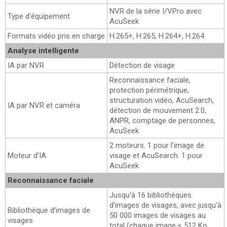
NVR de la série I/VPro avec
Type d’équipement
AcuSeek
Formats vidéo pris en charge
H.265+, H.265, H.264+, H.264
Analyse intelligente
IA par NVR
Détection de visage
Reconnaissance faciale,
protection périmétrique,
structuration vidéo, AcuSearch,
IA par NVR et caméra
détection de mouvement 2.0,
ANPR, comptage de personnes,
AcuSeek
2 moteurs. 1 pour l'image de
Moteur d’IA
visage et AcuSearch. 1 pour
AcuSeek
Reconnaissance faciale
Jusqu'à 16 bibliothèques
d'images de visages, avec jusqu'à
Bibliothèque d’images de
50 000 images de visages au
visages
total (chaque image ≤ 512 Ko,