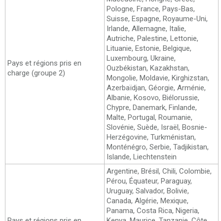
Pologne, France, Pays-Bas,
Suisse, Espagne, Royaume-Uni,
Irlande, Allemagne, Italie,
Autriche, Palestine, Lettonie,
Lituanie, Estonie, Belgique,
Luxembourg, Ukraine,
Pays et régions pris en
Ouzbékistan, Kazakhstan,
charge (groupe 2)
Mongolie, Moldavie, Kirghizstan,
Azerbaïdjan, Géorgie, Arménie,
Albanie, Kosovo, Biélorussie,
Chypre, Danemark, Finlande,
Malte, Portugal, Roumanie,
Slovénie, Suède, Israël, Bosnie-
Herzégovine, Turkménistan,
Monténégro, Serbie, Tadjikistan,
Islande, Liechtenstein
Argentine, Brésil, Chili, Colombie,
Pérou, Équateur, Paraguay,
Uruguay, Salvador, Bolivie,
Canada, Algérie, Mexique,
Panama, Costa Rica, Nigeria,
Pays et régions pris en
Kenya, Maurice, Tanzanie, Côte