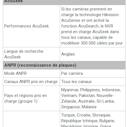
AcuSeek
Si les caméras prennent en
charge la technologie Hikvision
AcuSense et ont activé la
Performances AcuSeek
fonction AcuSearch, le NVR
prend en charge AcuSeek dans
tous les canaux, capable de
modéliser 300 000 cibles par jour
Langue de recherche
Anglais
AcuSeek
ANPR (reconnaissance de plaques)
Mode ANPR
Par caméra
Canaux ANPR pris en charge
Tous les canaux
Myanmar, Philippines, Indonésie,
Pays et régions pris en
Vietnam, Pakistan, Nouvelle-
charge (groupe 1)
Zélande, Australie, Sri Lanka,
Singapour, Malaisie
Turquie, Croatie, Slovaquie,
République tchèque, Bulgarie,
Macédoine, Hongrie, Grèce,