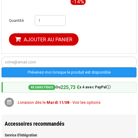
-14%
Quantité
AJOUTER AU PANIER
Prévenez-moi lorsque le produit est disponible
225,73 €
🛈
Ou
x 4 avec PayPal
4X SANS FRAIS
Livraison dès le
Mardi 11/08
- Voir les options
Accessoires recommandés
Service D'intégration