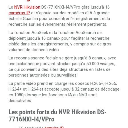
Câble RJ45 Cat. 6 UTP intérieur 305 mètres 100% cuivre
Le
NVR
Hikvision
DS-7716NXI-I4/VPro gère jusqu’à 16
LSZH haute performance Dahua PFM923I-6UN-C
caméras IP
et s’appuie sur des modèles d’IA à grande
Câble HDMI 2.0 amplifié 30 mètres Ultra HD 4K
échelle Guanlan pour concentrer l’enregistrement et la
Câble RJ45 Cat.6 UTP extérieur 305 mètres 100% cuivre
recherche sur les événements réellement pertinents.
Câble HDMI 2.0 de 50 mètres en fibre optique 4K Ultra
Dahua PFM920-6U
La fonction AcuSeek et la fonction AcuSearch se
HD 3840x2160@60Hz
déploient jusqu’à 16 canaux pour faciliter la recherche
ciblée dans les enregistrements, y compris sur de gros
Câble HDMI 2.0 de 100 mètres en fibre optique 4K Ultra
volumes de données vidéo.
HD 3840x2160@60Hz
La reconnaissance faciale se gère jusqu’à 8 canaux, avec
une bibliothèque pouvant stocker jusqu’à 50 000 visages,
ce qui convient à des sites déjà structurés en listes de
personnes autorisées ou surveillées.
La partie vidéo prend en charge les codecs H.265+, H.265,
H.264+ et H.264 et accepte jusqu’à 32 canaux de décodage
en 1080p lorsque les fonctions IA du NVR sont
désactivées.
Les points forts du NVR Hikvision DS-
7716NXI-I4/VPro