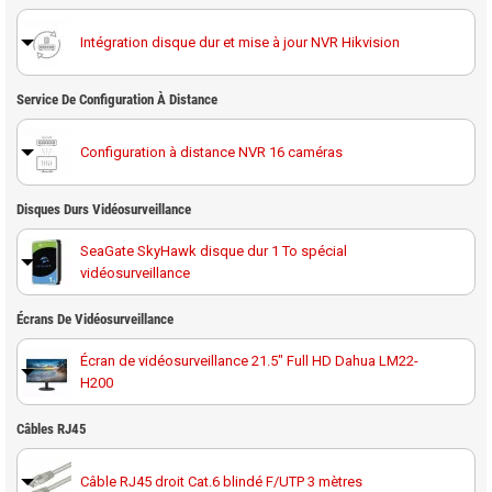
Intégration disque dur et mise à jour NVR Hikvision
Service De Configuration À Distance
Configuration à distance NVR 16 caméras
Disques Durs Vidéosurveillance
SeaGate SkyHawk disque dur 1 To spécial
vidéosurveillance
Disque dur 1 To spécial vidéosurveillance Western
Écrans De Vidéosurveillance
Digital Purple
Écran de vidéosurveillance 21.5" Full HD Dahua LM22-
H200
SeaGate SkyHawk disque dur 2 To spécial
vidéosurveillance
Écran de vidéosurveillance 32" full HD Hikvision DS-
Câbles RJ45
D5032QE
Disque dur 2 To spécial vidéosurveillance Western
Digital Purple
Câble RJ45 droit Cat.6 blindé F/UTP 3 mètres