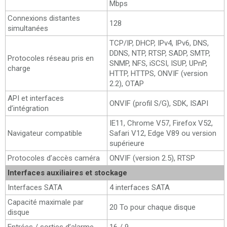
Mbps
Connexions distantes
128
simultanées
TCP/IP, DHCP, IPv4, IPv6, DNS,
DDNS, NTP, RTSP, SADP, SMTP,
Protocoles réseau pris en
SNMP, NFS, iSCSI, ISUP, UPnP,
charge
HTTP, HTTPS, ONVIF (version
2.2), OTAP
API et interfaces
ONVIF (profil S/G), SDK, ISAPI
d’intégration
IE11, Chrome V57, Firefox V52,
Navigateur compatible
Safari V12, Edge V89 ou version
supérieure
Protocoles d’accès caméra
ONVIF (version 2.5), RTSP
Interfaces auxiliaires et stockage
Interfaces SATA
4 interfaces SATA
Capacité maximale par
20 To pour chaque disque
disque