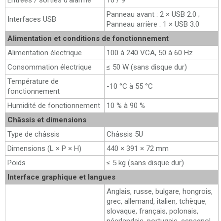
Entrées / sorties d’alarme
16 / 9
Panneau avant : 2 × USB 2.0 ;
Interfaces USB
Panneau arrière : 1 × USB 3.0
Alimentation et conditions de fonctionnement
Alimentation électrique
100 à 240 VCA, 50 à 60 Hz
Consommation électrique
≤ 50 W (sans disque dur)
Température de
-10 °C à 55 °C
fonctionnement
Humidité de fonctionnement
10 % à 90 %
Châssis et dimensions
Type de châssis
Châssis 5U
Dimensions (L × P × H)
440 × 391 × 72 mm
Poids
≤ 5 kg (sans disque dur)
Interface graphique et langues
Anglais, russe, bulgare, hongrois,
grec, allemand, italien, tchèque,
slovaque, français, polonais,