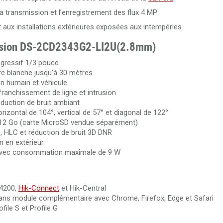
PFM920I-6UN-C/White
a transmission et l’enregistrement des flux 4 MP.
t aux installations extérieures exposées aux intempéries.
Câble RJ45 Cat.6 UTP 305 mètres LSZH Dahua PFM923I-6
kvision DS-2CD2343G2-LI2U(2.8mm)
gressif 1/3 pouce
re blanche jusqu’à 30 mètres
n humain et véhicule
franchissement de ligne et intrusion
duction de bruit ambiant
izontal de 104°, vertical de 57° et diagonal de 122°
12 Go (carte MicroSD vendue séparément)
 HLC et réduction de bruit 3D DNR
n en extérieur
 avec consommation maximale de 9 W
-4200,
Hik-Connect
et Hik-Central
 sans module complémentaire avec Chrome, Firefox, Edge et Safari
ile S et Profile G