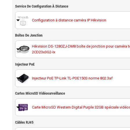
Service De Configuration À Distance
Configuration à distance caméra IP Hikvision
Boîtes De Jonction
Hikvision DS-1280ZJ-DM8 boîte de jonction pour caméra to
2CD23x3G2-Ix
Injecteur PoE
Hikvision DS-1273ZJ-130-TRL support caméra tourelle
Injecteur PoE TP-Link TL-POE150S norme 802.3af
Hikvision DS-1271ZJ-130-TRL support plafond pour caméra
Hikvision DS-2CD23x3G2-Ix
Cartes MicroSD Vidéosurveillance
Hikvision DS-1275ZJ-SUS support caméra poteau
Carte MicroSD Western Digital Purple 32GB spéciale vidéos
Hikvision DS-1276ZJ-SUS support d'angle
Câbles RJ45
Carte MicroSD Western Digital Purple 64GB spéciale vidéos