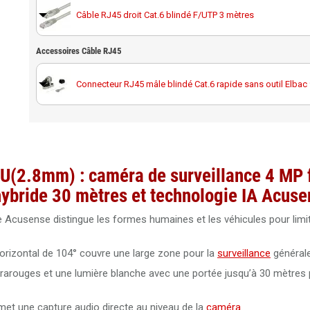
Câble RJ45 droit Cat.6 blindé F/UTP 3 mètres
Carte MicroSD Western Digital Purple 128GB spéciale
vidéosurveillance
Accessoires Câble RJ45
Câble RJ45 droit Cat.6 blindé F/UTP 10 mètres
Carte MicroSD Western Digital Purple 256GB spéciale
vidéosurveillance
Connecteur RJ45 mâle blindé Cat.6 rapide sans outil Elba
Câble RJ45 droit Cat.6 blindé F/UTP 20 mètres
Carte MicroSD Western Digital Purple 512GB spéciale
vidéosurveillance
Noyau RJ45 femelle Cat6A blindé Elbac 943545-S0
Câble RJ45 droit Cat.6 blindé F/UTP 30 mètres
(2.8mm) : caméra de surveillance 4 MP 
Câble RJ45 droit Cat.6 blindé F/UTP 50 mètres
hybride 30 mètres et technologie IA Acus
Acusense distingue les formes humaines et les véhicules pour limit
Câble RJ45 droit Cat.6 blindé F/UTP 40 mètres 100% cuivre
orizontal de 104° couvre une large zone pour la
surveillance
générale
Câble RJ45 Cat.5 UTP 305 mètres Dahua PFM920I-5EUN
nfrarouges et une lumière blanche avec une portée jusqu’à 30 mètres
Câble RJ45 Cat. 6 UTP intérieur 305 mètres 100% cuivre Da
et une capture audio directe au niveau de la
caméra
.