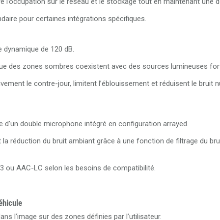
e l’occupation sur le réseau et le stockage tout en maintenant une dé
aire pour certaines intégrations spécifiques.
ge dynamique de 120 dB.
orsque des zones sombres coexistent avec des sources lumineuses for
ement le contre-jour, limitent l’éblouissement et réduisent le bruit
d’un double microphone intégré en configuration arrayed.
t la réduction du bruit ambiant grâce à une fonction de filtrage du bru
3 ou AAC-LC selon les besoins de compatibilité.
éhicule
s l’image sur des zones définies par l’utilisateur.