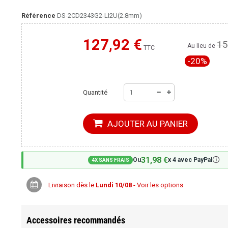
Référence
DS-2CD2343G2-LI2U(2.8mm)
127,92 €
15
Moins cher ailleurs ?
Au lieu de
TTC
-20%
Quantité
AJOUTER AU PANIER
31,98 €
🛈
Ou
x 4 avec PayPal
4X SANS FRAIS
Livraison dès le
Lundi 10/08
- Voir les options
Accessoires recommandés