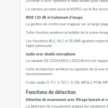
Le mode H.265+ optimise le débit binaire pour réduir
La caméra accepte aussi le MJPEG sur le flux second
WDR 120 dB et traitement d’image
La gestion du contre-jour s’appuie sur un large pla
Cette fonction améliore la lisibilité de la scène l
Les fonctions BLC, HLC et 3D DNR ajustent respectiv
faible luminosité.
Audio avec double microphone
La variante DS-2CD2343G2-LI2U(2.8mm) est équipée 
Cette architecture améliore la captation de la voix e
d’environnement.
Codec audio G.711, G.722.1, G.726, MP2L2, PCM, MP
Fonctions de détection
Détection de mouvement avec filtrage humain et v
La détection de mouvement analyse les variations dan