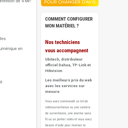
finition de 4 MP.
COMMENT CONFIGURER
MON MATÉRIEL ?
tes.
Nos techniciens
 numérique en
vous accompagnent
Ubitech, distributeur
officiel Dahua, TP-Link et
Hikvision
Les meilleurs prix du web
it
avec les services sur
mesure
Vous avez commandé un kit de
vidéosurveillance ou une caméra
de surveillance, une alarme sans
fil ou un portier vidéo
et vous avez
besoin d'aide pour réaliser le