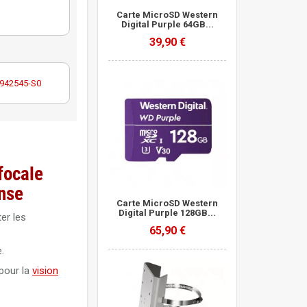
Carte MicroSD Western
Digital Purple 64GB...
39,90 €
c 942545-S0
focale
ense
Carte MicroSD Western
Digital Purple 128GB...
er les
65,90 €
.
 pour la
vision
hua