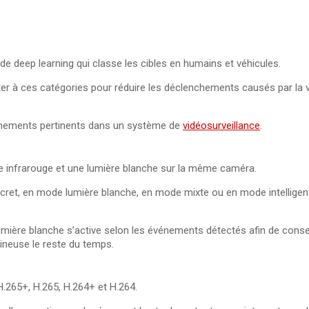
 deep learning qui classe les cibles en humains et véhicules.
er à ces catégories pour réduire les déclenchements causés par la v
événements pertinents dans un système de
vidéosurveillance
.
e infrarouge et une lumière blanche sur la même caméra.
ret, en mode lumière blanche, en mode mixte ou en mode intelligent
 lumière blanche s’active selon les événements détectés afin de conse
mineuse le reste du temps.
.265+, H.265, H.264+ et H.264.