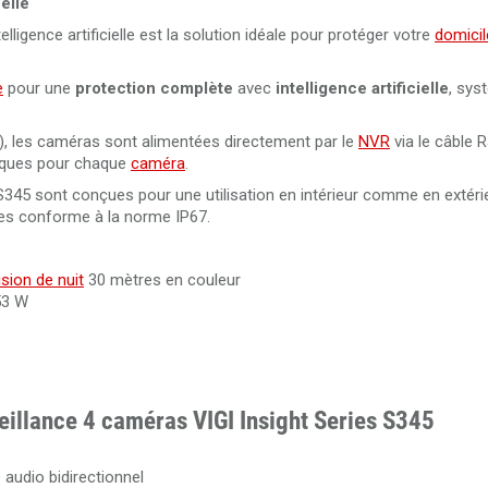
elle
lligence artificielle est la solution idéale pour protéger votre
domicil
Câble HDMI 2.0 amplifié 30 mètres Ultra HD 4K
Disque dur 10 To spécial vidéosurveillance Western Digital
e
pour une
protection complète
avec
intelligence artificielle
, sys
Câble HDMI 1.4 amplifié 40 mètres Ultra HD 4K
), les caméras sont alimentées directement par le
NVR
via le câble 
riques pour chaque
caméra
.
Câble HDMI 2.0 de 50 mètres en fibre optique 4K Ultra HD
S345 sont conçues pour une utilisation en intérieur comme en extérie
3840x2160@60Hz
ies conforme à la norme IP67.
Câble HDMI 2.0 de 100 mètres en fibre optique 4K Ultra HD
3840x2160@60Hz
ision de nuit
30 mètres en couleur
53 W
veillance 4 caméras VIGI Insight Series S345
 audio bidirectionnel