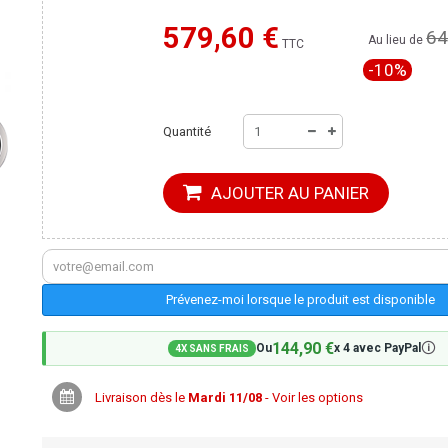
579,60 €
64
Moins cher ailleurs ?
Au lieu de
TTC
-10%
Quantité
AJOUTER AU PANIER
Prévenez-moi lorsque le produit est disponible
144,90 €
🛈
Ou
x 4 avec PayPal
4X SANS FRAIS
Livraison dès le
Mardi 11/08
- Voir les options