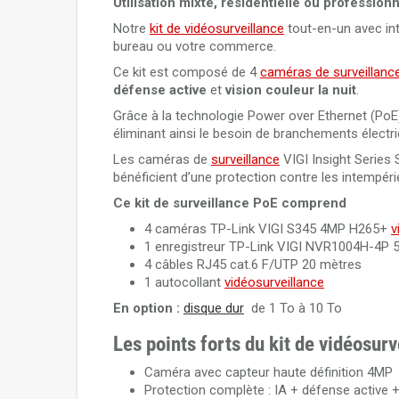
Utilisation mixte, résidentielle ou professionn
Notre
kit de vidéosurveillance
tout-en-un avec inte
bureau ou votre commerce.
Ce kit est composé de 4
caméras de surveillanc
défense active
et
vision couleur la nuit
.
Grâce à la technologie Power over Ethernet (PoE
éliminant ainsi le besoin de branchements élect
Les caméras de
surveillance
VIGI Insight Series 
bénéficient d’une protection contre les intempér
Ce kit de surveillance PoE comprend
4 caméras TP-Link VIGI S345 4MP H265+
v
1 enregistreur TP-Link VIGI NVR1004H-4P 
4 câbles RJ45 cat.6 F/UTP 20 mètres
1 autocollant
vidéosurveillance
En option :
disque dur
de 1 To à 10 To
Les points forts du kit de vidéosur
Caméra avec capteur haute définition 4MP
Protection complète : IA + défense active +