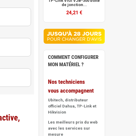
TP-Link VIGI VJB-300 boîte
de jonction...
Purple
24,21 €
ce
Purple
COMMENT CONFIGURER
ce
MON MATÉRIEL ?
Purple
Nos techniciens
vous accompagnent
ce
Ubitech, distributeur
officiel Dahua, TP-Link et
Hikvision
ctive,
Purple
Les meilleurs prix du web
avec les services sur
mesure
Purple