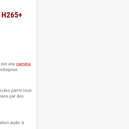
P H265+
5 est une
caméra
ntreprise.
icules parmi tous
chées par des
ation audio à