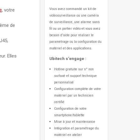
Vous avez commandé un kit de
e
, votre
vidéosurveillance ou une caméra
 Purple
de surveillance, une alarme sans
tème de
fil ou un portier vidéo
et vous avez
besoin d'aide pour réaliser le
RJ45,
paramétrage ou la configuration du
matériel et des applications.
ur. Elles
Ubitech s'engage :
Hotline gratuite sur n° non
surtaxé et support technique
personnalisé
Configuration complète de votre
matériel par un technicien
certifié
Configuration de votre
smartphone/tablette
Mise à jour et maintenance
Intégration et paramétrage du
matériel en atelier