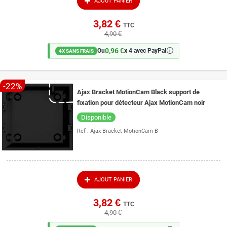
AJOUT PANIER
3,82 €
TTC
4,90 €
0,96 €
🛈
Ou
x 4 avec PayPal
4X SANS FRAIS
-22%
Ajax Bracket MotionCam Black support de
fixation pour détecteur Ajax MotionCam noir
Disponible
Ref :
Ajax Bracket MotionCam-B
AJOUT PANIER
3,82 €
TTC
4,90 €