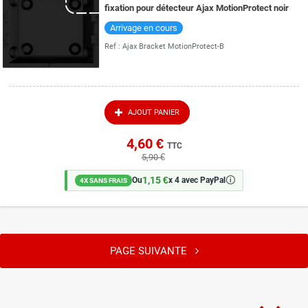
fixation pour détecteur Ajax MotionProtect noir
Arrivage en cours
Ref :
Ajax Bracket MotionProtect-B
AJOUT PANIER
4,60 €
TTC
5,90 €
1,15 €
🛈
Ou
x 4 avec PayPal
4X SANS FRAIS
PAGE SUIVANTE