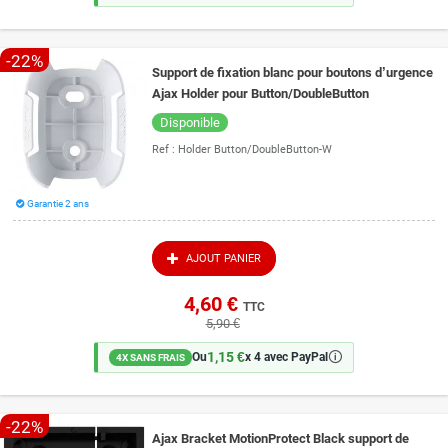
-22%
Support de fixation blanc pour boutons d’urgence
Ajax Holder pour Button/DoubleButton
Disponible
Ref :
Holder Button/DoubleButton-W
Garantie 2 ans
AJOUT PANIER
4,60 €
TTC
5,90 €
1,15 €
🛈
Ou
x 4 avec PayPal
4X SANS FRAIS
-22%
Ajax Bracket MotionProtect Black support de