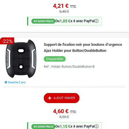
4,21 €
TTC
5,40 €
1,05 €
🛈
Ou
x 4 avec PayPal
4X SANS FRAIS
-22%
Support de fixation noir pour boutons d’urgence
Ajax Holder pour Button/DoubleButton
Disponible
Ref :
Holder Button/DoubleButton-B
Garantie 2 ans
AJOUT PANIER
4,60 €
TTC
5,90 €
1,15 €
🛈
Ou
x 4 avec PayPal
4X SANS FRAIS