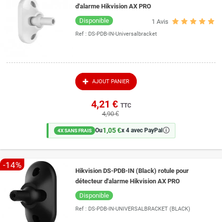
d'alarme Hikvision AX PRO
Disponible
1
Avis
Ref :
DS-PDB-IN-Universalbracket
AJOUT PANIER
4,21 €
TTC
4,90 €
1,05 €
🛈
Ou
x 4 avec PayPal
4X SANS FRAIS
-14%
Hikvision DS-PDB-IN (Black) rotule pour
détecteur d'alarme Hikvision AX PRO
Disponible
Ref :
DS-PDB-IN-UNIVERSALBRACKET (BLACK)