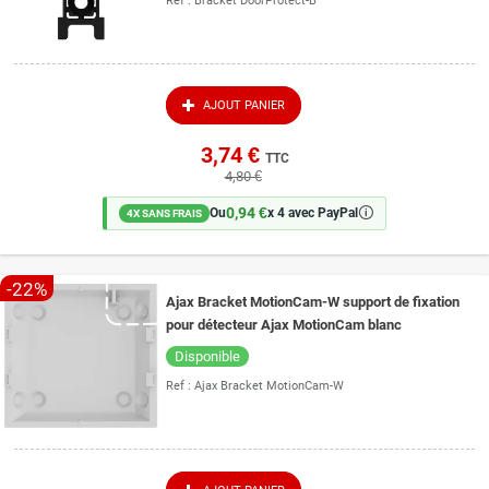
Ref :
Bracket DoorProtect-B
AJOUT PANIER
3,74 €
TTC
4,80 €
0,94 €
🛈
Ou
x 4 avec PayPal
4X SANS FRAIS
-22%
Ajax Bracket MotionCam-W support de fixation
pour détecteur Ajax MotionCam blanc
Disponible
Ref :
Ajax Bracket MotionCam-W