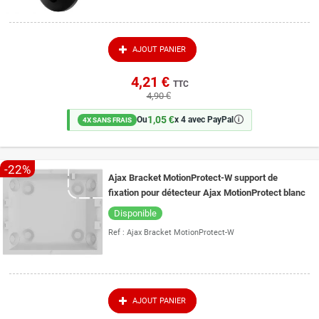
AJOUT PANIER
4,21 €
TTC
4,90 €
1,05 €
🛈
Ou
x 4 avec PayPal
4X SANS FRAIS
-22%
Ajax Bracket MotionProtect-W support de
fixation pour détecteur Ajax MotionProtect blanc
Disponible
Ref :
Ajax Bracket MotionProtect-W
AJOUT PANIER