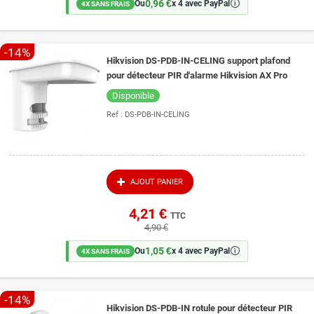
0,96 €
🛈
Ou
x 4 avec PayPal
4X SANS FRAIS
-14%
Hikvision DS-PDB-IN-CELING support plafond
pour détecteur PIR d'alarme Hikvision AX Pro
Disponible
Ref :
DS-PDB-IN-CELING
AJOUT PANIER
4,21 €
TTC
4,90 €
1,05 €
🛈
Ou
x 4 avec PayPal
4X SANS FRAIS
-14%
Hikvision DS-PDB-IN rotule pour détecteur PIR