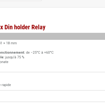
x Din holder Relay
41 × 18 mm
onctionnement:
de −25°C à +60°C
le:
jusqu'à 75 %
onate
 rapide