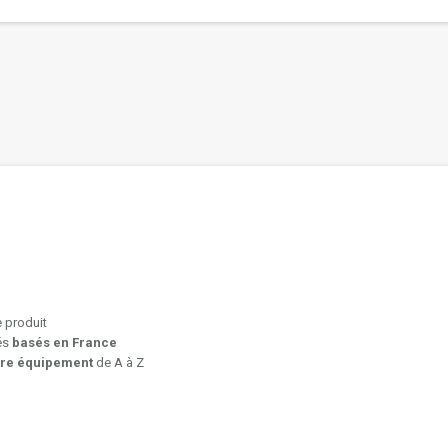
e produit
iés
basés en France
tre équipement
de A à Z