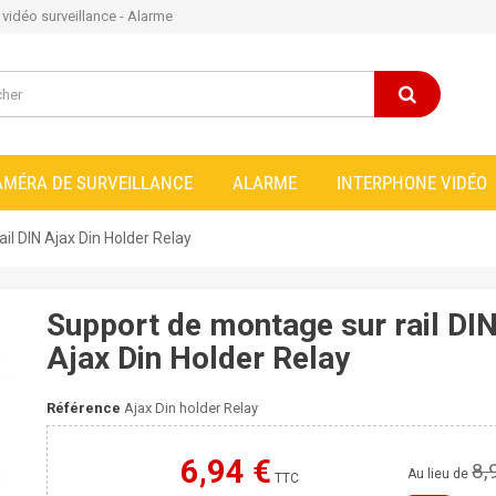
e vidéo surveillance - Alarme
AMÉRA DE SURVEILLANCE
ALARME
INTERPHONE VIDÉO
il DIN Ajax Din Holder Relay
Support de montage sur rail DI
Ajax Din Holder Relay
Référence
Ajax Din holder Relay
6,94 €
8,
Moins cher ailleurs ?
Au lieu de
TTC