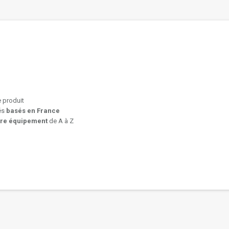
e produit
iés
basés en France
tre équipement
de A à Z