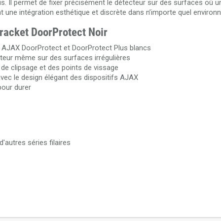
. Il permet de fixer précisément le détecteur sur des surfaces où 
rant une intégration esthétique et discrète dans n’importe quel enviro
Bracket DoorProtect Noir
e AJAX DoorProtect et DoorProtect Plus blancs
pteur même sur des surfaces irrégulières
 de clipsage et des points de vissage
avec le design élégant des dispositifs AJAX
pour durer
autres séries filaires