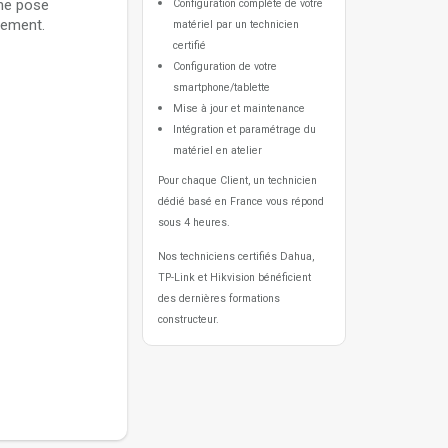
une pose
Configuration complète de votre
nnement.
matériel par un technicien
certifié
Configuration de votre
smartphone/tablette
Mise à jour et maintenance
Intégration et paramétrage du
matériel en atelier
Pour chaque Client, un technicien
dédié basé en France vous répond
sous 4 heures.
Nos techniciens certifiés Dahua,
TP-Link et Hikvision bénéficient
des dernières formations
constructeur.