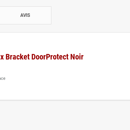
AVIS
ax Bracket DoorProtect Noir
ace