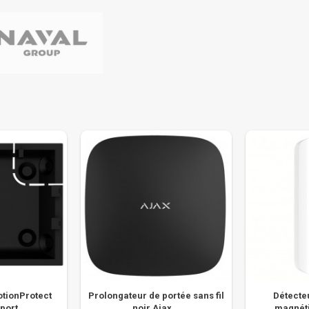
otionProtect
Prolongateur de portée sans fil
Détecte
ort...
noir Ajax...
magnétiq