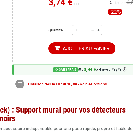
3,74 €
4,
Moins cher ailleurs ?
Au lieu de
TTC
-22%
Quantité
AJOUTER AU PANIER
0,94 €
🛈
Ou
x 4 avec PayPal
4X SANS FRAIS
Livraison dès le
Lundi 10/08
- Voir les options
ck) : Support mural pour vos détecteurs
noirs
 accessoire indispensable pour une pose rapide, propre et fiable de