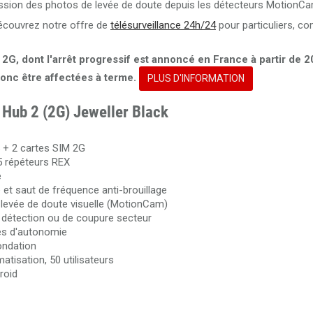
ission des photos de levée de doute depuis les détecteurs MotionCa
 découvrez notre offre de
télésurveillance 24h/24
pour particuliers, c
e 2G, dont l'arrêt progressif est annoncé en France à partir de 
onc être affectées à terme.
PLUS D'INFORMATION
x Hub 2 (2G) Jeweller Black
5 + 2 cartes SIM 2G
5 répéteurs REX
e
et saut de fréquence anti-brouillage
 levée de doute visuelle (MotionCam)
 détection ou de coupure secteur
res d'autonomie
nondation
atisation, 50 utilisateurs
roid