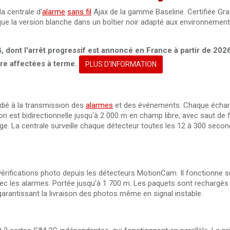
la centrale d'
alarme
sans fil
Ajax de la gamme Baseline. Certifiée Gr
e la version blanche dans un boîtier noir adapté aux environnemen
G, dont l'arrêt progressif est annoncé en France à partir de 202
re affectées à terme.
PLUS D'INFORMATION
édié à la transmission des
alarmes
et des événements. Chaque échang
n est bidirectionnelle jusqu'à 2 000 m en champ libre, avec saut de
age. La centrale surveille chaque détecteur toutes les 12 à 300 secon
vérifications photo depuis les détecteurs MotionCam. Il fonctionne 
vec les alarmes. Portée jusqu'à 1 700 m. Les paquets sont rechargés
arantissant la livraison des photos même en signal instable.