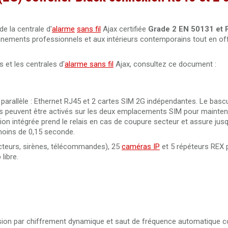
de la centrale d'
alarme
sans fil
Ajax certifiée
Grade 2 EN 50131 et 
onnements professionnels et aux intérieurs contemporains tout en off
s et les centrales d'
alarme sans fil
Ajax, consultez ce document :
arallèle : Ethernet RJ45 et 2 cartes SIM 2G indépendantes. Le basc
ts peuvent être activés sur les deux emplacements SIM pour maintenir
i-ion intégrée prend le relais en cas de coupure secteur et assure jus
moins de 0,15 seconde.
ecteurs, sirènes, télécommandes), 25
caméras IP
et 5 répéteurs REX 
libre.
sion par chiffrement dynamique et saut de fréquence automatique co