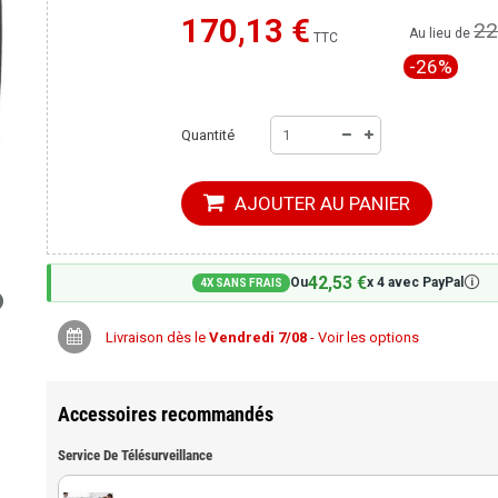
170,13 €
22
Moins cher ailleurs ?
Au lieu de
TTC
-26%
Quantité
AJOUTER AU PANIER
42,53 €
🛈
Ou
x 4 avec PayPal
4X SANS FRAIS
Livraison dès le
Vendredi 7/08
- Voir les options
Accessoires recommandés
Service De Télésurveillance