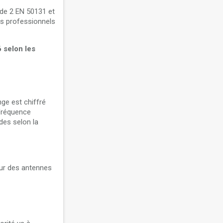
ade 2 EN 50131 et
ts professionnels
6 selon les
e est chiffré
 fréquence
des selon la
sur des antennes