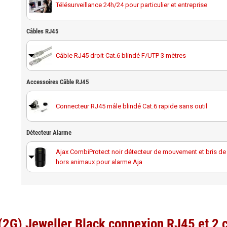
Télésurveillance 24h/24 pour particulier et entreprise
Câbles RJ45
Câble RJ45 droit Cat.6 blindé F/UTP 3 mètres
Accessoires Câble RJ45
Câble RJ45 droit Cat.6 blindé F/UTP 10 mètres
Connecteur RJ45 mâle blindé Cat.6 rapide sans outil
Câble RJ45 droit Cat.6 blindé F/UTP 20 mètres
Détecteur Alarme
Câble RJ45 droit Cat.6 blindé F/UTP 30 mètres
Ajax CombiProtect noir détecteur de mouvement et bris de vi
hors animaux pour alarme Aja
Câble RJ45 droit Cat.6 blindé F/UTP 40 mètres
Câble RJ45 droit Cat.6 blindé F/UTP 50 mètres
(2G) Jeweller Black connexion RJ45 et 2 