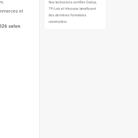
m.
Nos techniciens certifiés Dahua,
TP-Link et Hikvision bénéficient
ommerces et
des dernières formations
constructeur.
2026 selon