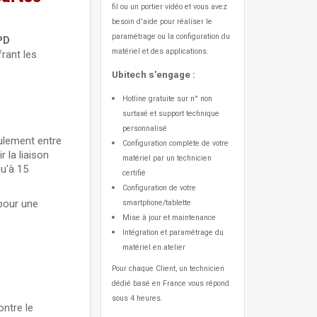
fil ou un portier vidéo
et vous avez
besoin d'aide pour réaliser le
paramétrage ou la configuration du
PD
matériel et des applications.
rant les
Ubitech s'engage :
Hotline gratuite sur n° non
surtaxé et support technique
personnalisé
ulement entre
Configuration complète de votre
 la liaison
matériel par un technicien
qu'à 15
certifié
Configuration de votre
pour une
smartphone/tablette
Mise à jour et maintenance
Intégration et paramétrage du
matériel en atelier
Pour chaque Client, un technicien
dédié basé en France vous répond
sous 4 heures.
ntre le