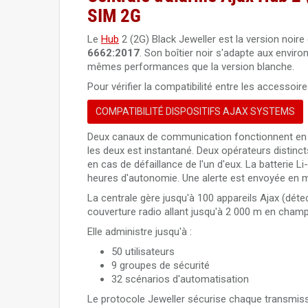
SIM 2G
Le
Hub
2 (2G) Black Jeweller est la version noire 
6662:2017
. Son boîtier noir s'adapte aux envir
mêmes performances que la version blanche.
Pour vérifier la compatibilité entre les accessoire
COMPATIBILITÉ DISPOSITIFS AJAX SYSTEMS
Deux canaux de communication fonctionnent en p
les deux est instantané. Deux opérateurs distinc
en cas de défaillance de l'un d'eux. La batterie L
heures d'autonomie. Une alerte est envoyée en 
La centrale gère jusqu'à 100 appareils Ajax (dét
couverture radio allant jusqu'à 2 000 m en champ 
Elle administre jusqu'à :
50 utilisateurs
9 groupes de sécurité
32 scénarios d'automatisation
Le protocole Jeweller sécurise chaque transmis