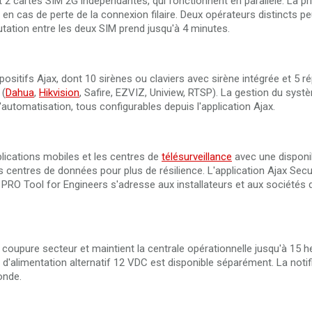
t 2 cartes SIM 2G indépendantes, qui fonctionnent en parallèle. La pri
en cas de perte de la connexion filaire. Deux opérateurs distincts pe
ation entre les deux SIM prend jusqu'à 4 minutes.
ositifs Ajax, dont 10 sirènes ou claviers avec sirène intégrée et 5 r
 (
Dahua
,
Hikvision
, Safire, EZVIZ, Uniview, RTSP). La gestion du sys
'automatisation, tous configurables depuis l'application Ajax.
pplications mobiles et les centres de
télésurveillance
avec une disponi
s centres de données pour plus de résilience. L'application Ajax Sec
ax PRO Tool for Engineers s'adresse aux installateurs et aux sociétés 
la coupure secteur et maintient la centrale opérationnelle jusqu'à 15 h
 d'alimentation alternatif 12 VDC est disponible séparément. La notif
onde.