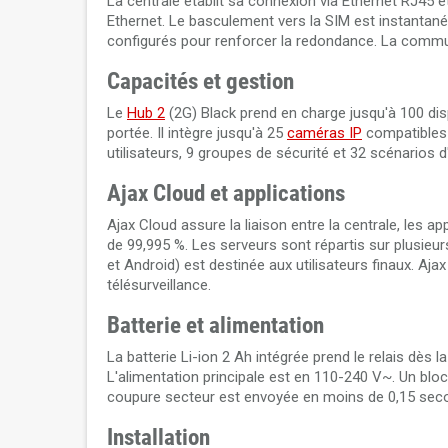
La centrale établit sa connexion via Ethernet RJ45 e
Ethernet. Le basculement vers la SIM est instantané 
configurés pour renforcer la redondance. La commut
Capacités et gestion
Le
Hub 2
(2G) Black prend en charge jusqu'à 100 disp
portée. Il intègre jusqu'à 25
caméras IP
compatibles
utilisateurs, 9 groupes de sécurité et 32 scénarios d
Ajax Cloud et applications
Ajax Cloud assure la liaison entre la centrale, les a
de 99,995 %. Les serveurs sont répartis sur plusieur
et Android) est destinée aux utilisateurs finaux. Aj
télésurveillance.
Batterie et alimentation
La batterie Li-ion 2 Ah intégrée prend le relais dès 
L'alimentation principale est en 110-240 V~. Un bloc
coupure secteur est envoyée en moins de 0,15 sec
Installation