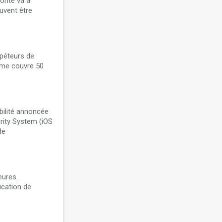
orité va à
uvent être
épéteurs de
tème couvre 50
bilité annoncée
urity System (iOS
de
eures.
ication de