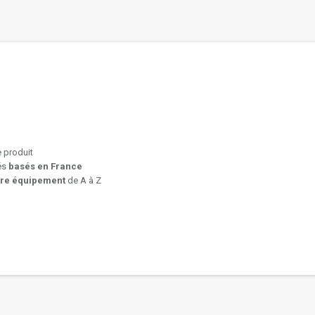
e produit
iés
basés en France
tre équipement
de A à Z