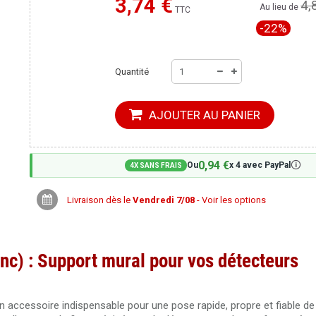
3,74 €
4,
Moins cher ailleurs ?
Au lieu de
TTC
-22%
Quantité
AJOUTER AU PANIER
0,94 €
🛈
Ou
x 4 avec PayPal
4X SANS FRAIS
Livraison dès le
Vendredi 7/08
- Voir les options
nc) : Support mural pour vos détecteurs
 accessoire indispensable pour une pose rapide, propre et fiable de