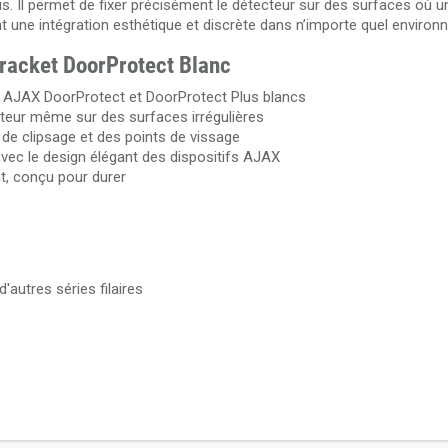
. Il permet de fixer précisément le détecteur sur des surfaces où 
rant une intégration esthétique et discrète dans n’importe quel enviro
Bracket DoorProtect Blanc
e AJAX DoorProtect et DoorProtect Plus blancs
pteur même sur des surfaces irrégulières
 de clipsage et des points de vissage
avec le design élégant des dispositifs AJAX
t, conçu pour durer
autres séries filaires