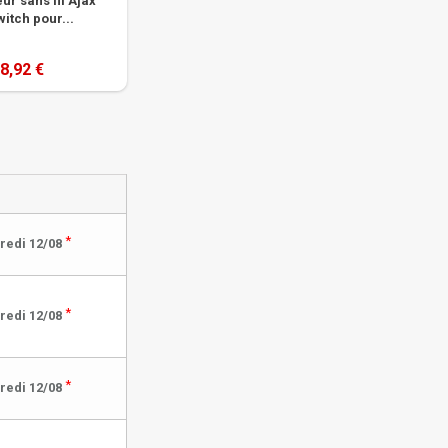
ur sans fil Ajax
itch pour...
8,92 €
*
redi 12/08
*
redi 12/08
*
redi 12/08