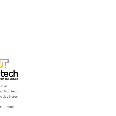
400 410
act
@
ubitech.fr
ue des frères
r - France