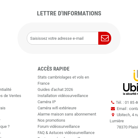
LETTRE D'INFORMATIONS
ACCÈS RAPIDE
Stats cambriolages et vols en
France
tialité
Guides d'achat 2026
es de Ventes
Installation vidéosurveillance
Caméra IP
Tél. : 01 85 
rais
Caméra wifi extérieure
Email : cont
Alarme maison sans abonnement
Ubitech, 4 r
r
Nos promotions
Lumière
ique ?
Forum vidéosurveillance
78370 Plaisi
s
FAQ & Astuces vidéosurveillance