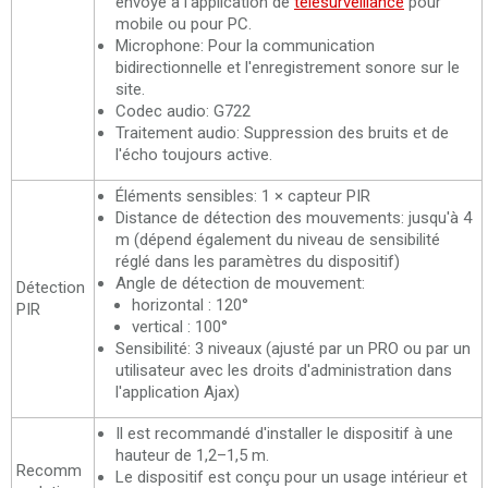
envoyé à l'application de
télésurveillance
pour
mobile ou pour PC.
Microphone: Pour la communication
bidirectionnelle et l'enregistrement sonore sur le
site.
Codec audio: G722
Traitement audio: Suppression des bruits et de
l'écho toujours active.
Éléments sensibles: 1 × capteur PIR
Distance de détection des mouvements: jusqu'à 4
m (dépend également du niveau de sensibilité
réglé dans les paramètres du dispositif)
Angle de détection de mouvement:
Détection
horizontal : 120°
PIR
vertical : 100°
Sensibilité: 3 niveaux (ajusté par un PRO ou par un
utilisateur avec les droits d'administration dans
l'application Ajax)
Il est recommandé d'installer le dispositif à une
hauteur de 1,2–1,5 m.
Recomm
Le dispositif est conçu pour un usage intérieur et