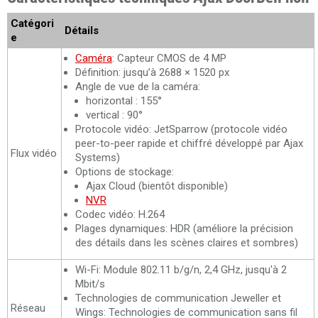
Catégori
Détails
e
Caméra
: Capteur CMOS de 4 MP
Définition: jusqu’à 2688 × 1520 px
Angle de vue de la caméra:
horizontal : 155°
vertical : 90°
Protocole vidéo: JetSparrow (protocole vidéo
peer-to-peer rapide et chiffré développé par Ajax
Flux vidéo
Systems)
Options de stockage:
Ajax Cloud (bientôt disponible)
NVR
Codec vidéo: H.264
Plages dynamiques: HDR (améliore la précision
des détails dans les scènes claires et sombres)
Wi-Fi: Module 802.11 b/g/n, 2,4 GHz, jusqu'à 2
Mbit/s
Technologies de communication Jeweller et
Réseau
Wings: Technologies de communication sans fil