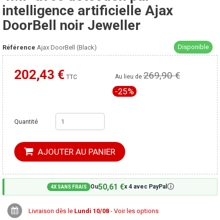
intelligence artificielle Ajax
DoorBell noir Jeweller
Disponible
Référence
Ajax DoorBell (Black)
202,43 €
269,90 €
Moins cher ailleurs ?
Au lieu de
TTC
-25%
Quantité
AJOUTER AU PANIER
50,61 €
🛈
Ou
x 4 avec PayPal
4X SANS FRAIS
Livraison dès le
Lundi 10/08
- Voir les options