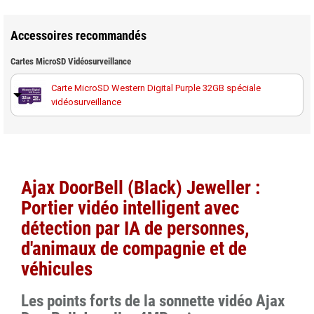
Accessoires recommandés
Cartes MicroSD Vidéosurveillance
Carte MicroSD Western Digital Purple 32GB spéciale
vidéosurveillance
Carte MicroSD Western Digital Purple 64GB spéciale
vidéosurveillance
Carte MicroSD Western Digital Purple 128GB spéciale
Ajax DoorBell (Black) Jeweller :
vidéosurveillance
Portier vidéo intelligent avec
Carte MicroSD Western Digital Purple 256GB spéciale
détection par IA de personnes,
vidéosurveillance
d'animaux de compagnie et de
véhicules
Les points forts de la sonnette vidéo Ajax