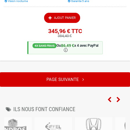
Vision nocturne
Garantie 5 ans
AJOUT PANIER
345,96 €
TTC
384,40 €
86,49 €
Ou
x 4 avec PayPal
4X SANS FRAIS
🛈
PAGE SUIVANTE
ILS NOUS FONT CONFIANCE