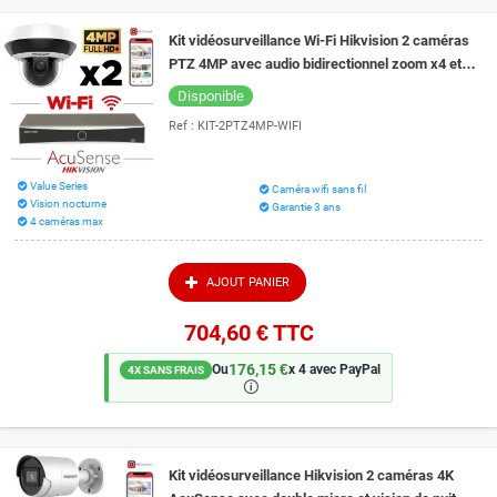
Kit vidéosurveillance Wi-Fi Hikvision 2 caméras
PTZ 4MP avec audio bidirectionnel zoom x4 et
vision de nuit 20 m EXIR 2.0
Disponible
Ref :
KIT-2PTZ4MP-WIFI
Value Series
Caméra wifi sans fil
Vision nocturne
Garantie 3 ans
4 caméras max
AJOUT PANIER
704,60 €
TTC
176,15 €
Ou
x 4 avec PayPal
4X SANS FRAIS
🛈
Kit vidéosurveillance Hikvision 2 caméras 4K