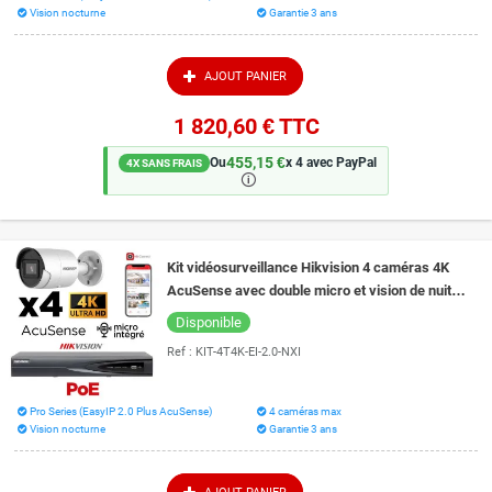
Vision nocturne
Garantie 3 ans
AJOUT PANIER
1 820,60 €
TTC
455,15 €
Ou
x 4 avec PayPal
4X SANS FRAIS
🛈
Kit vidéosurveillance Hikvision 4 caméras 4K
AcuSense avec double micro et vision de nuit
couleur Smart Hybrid Light 40 mètres
Disponible
Ref :
KIT-4T4K-EI-2.0-NXI
Pro Series (EasyIP 2.0 Plus AcuSense)
4 caméras max
Vision nocturne
Garantie 3 ans