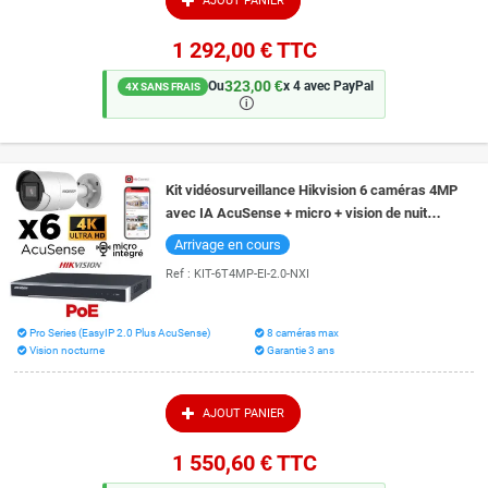
AJOUT PANIER
1 292,00 €
TTC
323,00 €
Ou
x 4 avec PayPal
4X SANS FRAIS
🛈
Kit vidéosurveillance Hikvision 6 caméras 4MP
avec IA AcuSense + micro + vision de nuit
couleur 40 mètres
Arrivage en cours
Ref :
KIT-6T4MP-EI-2.0-NXI
Pro Series (EasyIP 2.0 Plus AcuSense)
8 caméras max
Vision nocturne
Garantie 3 ans
AJOUT PANIER
1 550,60 €
TTC