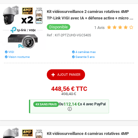
Kit vidéosurveillance 2 caméras rotatives 4MP
TP-Link VIGI avec IA + défense active + micro +
vision couleur la nuit 30 mètres
Disponible
1
Avis
Ref :
KIT-2PTZUHD-VGC540S
VIGI
4 caméras max
Vision nocturne
Garantie 5 ans
AJOUT PANIER
448,56 €
TTC
498,40 €
112,14 €
Ou
x 4 avec PayPal
4X SANS FRAIS
🛈
Kit vidéosurveillance 4 caméras rotatives 4MP