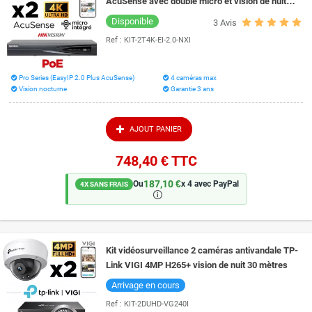
AcuSense avec double micro et vision de nuit
couleur Smart Hybrid Light 40 mètres
Disponible
3
Avis
Ref :
KIT-2T4K-EI-2.0-NXI
Pro Series (EasyIP 2.0 Plus AcuSense)
4 caméras max
Vision nocturne
Garantie 3 ans
AJOUT PANIER
748,40 €
TTC
187,10 €
Ou
x 4 avec PayPal
4X SANS FRAIS
🛈
Kit vidéosurveillance 2 caméras antivandale TP-
Link VIGI 4MP H265+ vision de nuit 30 mètres
Arrivage en cours
Ref :
KIT-2DUHD-VG240I