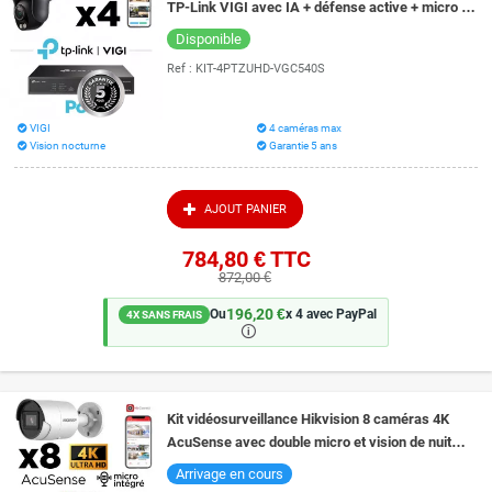
TP-Link VIGI avec IA + défense active + micro +
vision couleur la nuit 30 mètres
Disponible
Ref :
KIT-4PTZUHD-VGC540S
VIGI
4 caméras max
Vision nocturne
Garantie 5 ans
AJOUT PANIER
784,80 €
TTC
872,00 €
196,20 €
Ou
x 4 avec PayPal
4X SANS FRAIS
🛈
Kit vidéosurveillance Hikvision 8 caméras 4K
AcuSense avec double micro et vision de nuit
couleur Smart Hybrid Light 40 mètres
Arrivage en cours