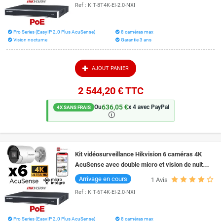
Ref :
KIT-8T4K-EI-2.0-NXI
Pro Series (EasyIP 2.0 Plus AcuSense)
8 caméras max
Vision nocturne
Garantie 3 ans
AJOUT PANIER
2 544,20 €
TTC
636,05 €
Ou
x 4 avec PayPal
4X SANS FRAIS
🛈
Kit vidéosurveillance Hikvision 6 caméras 4K
AcuSense avec double micro et vision de nuit
couleur Smart Hybrid Light 40 mètres
Arrivage en cours
1
Avis
Ref :
KIT-6T4K-EI-2.0-NXI
Pro Series (EasyIP 2.0 Plus AcuSense)
8 caméras max