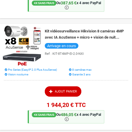
387,65 €
Ou
x 4 avec PayPal
4X SANS FRAIS
🛈
Kit vidéosurveillance Hikvision 8 caméras 4MP
avec IA AcuSense + micro + vision de nuit
couleur 40 mètres
Arrivage en cours
Ref :
KIT-8T4MP-EI-2.0-NXI
Pro Series (EasyIP 2.0 Plus AcuSense)
8 caméras max
Vision nocturne
Garantie 3 ans
AJOUT PANIER
1 944,20 €
TTC
486,05 €
Ou
x 4 avec PayPal
4X SANS FRAIS
🛈