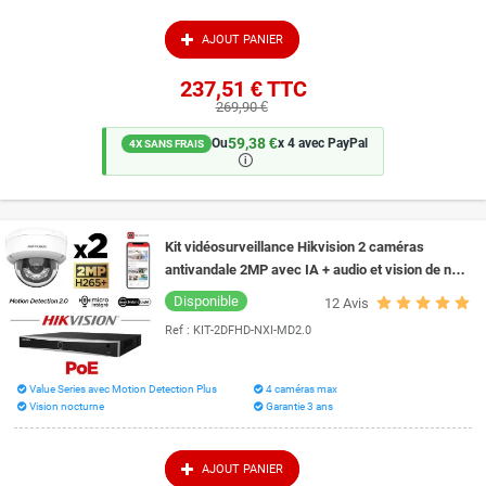
Hikvision, leader mondial de caméra IP, découvrez des produits de haute
qualité, au rendu remarquable, riches en fonctionnalités Reposez-vous en
AJOUT PANIER
toute confiance sur notre équipe professionelle
237,51 €
TTC
269,90 €
59,38 €
Ou
x 4 avec PayPal
4X SANS FRAIS
🛈
Kit vidéosurveillance Hikvision 2 caméras
antivandale 2MP avec IA + audio et vision de nuit
couleur 30 mètres Smart Hybrid Light
Disponible
12
Avis
Ref :
KIT-2DFHD-NXI-MD2.0
Value Series avec Motion Detection Plus
4 caméras max
Vision nocturne
Garantie 3 ans
AJOUT PANIER