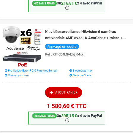
216,81 €
Ou
x 4 avec PayPal
4X SANS FRAIS
🛈
Kit vidéosurveillance Hikvision 6 caméras
antivandale 4MP avec IA AcuSense + micro +
vision de nuit couleur 30 mètres
Arrivage en cours
Ref :
KIT-6D4MP-EI-2.0-NXI
Pro Series (EasyIP 2.0 Plus AcuSense)
8 caméras max
Vision nocturne
Garantie 3 ans
AJOUT PANIER
1 580,60 €
TTC
395,15 €
Ou
x 4 avec PayPal
4X SANS FRAIS
🛈