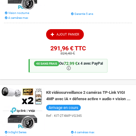
Vision nocturne
Garantie 5 ans
4 caméras max
AJOUT PANIER
291,96 €
TTC
324,40 €
72,99 €
Ou
x 4 avec PayPal
4X SANS FRAIS
🛈
Kit vidéosurveillance 2 caméras TP-Link VIGI
4MP avec IA + défense active + audio + vision de
nuit couleur 30 mètres
Arrivage en cours
Ref :
KIT-2T4MP-VG345
InSight Series
4 caméras max