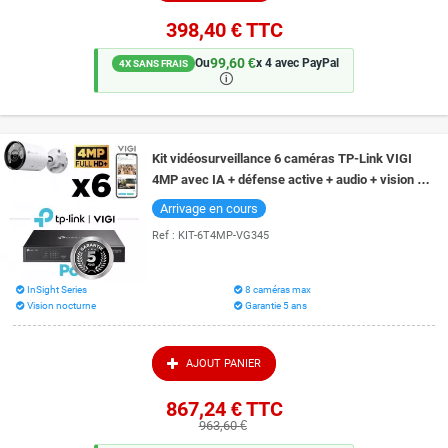
398,40 €
TTC
99,60 €
Ou
x 4 avec PayPal
4X SANS FRAIS
🛈
Kit vidéosurveillance 6 caméras TP-Link VIGI
4MP avec IA + défense active + audio + vision de
nuit couleur 30 mètres
Arrivage en cours
Ref :
KIT-6T4MP-VG345
InSight Series
8 caméras max
Vision nocturne
Garantie 5 ans
AJOUT PANIER
867,24 €
TTC
963,60 €