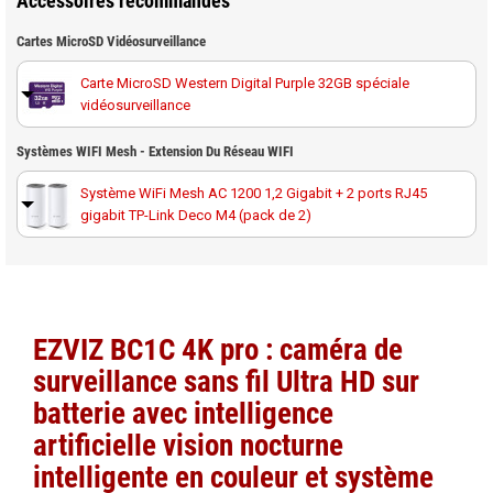
Accessoires recommandés
Cartes MicroSD Vidéosurveillance
Carte MicroSD Western Digital Purple 32GB spéciale
vidéosurveillance
Carte MicroSD Western Digital Purple 64GB spéciale
Systèmes WIFI Mesh - Extension Du Réseau WIFI
vidéosurveillance
Système WiFi Mesh AC 1200 1,2 Gigabit + 2 ports RJ45
gigabit TP-Link Deco M4 (pack de 2)
Carte MicroSD Western Digital Purple 128GB spéciale
vidéosurveillance
Système Mesh WiFi 6 de 3 Gigabit couverture 250m² TP-
Link Deco X50 (pack de 2)
Carte MicroSD Western Digital Purple 256GB spéciale
vidéosurveillance
Système Mesh WiFi 6 extérieur IP65 de 3 Gigabit
EZVIZ BC1C 4K pro : caméra de
couverture 230m² TP-Link Deco X50-Outdoor(1-Pack)
Carte MicroSD Western Digital Purple 512GB spéciale
surveillance sans fil Ultra HD sur
vidéosurveillance
batterie avec intelligence
artificielle
vision nocturne
intelligente en couleur et système