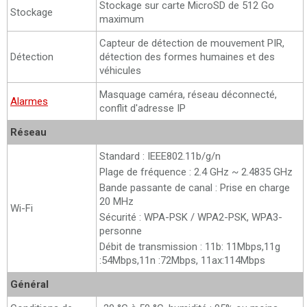
Stockage sur carte MicroSD de 512 Go
Stockage
maximum
Capteur de détection de mouvement PIR,
Détection
détection des formes humaines et des
véhicules
Masquage caméra, réseau déconnecté,
Alarmes
conflit d'adresse IP
Réseau
Standard : IEEE802.11b/g/n
Plage de fréquence : 2.4 GHz ~ 2.4835 GHz
Bande passante de canal : Prise en charge
20 MHz
Wi-Fi
Sécurité : WPA-PSK / WPA2-PSK, WPA3-
personne
Débit de transmission : 11b: 11Mbps,11g
:54Mbps,11n :72Mbps, 11ax:114Mbps
Général