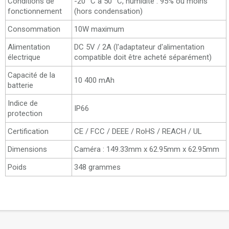
Conditions de
-20 °C à 50 °C, humidité : 95% ou moins
fonctionnement
(hors condensation)
Consommation
10W maximum
Alimentation
DC 5V / 2A (l'adaptateur d'alimentation
électrique
compatible doit être acheté séparément)
Capacité de la
10 400 mAh
batterie
Indice de
IP66
protection
Certification
CE / FCC / DEEE / RoHS / REACH / UL
Dimensions
Caméra : 149.33mm x 62.95mm x 62.95mm
Poids
348 grammes