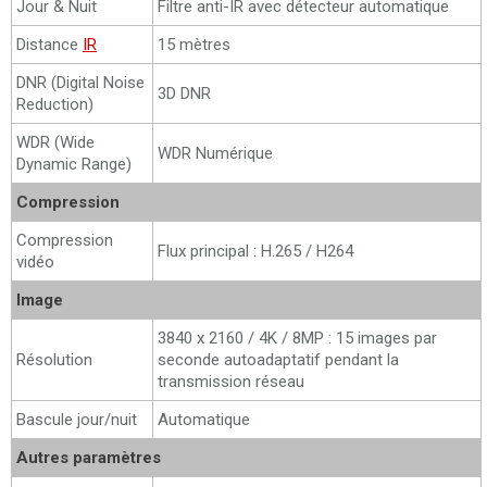
Jour & Nuit
Filtre anti-IR avec détecteur automatique
Distance
IR
15 mètres
DNR (Digital Noise
3D DNR
Reduction)
WDR (Wide
WDR Numérique
Dynamic Range)
Compression
Compression
Flux principal : H.265 / H264
vidéo
Image
3840 x 2160 / 4K / 8MP : 15 images par
Résolution
seconde autoadaptatif pendant la
transmission réseau
Bascule jour/nuit
Automatique
Autres paramètres