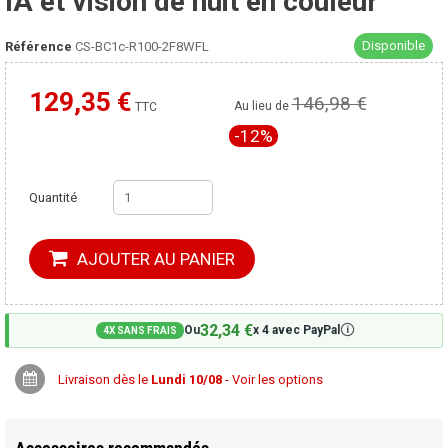
IA et vision de nuit en couleur
Disponible
Référence
CS-BC1c-R100-2F8WFL
129,35 €
146,98 €
Moins cher ailleurs ?
Au lieu de
TTC
-12%
Quantité
AJOUTER AU PANIER
32,34 €
🛈
Ou
x 4 avec PayPal
4X SANS FRAIS
Livraison dès le
Lundi 10/08
- Voir les options