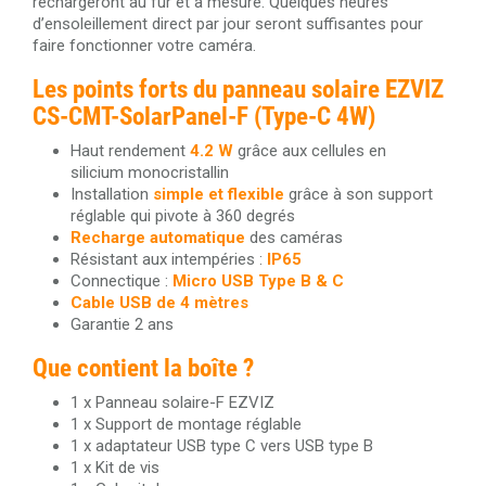
rechargeront au fur et à mesure. Quelques heures
d’ensoleillement direct par jour seront suffisantes pour
faire fonctionner votre caméra.
Les points forts du panneau solaire EZVIZ
CS-CMT-SolarPanel-F (Type-C 4W)
Haut rendement
4.2 W
grâce aux cellules en
silicium monocristallin
Installation
simple et flexible
grâce à son support
réglable qui pivote à 360 degrés
Recharge automatique
des caméras
Résistant aux intempéries :
IP65
Connectique :
Micro USB Type B & C
Cable USB de 4 mètres
Garantie 2 ans
Que contient la boîte ?
1 x Panneau solaire-F EZVIZ
1 x Support de montage réglable
1 x adaptateur USB type C vers USB type B
1 x Kit de vis