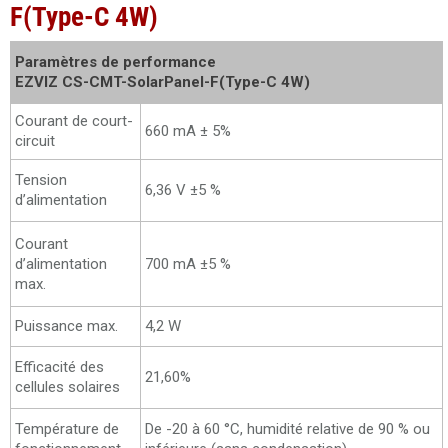
F(Type-C 4W)
Paramètres de performance
EZVIZ CS-CMT-SolarPanel-F(Type-C 4W)
Courant de court-
660 mA ± 5%
circuit
Tension
6,36 V ±5 %
d’alimentation
Courant
d’alimentation
700 mA ±5 %
max.
Puissance max.
4,2 W
Efficacité des
21,60%
cellules solaires
Température de
De -20 à 60 °C, humidité relative de 90 % ou