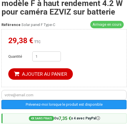
modèle F à haut rendement 4.2 W
pour caméra EZVIZ sur batterie
Arrivage en cours
Référence
Solar panel F Type-C
29,38 €
Moins cher ailleurs ?
TTC
Quantité
AJOUTER AU PANIER
Prévenez-moi lorsque le produit est disponible
7,35 €
🛈
Ou
x 4 avec PayPal
4X SANS FRAIS